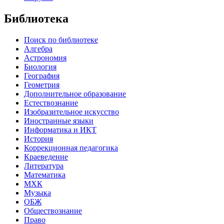
Библиотека
Поиск по библиотеке
Алгебра
Астрономия
Биология
География
Геометрия
Дополнительное образование
Естествознание
Изобразительное искусство
Иностранные языки
Информатика и ИКТ
История
Коррекционная педагогика
Краеведение
Литература
Математика
МХК
Музыка
ОБЖ
Обществознание
Право