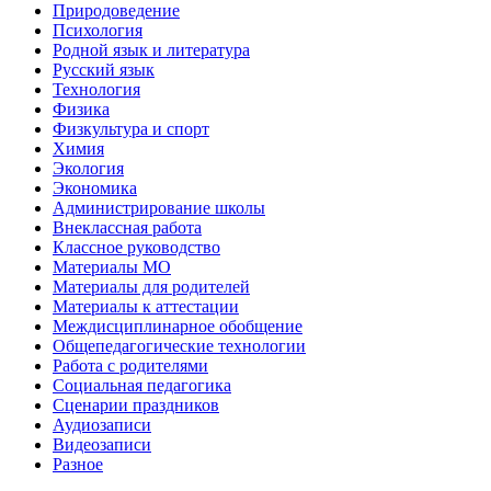
Природоведение
Психология
Родной язык и литература
Русский язык
Технология
Физика
Физкультура и спорт
Химия
Экология
Экономика
Администрирование школы
Внеклассная работа
Классное руководство
Материалы МО
Материалы для родителей
Материалы к аттестации
Междисциплинарное обобщение
Общепедагогические технологии
Работа с родителями
Социальная педагогика
Сценарии праздников
Аудиозаписи
Видеозаписи
Разное