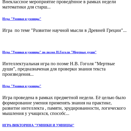
Внеклассное мероприятие проведённое в рамках недели
математики для старш...
Игра "Умники и умницы"
Игра по теме "Развитие научной мысли в Древней Греции"...
Игра "Умники и умницы" по поэме Н.Гоголя "Мертвые души"
Интеллектуальная игра по поэме Н.В. Гоголя "Мертвые
души", предназначеная для проверки знания текста
произведения...
Игра "Умники и умницы"
Игра проведена в рамках предметной недели. Её целью было
формирование умения применять знания на практике,
развитие интеллекта , памяти, эрудированности, логического
мышления у учащихся, способс...
ИГРА-ВИКТОРИНА "УМНИКИ И УМНИЦЫ"