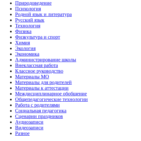
Природоведение
Психология
Родной язык и литература
Русский язык
Технология
Физика
Физкультура и спорт
Химия
Экология
Экономика
Администрирование школы
Внеклассная работа
Классное руководство
Материалы МО
Материалы для родителей
Материалы к аттестации
Междисциплинарное обобщение
Общепедагогические технологии
Работа с родителями
Социальная педагогика
Сценарии праздников
Аудиозаписи
Видеозаписи
Разное