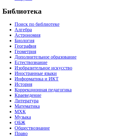
Библиотека
Поиск по библиотеке
Алгебра
Астрономия
Биология
География
Геометрия
Дополнительное образование
Естествознание
Изобразительное искусство
Иностранные языки
Информатика и ИКТ
История
Коррекционная педагогика
Краеведение
Литература
Математика
МХК
Музыка
ОБЖ
Обществознание
Право