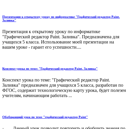
Презентация к открытому уроку по информатике "Графический редактор Paint.
Заливка"
Презентация к открытому уроку по информатике
"Графический редактор Paint. Заливка". Предназначена для
учащихся 5 класса. Использование моей презентации на
вашем уроке - гарант его успешности....
Конспект урока по теме: "Графический редактор Paint. Заливка"
Конспект урока по теме: "Графический редактор Paint.
Заливка" предназначен для учащихся 5 класса, разработан по
ФГОС, содержит технологическую карту урока, будет полезен
учителям, начинающим работать ...
Обобщающий урок по теме "графический редактор Paint"
· Данный урок позволит повторить и обобщить знания по