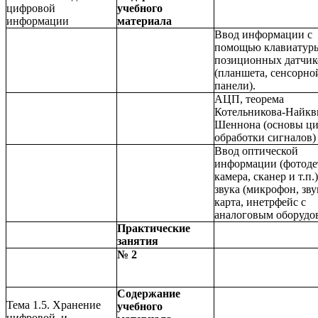
цифровой
учебного
информации
материала
Ввод информации с
помощью клавиатур
позиционных датчик
(планшета, сенсорно
панели).
АЦП, теорема
Котельникова-Найкв
Шеннона (основы ц
обработки сигналов)
Ввод оптической
информации (фотоде
камера, сканер и т.п.
звука (микрофон, зву
карта, инетрфейс с
аналоговым оборудо
Практические
занятия
№ 2
Содержание
Тема 1.5. Хранение
учебного
цифровой и