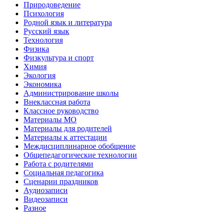
Природоведение
Психология
Родной язык и литература
Русский язык
Технология
Физика
Физкультура и спорт
Химия
Экология
Экономика
Администрирование школы
Внеклассная работа
Классное руководство
Материалы МО
Материалы для родителей
Материалы к аттестации
Междисциплинарное обобщение
Общепедагогические технологии
Работа с родителями
Социальная педагогика
Сценарии праздников
Аудиозаписи
Видеозаписи
Разное