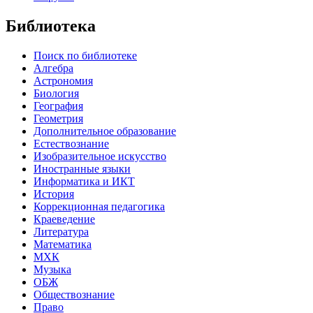
Библиотека
Поиск по библиотеке
Алгебра
Астрономия
Биология
География
Геометрия
Дополнительное образование
Естествознание
Изобразительное искусство
Иностранные языки
Информатика и ИКТ
История
Коррекционная педагогика
Краеведение
Литература
Математика
МХК
Музыка
ОБЖ
Обществознание
Право