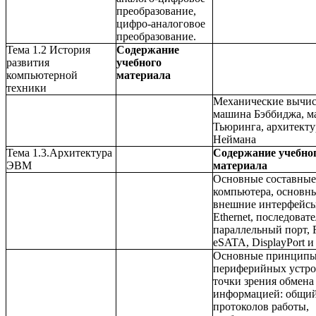
преобразование,
цифро-аналоговое
преобразование.
Тема 1.2 История
Содержание
развития
учебного
компьютерной
материала
техники
Механические вычис
машина Бэббиджа, 
Тьюринга, архитекту
Неймана
Тема 1.3.Архитектура
Содержание учебно
ЭВМ
материала
Основные составные
компьютера, основн
внешние интерфейсы
Ethernet, последоват
параллельный порт, F
eSATA, DisplayPort и т
Основные принципы
периферийных устро
точки зрения обмена
информацией: общий
протоколов работы,