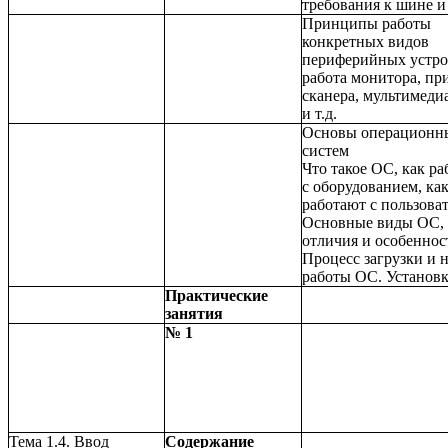
требования к шине и т
Принципы работы
конкретных видов
периферийных устро
работа монитора, пр
сканера, мультимеди
и т.д.
Основы операционн
систем
Что такое ОС, как р
с оборудованием, ка
работают с пользова
Основные виды ОС,
отличия и особеннос
Процесс загрузки и 
работы ОС. Установ
Практические
занятия
№ 1
Тема 1.4. Ввод
Содержание