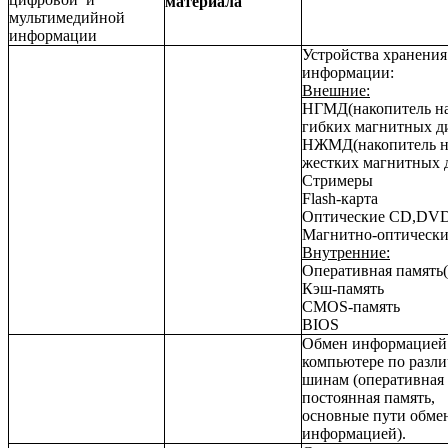
материала
мультимедийной
информации
Устройства хранения
информации:
Внешние:
НГМД(накопитель н
гибких магнитных д
НЖМД(накопитель н
жестких магнитных 
Стримеры
Flash-карта
Оптические CD,DV
Магнитно-оптически
Внутренние:
Оперативная память
Кэш-память
CMOS-память
BIOS
Обмен информацией
компьютере по разл
шинам (оперативная 
постоянная память,
основные пути обме
информацией).