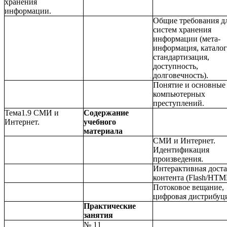
хранения
информации.
Общие требования д
систем хранения
информации (мета-
информация, каталог
стандартизация,
доступность,
долговечность).
Понятие и основные
компьютерных
преступлений.
Тема1.9 СМИ и
Содержание
Интернет.
учебного
материала
СМИ и Интернет.
Идентификация
произведения.
Интерактивная доста
контента (Flash/HTM
Потоковое вещание,
цифровая дистрибуц
Практические
занятия
№ 11