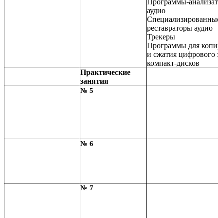
Программы-анализа
аудио
Специализированны
реставраторы аудио
Трекеры
Программы для копи
и сжатия цифрового 
компакт-дисков
Практические
занятия
№ 5
№ 6
№ 7