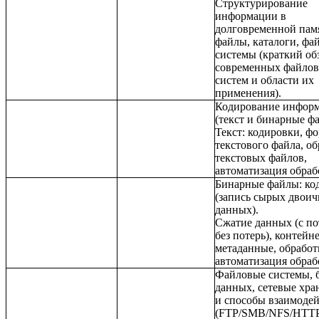
Структурирование
информации в
долговременной пам
файлы, каталоги, фа
системы (краткий об
современных файло
систем и области их
применения).
Кодирование инфор
(текст и бинарные ф
Текст: кодировки, ф
текстового файла, об
текстовых файлов,
автоматизация обраб
Бинарные файлы: ко
(запись сырых двои
данных).
Cжатие данных (с по
без потерь), контейн
метаданные, обработ
автоматизация обраб
Файловые системы, 
данных, сетевые хр
и способы взаимоде
(FTP/SMB/NFS/HTTP/