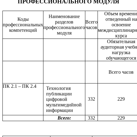
ПРОФЕССИОНАЛЬНОГО МОДУЛЯ
Объем времени
Наименование
Коды
отведенный на
разделов
Всего
профессиональных
освоение
профессионального
часов
компетенций
междисциплинарн
модуля
курса
Обязательная
аудиторная учеб
нагрузка
обучающегося
Всего часов
ПК 2.1 – ПК 2.4
Технология
публикации
332
229
цифровой
мультимедийной
информации
Всего:
332
229