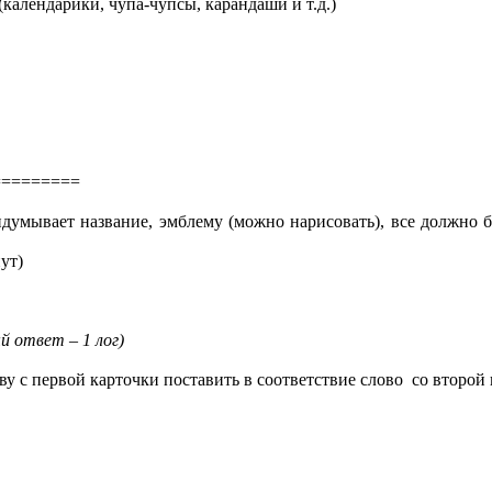
календарики, чупа-чупсы, карандаши и т.д.)
=========
идумывает название, эмблему (можно нарисовать), все должно б
ут)
й ответ – 1 лог)
лову с первой карточки поставить в соответствие слово со в