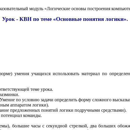
азовательный модуль «Логические основы
построения
компьют
Урок - КВН по теме «Основные понятия логики».
орме) умения учащихся использовать материал по определен
ответствующей теме урока.
разминки.
Умение по условию задачи определить форму сложного высказыва
йным аппаратом логики).
ание предложенных понятий логики подручными средствами).
й потенциал команды.
блемы), большие часы с секундной стрелкой, два больших обо