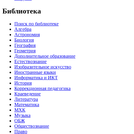
Библиотека
Поиск по библиотеке
Алгебра
Астрономия
Биология
География
Геометрия
Дополнительное образование
Естествознание
Изобразительное искусство
Иностранные языки
Информатика и ИКТ
История
Коррекционная педагогика
Краеведение
Литература
Математика
МХК
Музыка
ОБЖ
Обществознание
Право