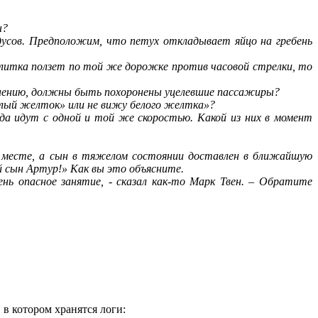
ы?
адусов. Предположим, что петух откладывает яйцо на гребень
улитка ползет по той же дорожке против часовой стрелки, то
мнению, должны быть похоронены уцелевшие пассажиры?
елый желток» или не вижу белого желтка»?
зда идут с одной и той же скоростью. Какой из них в момент
 месте, а сын в тяжелом состоянии доставлен в ближайшую
ой сын Артур!» Как вы это объясните.
ень опасное занятие, - сказал как-то Марк Твен. – Обратите
в котором хранятся логи: