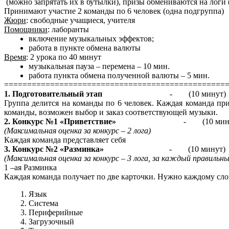
(можно запрятать их в бутылки), призы обмениваются на логи (
Принимают участие 2 команды по 6 человек (одна подгруппа)
Жюри
: свободные учащиеся, учителя
Помощники
: лаборанты
включение музыкальных эффектов;
работа в пункте обмена валюты
Время
: 2 урока по 40 минут
музыкальная пауза – перемена – 10 мин.
работа пункта обмена полученной валюты – 5 мин.
================================================
1. Подготовительный этап
- (10 минут)
Группа делится на команды по 6 человек. Каждая команда пр
команды, возможен выбор и заказ соответствующей музыки.
2. Конкурс №1 «Приветствие»
- (10 мин
(Максимальная оценка за конкурс – 2 лога)
Каждая команда представляет себя
3. Конкурс №2 «Разминка»
- (10 минут)
(Максимальная оценка за конкурс – 3 лога, за каждый правильны
1 –ая Разминка
Каждая команда получает по две карточки. Нужно каждому с
Язык
Система
Периферийные
Загрузочный