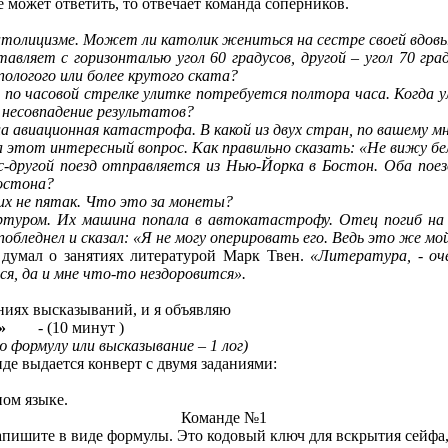
 может ответить, то отвечает команда соперников.
атолицизме. Может ли католик жениться на сестре своей вдов
вляет с горизонталью угол 60 градусов, другой – угол 70 гр
пологого или более крутого ската?
по часовой стрелке улитке потребуется полтора часа. Когда 
 несовпадение результатов?
 авиационная катастрофа. В какой из двух стран, по вашему 
 этот интересный вопрос. Как правильно сказать: «Не вижу б
с-другой поезд отправляется из Нью-Йорка в Бостон. Оба пое
остона?
них не пятак. Что это за монеты?
ртуром. Их машина попала в автокатастрофу. Отец погиб на
побледнел и сказал: «Я не могу оперировать его. Ведь это же м
 думал о занятиях литературой Марк Твен.
«Литература, - оч
я, да и мне что-то нездоровится».
ниях высказываний, и я объявляю
»
- (10 минут )
ю формулу или высказывание – 1 лог)
де выдается конверт с двумя заданиями:
ном языке.
Команде №1
пишите в виде формулы. Это кодовый ключ для вскрытия сейфа, 