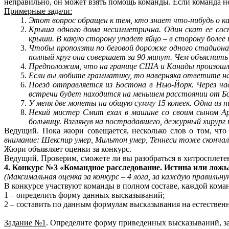
неправильно, он может взять помощь команды. Если команда не
Примерные задачи:
Этот вопрос обращен к тем, кто знает что-нибудь о к
Крыша одного дома несимметрична. Один скат ее соста
крыши. В какую сторону упадет яйцо – в сторону более 
Чтобы проползти по беговой дорожке одного стадиона 
полный круг она совершает за 90 минут. Чем объяснить
Предположим, что на границе США и Канады произошла
Если вы любите грамматику, то наверняка ответите на
Поезд отправляется из Бостона в Нью-Йорк. Через ча
встречи будет находится на меньшем расстоянии от Б
У меня две монеты на общую сумму 15 копеек. Одна из 
Некий мистер Смит ехал в машине со своим сыном А
больницу. Взглянув на пострадавшего, дежурный хирург 
Ведущий. Пока жюри совещается, несколько слов о том, что
внимание: Шекспир умер, Мильтон умер, Теннеси тоже скончалс
Жюри объявляет оценки за конкурс.
Ведущий. Проверим, сможете ли вы разобраться в хитросплете
4. Конкурс №3 «Командное расследование. Истина или ложь
(Максимальная оценка за конкурс – 4 лога, за каждую правильну
В конкурсе участвуют команды в полном составе, каждой коман
1 – определить форму данных высказываний;
2 – составить по данным формулам высказывания на естествен
Задание №1
. Определите форму приведенных высказываний, за