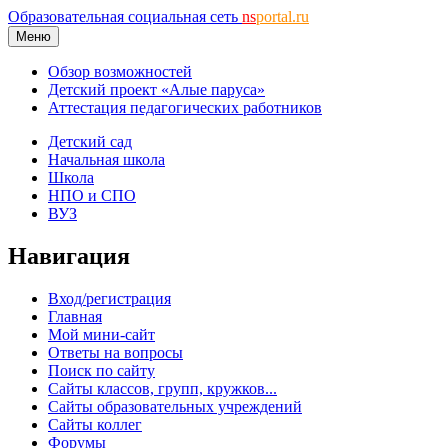
Образовательная социальная сеть
ns
portal.ru
Меню
Обзор возможностей
Детский проект «Алые паруса»
Аттестация педагогических работников
Детский сад
Начальная школа
Школа
НПО и СПО
ВУЗ
Навигация
Вход/регистрация
Главная
Мой мини-сайт
Ответы на вопросы
Поиск по сайту
Сайты классов, групп, кружков...
Сайты образовательных учреждений
Сайты коллег
Форумы