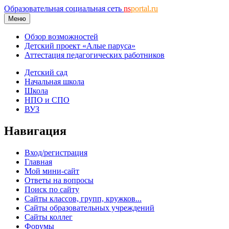
Образовательная социальная сеть
ns
portal.ru
Меню
Обзор возможностей
Детский проект «Алые паруса»
Аттестация педагогических работников
Детский сад
Начальная школа
Школа
НПО и СПО
ВУЗ
Навигация
Вход/регистрация
Главная
Мой мини-сайт
Ответы на вопросы
Поиск по сайту
Сайты классов, групп, кружков...
Сайты образовательных учреждений
Сайты коллег
Форумы