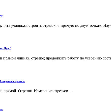
ч»
 научить учащихся строить отрезок и прямую по двум точкам. Нау
ок. Луч."
и прямой линиях, отрезке; продолжить работу по усвоению соста
Измерение отрезков.
а прямой. Отрезок. Измерение отрезков....
ам