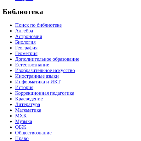
Библиотека
Поиск по библиотеке
Алгебра
Астрономия
Биология
География
Геометрия
Дополнительное образование
Естествознание
Изобразительное искусство
Иностранные языки
Информатика и ИКТ
История
Коррекционная педагогика
Краеведение
Литература
Математика
МХК
Музыка
ОБЖ
Обществознание
Право