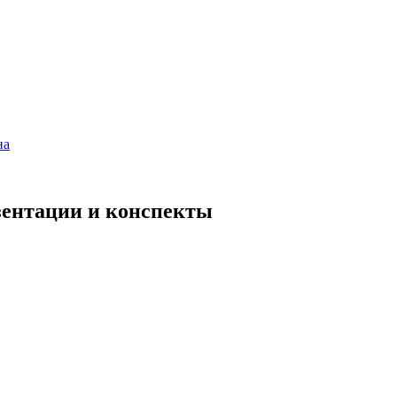
на
езентации и конспекты