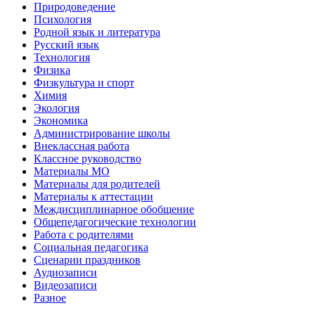
Природоведение
Психология
Родной язык и литература
Русский язык
Технология
Физика
Физкультура и спорт
Химия
Экология
Экономика
Администрирование школы
Внеклассная работа
Классное руководство
Материалы МО
Материалы для родителей
Материалы к аттестации
Междисциплинарное обобщение
Общепедагогические технологии
Работа с родителями
Социальная педагогика
Сценарии праздников
Аудиозаписи
Видеозаписи
Разное