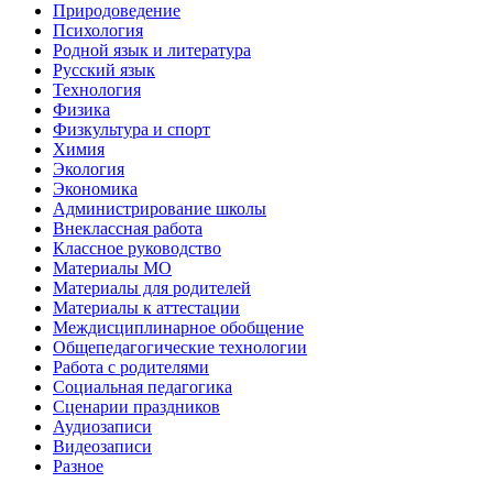
Природоведение
Психология
Родной язык и литература
Русский язык
Технология
Физика
Физкультура и спорт
Химия
Экология
Экономика
Администрирование школы
Внеклассная работа
Классное руководство
Материалы МО
Материалы для родителей
Материалы к аттестации
Междисциплинарное обобщение
Общепедагогические технологии
Работа с родителями
Социальная педагогика
Сценарии праздников
Аудиозаписи
Видеозаписи
Разное