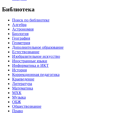
Библиотека
Поиск по библиотеке
Алгебра
Астрономия
Биология
География
Геометрия
Дополнительное образование
Естествознание
Изобразительное искусство
Иностранные языки
Информатика и ИКТ
История
Коррекционная педагогика
Краеведение
Литература
Математика
МХК
Музыка
ОБЖ
Обществознание
Право