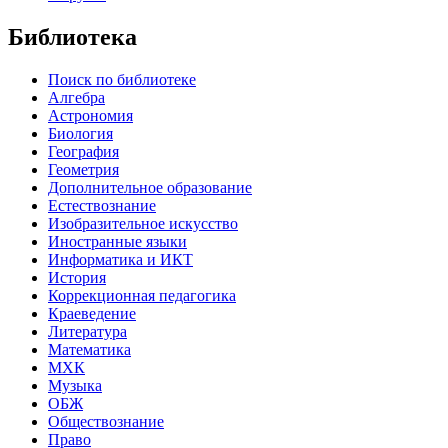
Библиотека
Поиск по библиотеке
Алгебра
Астрономия
Биология
География
Геометрия
Дополнительное образование
Естествознание
Изобразительное искусство
Иностранные языки
Информатика и ИКТ
История
Коррекционная педагогика
Краеведение
Литература
Математика
МХК
Музыка
ОБЖ
Обществознание
Право