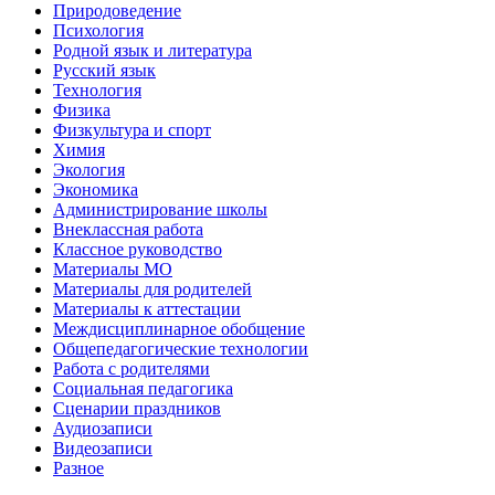
Природоведение
Психология
Родной язык и литература
Русский язык
Технология
Физика
Физкультура и спорт
Химия
Экология
Экономика
Администрирование школы
Внеклассная работа
Классное руководство
Материалы МО
Материалы для родителей
Материалы к аттестации
Междисциплинарное обобщение
Общепедагогические технологии
Работа с родителями
Социальная педагогика
Сценарии праздников
Аудиозаписи
Видеозаписи
Разное