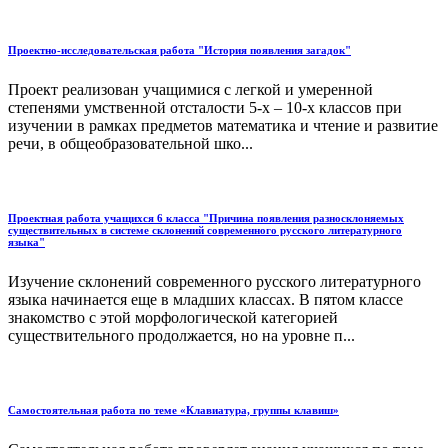
Проектно-исследовательская работа "История появления загадок"
Проект реализован учащимися с легкой и умеренной
степенями умственной отсталости 5-х – 10-х классов при
изучении в рамках предметов математика и чтение и развитие
речи, в общеобразовательной шко...
Проектная работа учащихся 6 класса "Причина появления разносклоняемых
существительных в системе склонений современного русского литературного
языка"
Изучение склонений современного русского литературного
языка начинается еще в младших классах. В пятом классе
знакомство с этой морфологической категорией
существительного продолжается, но на уровне п...
Самостоятельная работа по теме «Клавиатура, группы клавиш»