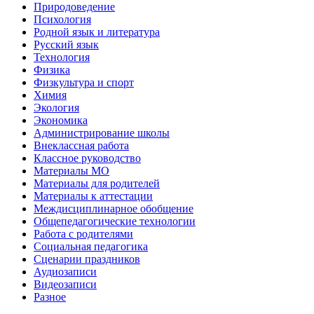
Природоведение
Психология
Родной язык и литература
Русский язык
Технология
Физика
Физкультура и спорт
Химия
Экология
Экономика
Администрирование школы
Внеклассная работа
Классное руководство
Материалы МО
Материалы для родителей
Материалы к аттестации
Междисциплинарное обобщение
Общепедагогические технологии
Работа с родителями
Социальная педагогика
Сценарии праздников
Аудиозаписи
Видеозаписи
Разное