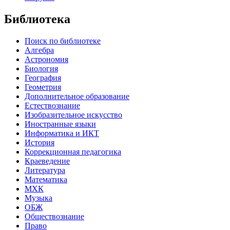
Библиотека
Поиск по библиотеке
Алгебра
Астрономия
Биология
География
Геометрия
Дополнительное образование
Естествознание
Изобразительное искусство
Иностранные языки
Информатика и ИКТ
История
Коррекционная педагогика
Краеведение
Литература
Математика
МХК
Музыка
ОБЖ
Обществознание
Право