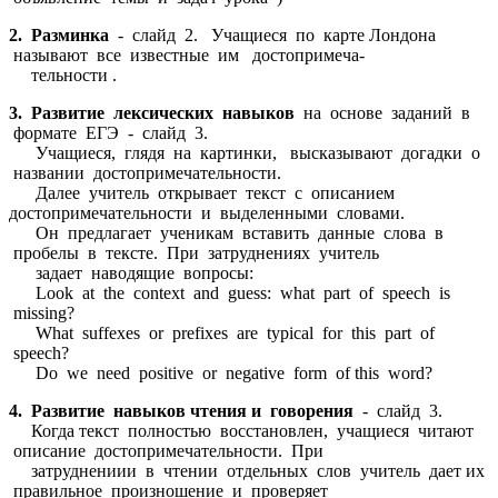
2. Разминка
- слайд 2. Учащиеся по карте Лондона
называют все известные им достопримеча-
тельности .
3. Развитие лексических навыков
на основе заданий в
формате ЕГЭ - слайд 3.
Учащиеся, глядя на картинки, высказывают догадки о
названии достопримечательности.
Далее учитель открывает текст с описанием
достопримечательности и выделенными словами.
Он предлагает ученикам вставить данные слова в
пробелы в тексте. При затруднениях учитель
задает наводящие вопросы:
Look at the context and guess: what part of speech is
missing?
What suffexes or prefixes are typical for this part of
speech?
Do we need positive or negative form of this word?
4. Развитие навыков чтения и говорения
- слайд 3.
Когда текст полностью восстановлен, учащиеся читают
описание достопримечательности. При
затруднениии в чтении отдельных слов учитель дает их
правильное произношение и проверяет