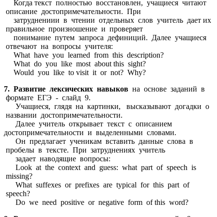
Когда текст полностью восстановлен, учащиеся читают
описание достопримечательности. При
затруднениии в чтении отдельных слов учитель дает их
правильное произношение и проверяет
понимание путем запроса дефиниций. Далее учащиеся
отвечают на вопросы учителя:
What have you learned from this description?
What do you like most about this sight?
Would you like to visit it or not? Why?
7. Развитие лексических навыков
на основе заданий в
формате ЕГЭ - слайд 9.
Учащиеся, глядя на картинки, высказывают догадки о
названии достопримечательности.
Далее учитель открывает текст с описанием
достопримечательности и выделенными словами.
Он предлагает ученикам вставить данные слова в
пробелы в тексте. При затруднениях учитель
задает наводящие вопросы:
Look at the context and guess: what part of speech is
missing?
What suffexes or prefixes are typical for this part of
speech?
Do we need positive or negative form of this word?