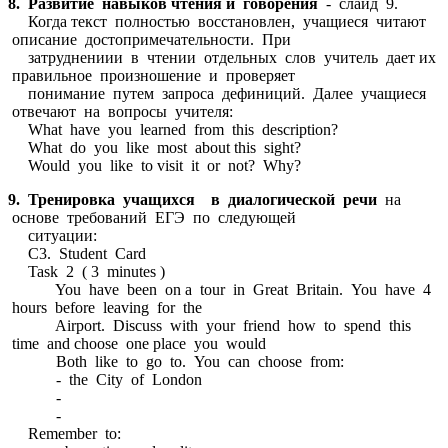
8. Развитие навыков чтения и говорения
- слайд 9.
Когда текст полностью восстановлен, учащиеся читают
описание достопримечательности. При
затруднениии в чтении отдельных слов учитель дает их
правильное произношение и проверяет
понимание путем запроса дефиниций. Далее учащиеся
отвечают на вопросы учителя:
What have you learned from this description?
What do you like most about this sight?
Would you like to visit it or not? Why?
9. Тренировка учащихся в диалогической речи
на
основе требований ЕГЭ по следующей
ситуации:
C3. Student Card
Task 2 ( 3 minutes )
You have been on a tour in Great Britain. You have 4
hours before leaving for the
Airport. Discuss with your friend how to spend this
time and choose one place you would
Both like to go to. You can choose from:
- the City of London
-
-
Remember to: