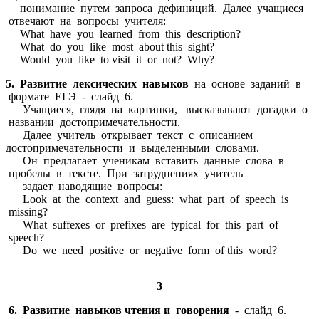
понимание путем запроса дефиниций. Далее учащиеся
отвечают на вопросы учителя:
What have you learned from this description?
What do you like most about this sight?
Would you like to visit it or not? Why?
5. Развитие лексических навыков
на основе заданий в
формате ЕГЭ - слайд 6.
Учащиеся, глядя на картинки, высказывают догадки о
названии достопримечательности.
Далее учитель открывает текст с описанием
достопримечательности и выделенными словами.
Он предлагает ученикам вставить данные слова в
пробелы в тексте. При затруднениях учитель
задает наводящие вопросы:
Look at the context and guess: what part of speech is
missing?
What suffexes or prefixes are typical for this part of
speech?
Do we need positive or negative form of this word?
3
6. Развитие навыков чтения и говорения
- слайд 6.