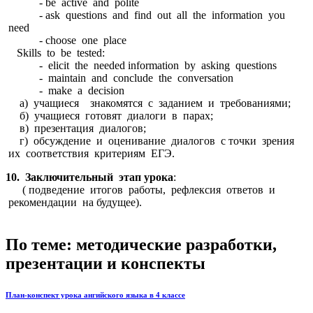
- be active and polite
- ask questions and find out all the information you
need
- choose one place
Skills to be tested:
- elicit the needed information by asking questions
- maintain and conclude the conversation
- make a decision
а) учащиеся знакомятся с заданием и требованиями;
б) учащиеся готовят диалоги в парах;
в) презентация диалогов;
г) обсуждение и оценивание диалогов с точки зрения
их соответствия критериям ЕГЭ.
10. Заключительный этап урока
:
( подведение итогов работы, рефлексия ответов и
рекомендации на будущее).
По теме: методические разработки,
презентации и конспекты
План-конспект урока ангийского языка в 4 классе