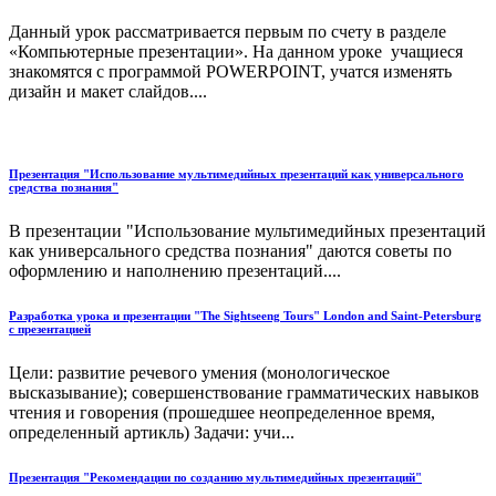
Данный урок рассматривается первым по счету в разделе
«Компьютерные презентации». На данном уроке учащиеся
знакомятся с программой POWERPOINT, учатся изменять
дизайн и макет слайдов....
Презентация "Использование мультимедийных презентаций как универсального
средства познания"
В презентации "Использование мультимедийных презентаций
как универсального средства познания" даются советы по
оформлению и наполнению презентаций....
Разработка урока и презентации "The Sightseeng Tours" London and Saint-Petersburg
c презентацией
Цели: развитие речевого умения (монологическое
высказывание); совершенствование грамматических навыков
чтения и говорения (прошедшее неопределенное время,
определенный артикль) Задачи: учи...
Презентация "Рекомендации по созданию мультимедийных презентаций"