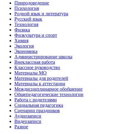
Природоведение
Психология
Родной язык и литература
Русский язык
Технология
Физика
Физкультура и спорт
Химия
Экология
Экономика
Администрирование школы
Внеклассная работа
Классное руководство
Материалы МО
Материалы для родителей
Материалы к аттестации
Междисциплинарное обобщение
Общепедагогические технологии
Работа с родителями
Социальная педагогика
Сценарии праздников
Аудиозаписи
Видеозаписи
Разное