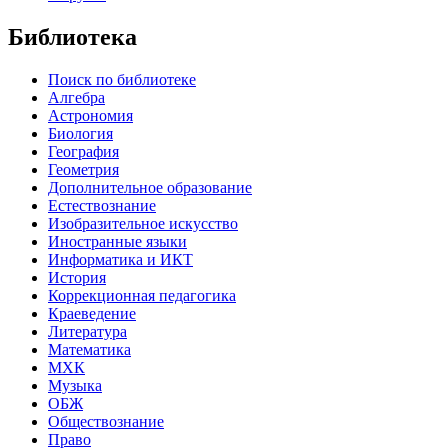
Библиотека
Поиск по библиотеке
Алгебра
Астрономия
Биология
География
Геометрия
Дополнительное образование
Естествознание
Изобразительное искусство
Иностранные языки
Информатика и ИКТ
История
Коррекционная педагогика
Краеведение
Литература
Математика
МХК
Музыка
ОБЖ
Обществознание
Право