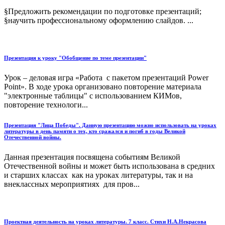
§Предложить рекомендации по подготовке презентаций;
§научить профессиональному оформлению слайдов. ...
Презентация к уроку "Обобщение по теме презентации"
Урок – деловая игра «Работа с пакетом презентаций Power
Point». В ходе урока организовано повторение материала
"электронные таблицы" с использованием КИМов,
повторение технологи...
Презентация "Лица Победы". Данную презентацию можно использовать на уроках
литературы в день памяти о тех, кто сражался и погиб в годы Великой
Отечественной войны.
Данная презентация посвящена событиям Великой
Отечественной войны и может быть использована в средних
и старших классах как на уроках литературы, так и на
внеклассных мероприятиях для пров...
Проектная деятельность на уроках литературы. 7 класс. Стихи Н.А.Некрасова