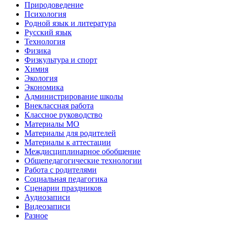
Природоведение
Психология
Родной язык и литература
Русский язык
Технология
Физика
Физкультура и спорт
Химия
Экология
Экономика
Администрирование школы
Внеклассная работа
Классное руководство
Материалы МО
Материалы для родителей
Материалы к аттестации
Междисциплинарное обобщение
Общепедагогические технологии
Работа с родителями
Социальная педагогика
Сценарии праздников
Аудиозаписи
Видеозаписи
Разное