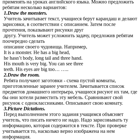
применять на уроках английского языка. Можно предложить
ребятам несколько вариантов:
1.Draw the monsters.
Учитель зачитывает текст, учащиеся берут карандаш и делают
зарисовки, в соответствии с описанием. Затем после
прочтения, показывают рисунки друг
другу. Учитель может усложнить задачу, предложив ребятам
поочередно сделать
описание своего чудовища. Например,
It is a monster. He has a big head,
he hasn’t body, long tail and three hand.
His mouth is very big. You can see three
teeth. His eyes are big too… …..
2.Draw the room.
Ребята получают заготовки - схема пустой комнаты,
приготовленные заранее учителем. Зачитывается список
предметов домашнего интерьера, учащиеся рисуют их там, где
бы они хотели разместить эту мебель. Сравнивают свой
рисунок с одноклассниками. Описывают свою комнату.
3.Picture Dictations.
Перед выполнением этого задания учащимся объясняет
учитель, что писать ничего не надо. Надо зарисовывать ту
информацию, которая содержится в тексте. При проверке
учитывается то, насколько верно изображена на нем
информация.