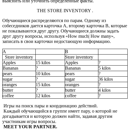
выяснить или уточнить определенные факты.
THE STORE INVENTORY .
Обучающиеся распределяются по парам. Одному из
собеседников дается карточка А, второму карточка В, которые
не показываются друг другу. Обучающиеся должны задать
друг другу вопросы, используя «How much| How many»,
записать в свои карточки недостающую информацию.
A
B
Store inventory
Store inventory
Apples
15 kilos
Apples
?
Bananas
?
Bananas
5 kilos
pears
10 kilos
pears
?
sugar
?
sugar
36 kilos
oranges
15 kilos
oranges
?
butter
?
butter
4 kilos
coffee
12 kilos
coffee
?
Игры на поиск пары и координацию действий.
Каждый обучающийся в группе имеет пару, о которой не
догадывается и которую должен найти, задавая другим
участникам игры вопросы.
MEET YOUR PARTNER.