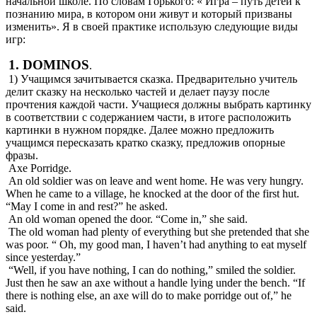
начальной школе. По словам Горького: « Игра – путь детей к
познанию мира, в котором они живут и который призваны
изменить». Я в своей практике использую следующие виды
игр:
1. DOMINOS
.
1) Учащимся зачитывается сказка. Предварительно учитель
делит сказку на несколько частей и делает паузу после
прочтения каждой части. Учащиеся должны выбрать картинку
в соответствии с содержанием части, в итоге расположить
картинки в нужном порядке. Далее можно предложить
учащимся пересказать кратко сказку, предложив опорные
фразы.
Axe Porridge.
An old soldier was on leave and went home. He was very hungry.
When he came to a village, he knocked at the door of the first hut.
“May I come in and rest?” he asked.
An old woman opened the door. “Come in,” she said.
The old woman had plenty of everything but she pretended that she
was poor. “ Oh, my good man, I haven’t had anything to eat myself
since yesterday.”
“Well, if you have nothing, I can do nothing,” smiled the soldier.
Just then he saw an axe without a handle lying under the bench. “If
there is nothing else, an axe will do to make porridge out of,” he
said.