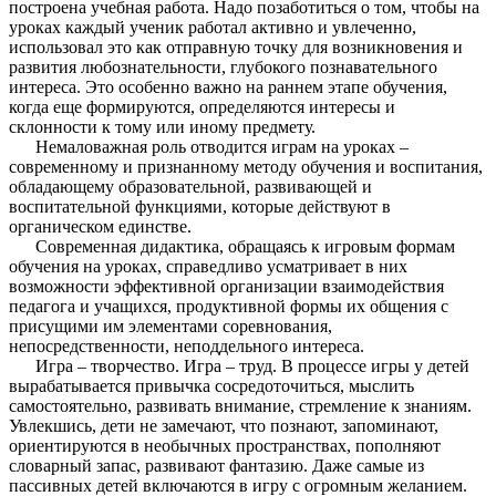
построена учебная работа. Надо позаботиться о том, чтобы на
уроках каждый ученик работал активно и увлеченно,
использовал это как отправную точку для возникновения и
развития любознательности, глубокого познавательного
интереса. Это особенно важно на раннем этапе обучения,
когда еще формируются, определяются интересы и
склонности к тому или иному предмету.
Немаловажная роль отводится играм на уроках –
современному и признанному методу обучения и воспитания,
обладающему образовательной, развивающей и
воспитательной функциями, которые действуют в
органическом единстве.
Современная дидактика, обращаясь к игровым формам
обучения на уроках, справедливо усматривает в них
возможности эффективной организации взаимодействия
педагога и учащихся, продуктивной формы их общения с
присущими им элементами соревнования,
непосредственности, неподдельного интереса.
Игра – творчество. Игра – труд. В процессе игры у детей
вырабатывается привычка сосредоточиться, мыслить
самостоятельно, развивать внимание, стремление к знаниям.
Увлекшись, дети не замечают, что познают, запоминают,
ориентируются в необычных пространствах, пополняют
словарный запас, развивают фантазию. Даже самые из
пассивных детей включаются в игру с огромным желанием.