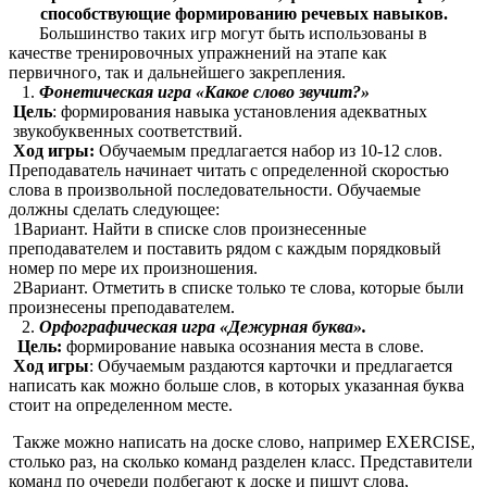
способствующие формированию речевых навыков.
Большинство таких игр могут быть использованы в
качестве тренировочных упражнений на этапе как
первичного, так и дальнейшего закрепления.
Фонетическая игра «Какое слово звучит?»
Цель
: формирования навыка установления адекватных
звукобуквенных соответствий.
Ход игры:
Обучаемым предлагается набор из 10-12 слов.
Преподаватель начинает читать с определенной скоростью
слова в произвольной последовательности. Обучаемые
должны сделать следующее:
1Вариант. Найти в списке слов произнесенные
преподавателем и поставить рядом с каждым порядковый
номер по мере их произношения.
2Вариант. Отметить в списке только те слова, которые были
произнесены преподавателем.
Орфографическая игра «Дежурная буква».
Цель:
формирование навыка осознания места в слове.
Ход игры
: Обучаемым раздаются карточки и предлагается
написать как можно больше слов, в которых указанная буква
стоит на определенном месте.
Также можно написать на доске слово, например EXERCISE,
столько раз, на сколько команд разделен класс. Представители
команд по очереди подбегают к доске и пишут слова,