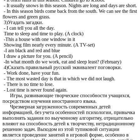
- It usually snows in this season. Nights are long and days are short.
- In this season birds come back from the south. We can see the first
flowers and green grass.
3)Угадать загадки.
- I can tell you all the day.
Time to sleep and time to play. (A clock)
-This a house with one window in it
Showing film nearly every minute. (A TV-set)
-I am black and red and blue
I draw a picture for you. (A pencil)
-In what month do we work, eat and sleep least? (February)
4)Сказать правильный русский эквивалент поговорки.
- Work done, have your fun.
- The most wasted day is that in which we did not laugh.
- There is no time to lose.
- Lost time is never found again.
Игры, развивающие творческие способности учащихся,
посредством изучения иностранного языка.
Чрезмерная загруженность современных детей
информацией, без учета особенностей психологии, привычка
выполнять задания по выученному алгоритму, отрицательно
влияют на способность детей к творчеству, нетрадиционному
решению задач. Выходом из этой тупиковой ситуации
является проведение занятий в игровой форме, особенно в