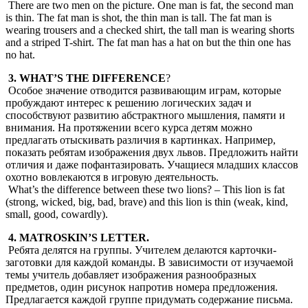
There are two men on the picture. One man is fat, the second man
is thin. The fat man is shot, the thin man is tall. The fat man is
wearing trousers and a checked shirt, the tall man is wearing shorts
and a striped T-shirt. The fat man has a hat on but the thin one has
no hat.
3. WHAT’S THE DIFFERENCE
?
Особое значение отводится развивающим играм, которые
пробуждают интерес к решению логических задач и
способствуют развитию абстрактного мышления, памяти и
внимания. На протяжении всего курса детям можно
предлагать отыскивать различия в картинках. Например,
показать ребятам изображения двух львов. Предложить найти
отличия и даже пофантазировать. Учащиеся младших классов
охотно вовлекаются в игровую деятельность.
What’s the difference between these two lions? – This lion is fat
(strong, wicked, big, bad, brave) and this lion is thin (weak, kind,
small, good, cowardly).
4. MATROSKIN’S LETTER.
Ребята делятся на группы. Учителем делаются карточки-
заготовки для каждой команды. В зависимости от изучаемой
темы учитель добавляет изображения разнообразных
предметов, один рисунок напротив номера предложения.
Предлагается каждой группе придумать содержание письма.