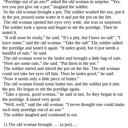
“Porridge out of an axe?” asked the old woman in surprise. “Yes,
yes you just give me a pot,” laughed the soldier.
So the old woman brought a pot. The soldier washed the axe, put it
in the pot, poured some water in it and put the pot on the fire.
The old woman opened her eyes very wide, she was so surprised.
The soldier took a spoon and began to stir the porridge. Then he
tasted it.
“It will soon be ready,” he said. “It’s a pity, but I have no salt”. “I
have some,” said the old woman. “Take the salt” The soldier salted
the porridge and tasted it again. “It tastes good, but it just needs a
handful of oats,” he said.
The old woman went to the larder and brought a little bag of oats.
“Here are some oats,” she said. “Put them in the pot.”
The soldier stirred and stirred the pot on the fire. The old woman
could not take her eyes off him. Then he tastes good,” he said.
“Now it needs only a little piece of butter.”
The old woman found some butter too, and the soldier put it into
the pot. He began to stir the porridge again.
“Take a spoon, good woman,” he said at last. So they began to eat
the porridge. It tasted very good.
“Well, well,” said the old woman. “I never thought one could make
such tasty porridge out of an axe.”
The soldier laughed and continued to eat.
1) The old woman brought …. (a pot)….