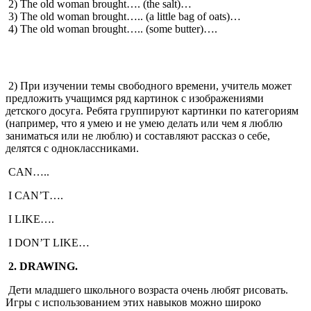
2) The old woman brought…. (the salt)…
3) The old woman brought….. (a little bag of oats)…
4) The old woman brought….. (some butter)….
2) При изучении темы свободного времени, учитель может
предложить учащимся ряд картинок с изображениями
детского досуга. Ребята группируют картинки по категориям
(например, что я умею и не умею делать или чем я люблю
заниматься или не люблю) и составляют рассказ о себе,
делятся с одноклассниками.
CAN…..
I CAN’T….
I LIKE….
I DON’T LIKE…
2. DRAWING.
Дети младшего школьного возраста очень любят рисовать.
Игры с использованием этих навыков можно широко