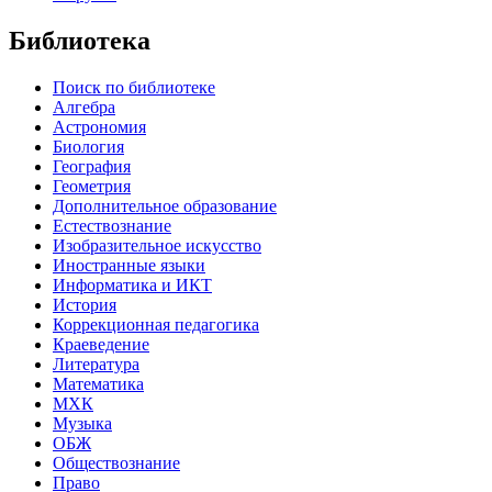
Библиотека
Поиск по библиотеке
Алгебра
Астрономия
Биология
География
Геометрия
Дополнительное образование
Естествознание
Изобразительное искусство
Иностранные языки
Информатика и ИКТ
История
Коррекционная педагогика
Краеведение
Литература
Математика
МХК
Музыка
ОБЖ
Обществознание
Право