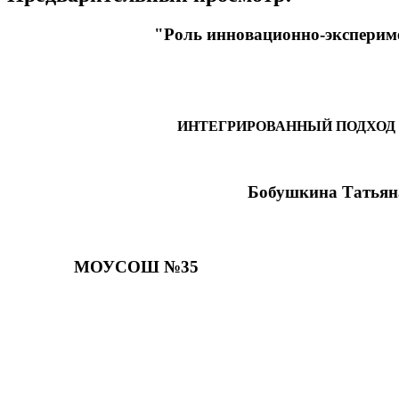
"Роль инновационно-экспериме
ИНТЕГРИРОВАННЫЙ ПОДХОД 
Бобушкина Татьяна Вячес
пе
МОУСОШ №35