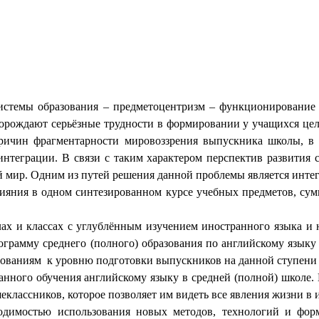
темы образования – предметоцентризм – функционирование у
м порождают серьёзные трудности в формировании у учащихся ц
причин фрагментарности мировоззрения выпускника школы, в
нтеграции. В связи с таким характером перспектив развития с
 мир. Одним из путей решения данной проблемы является инте
лияния в одном синтезированном курсе учебных предметов, су
 и классах с углублённым изучением иностранного языка и н
ограмму среднего (полного) образования по английскому языку 
бованиям к уровню подготовки выпускников на данной ступени 
анного обучения английскому языку в средней (полной) школе.
еклассников, которое позволяет им видеть все явления жизни в
ходимостью использования новых методов, технологий и фор