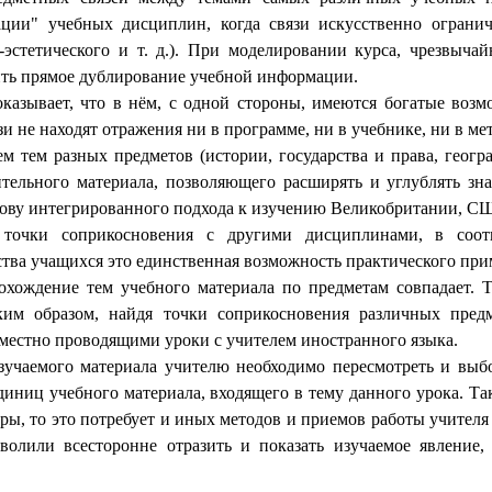
ации" учебных дисциплин, когда связи искусственно ограни
но-эстетического и т. д.). При моделировании курса, чрезвы
ть прямое дублирование учебной информации.
оказывает, что в нём, с одной стороны, имеются богатые воз
зи не находят отражения ни в программе, ни в учебнике, ни в м
 тем разных предметов (истории, государства и права, геогр
ельного материала, позволяющего расширять и углублять знан
основу интегрированного подхода к изучению Великобритании, СШ
в точки соприкосновения с другими дисциплинами, в соот
нства учащихся это единственная возможность практического пр
рохождение тем учебного материала по предметам совпадает.
аким образом, найдя точки соприкосновения различных пред
местно проводящими уроки с учителем иностранного языка.
учаемого материала учителю необходимо пересмотреть и выбо
диниц учебного материала, входящего в тему данного урока. Т
ры, то это потребует и иных методов и приемов работы учител
волили всесторонне отразить и показать изучаемое явление