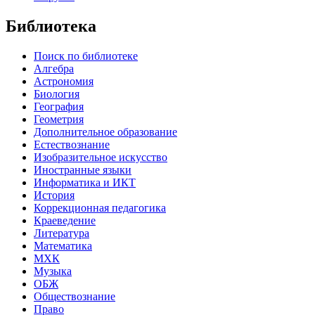
Библиотека
Поиск по библиотеке
Алгебра
Астрономия
Биология
География
Геометрия
Дополнительное образование
Естествознание
Изобразительное искусство
Иностранные языки
Информатика и ИКТ
История
Коррекционная педагогика
Краеведение
Литература
Математика
МХК
Музыка
ОБЖ
Обществознание
Право