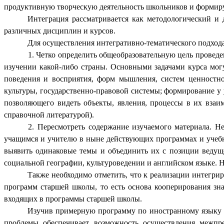
продуктивную творческую деятельность школьников и формир
Интеграция рассматривается как методологический и
различных дисциплин и курсов.
Для осуществления интегративно-тематического подход
1. Четко определить общеобразовательную цель провед
изучении какой-либо страны. Основными задачами курса могу
поведения и восприятия, форм мышления, систем ценностно
культуры, государственно-правовой системы; формирование
позволяющего видеть объекты, явления, процессы в их взаи
справочной литературой).
2. Пересмотреть содержание изучаемого материала. Н
учащимся и учителю в ныне действующих программах и учеб
выявить одинаковые темы и объединить их с позиции ведуще
социальной географии, культуроведении и английском языке. 
Также необходимо отметить, что к реализации интегри
программ старшей школы, то есть основа кооперирования зн
входящих в программы старшей школы.
Изучив примерную программу по иностранному языку с
проблемы обеспечивает возможность осуществления межпр