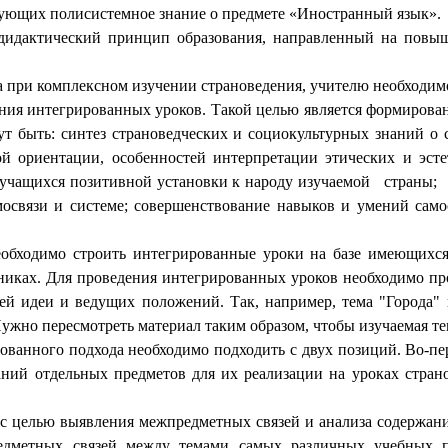
ующих полисистемное знание о предмете «Иностранный язык».
 дидактический принцип образования, направленный на повыш
а при комплексном изучении страноведения, учителю необходим
ения интегрированных уроков. Такой целью является формирова
т быть: синтез страноведческих и социокультурных знаний о 
й ориентации, особенностей интерпретации этических и эст
 у учащихся позитивной установки к народу изучаемой стран
мосвязи и системе; совершенствование навыков и умений самос
еобходимо строить интегрированные уроки на базе имеющихся
никах. Для проведения интегрированных уроков необходимо пр
й идеи и ведущих положений. Так, например, тема "Города" и
Нужно пересмотреть материал таким образом, чтобы изучаемая т
рованного подхода необходимо подходить с двух позиций. Во-п
аний отдельных предметов для их реализации на уроках страно
 целью выявления межпредметных связей и анализа содержания
едметных связей между темами самых различных учебных пр