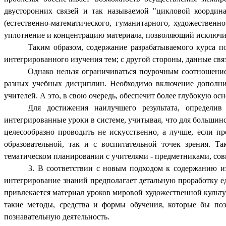
двусторонних связей и так называемой "цикловой координ
(естественно-математического, гуманитарного, художествен
уплотнение и концентрацию материала, позволяющий исключи
Таким образом, содержание разрабатываемого курса п
интегрированного изучения тем; с другой стороны, данные свя
Однако нельзя ограничиваться поурочным соотношением
разных учебных дисциплин. Необходимо включение дополнит
учителей. А это, в свою очередь, обеспечит более глубокую 
Для достижения наилучшего результата, определи
интегрированные уроки в системе, учитывая, что для больши
целесообразно проводить не искусственно, а лучше, если п
образовательной, так и с воспитательной точек зрения. Т
тематическом планировании с учителями - предметниками, сов
3. В соответствии с новым подходом к содержанию из
интегрирование знаний предполагает детальную проработку е
привлекается материал уроков мировой художественной культу
такие методы, средства и формы обучения, которые бы поз
познавательную деятельность.