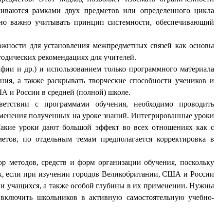
чиваются рамками двух предметов или определенного цикла
чайно важно учитывать принцип системности, обеспечивающий
можности для установления межпредметных связей как основы
етодических рекомендациях для учителей.
афии и др.) и использованием только программного материала
ия, а также раскрывать творческие способности учеников и
А и России в средней (полной) школе.
ветствии с программами обучения, необходимо проводить
именения полученных на уроке знаний. Интегрированные уроки
 Такие уроки дают большой эффект во всех отношениях как с
метов, по отдельным темам предполагается корректировка в
р методов, средств и форм организации обучения, поскольку
ак, если при изучении городов Великобритании, США и России
я и учащихся, а также особой глубины в их применении. Нужны
, включить школьников в активную самостоятельную учебно-