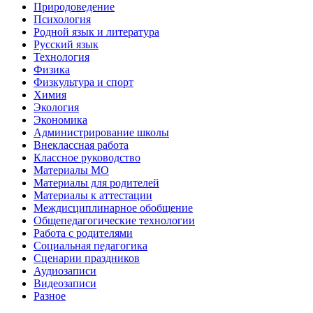
Природоведение
Психология
Родной язык и литература
Русский язык
Технология
Физика
Физкультура и спорт
Химия
Экология
Экономика
Администрирование школы
Внеклассная работа
Классное руководство
Материалы МО
Материалы для родителей
Материалы к аттестации
Междисциплинарное обобщение
Общепедагогические технологии
Работа с родителями
Социальная педагогика
Сценарии праздников
Аудиозаписи
Видеозаписи
Разное