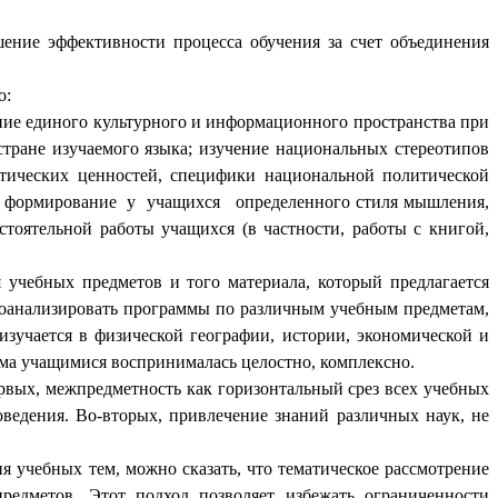
ение эффективности процесса обучения за счет объединения
о:
ние единого культурного и информационного пространства при
стране изучаемого языка; изучение национальных стереотипов
етических ценностей, специфики национальной политической
ы; формирование у учащихся определенного стиля мышления,
тоятельной работы учащихся (в частности, работы с книгой,
 учебных предметов и того материала, который предлагается
оанализировать программы по различным учебным предметам,
зучается в физической географии, истории, экономической и
ема учащимися воспринималась целостно, комплексно.
ервых, межпредметность как горизонтальный срез всех учебных
ведения. Во-вторых, привлечение знаний различных наук, не
 учебных тем, можно сказать, что тематическое рассмотрение
едметов. Этот подход позволяет избежать ограниченности