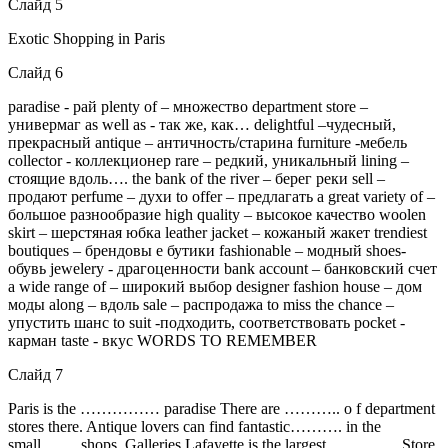
Слайд 5
Exotic Shopping in Paris
Слайд 6
paradise - рай plenty of – множество department store –
универмаг as well as - так же, как… delightful –чудесный,
прекрасный antique – античность/старина furniture -мебель
collector - коллекционер rare – редкий, уникальный lining –
стоящие вдоль…. the bank of the river – берег реки sell –
продают perfume – духи to offer – предлагать a great variety of –
большое разнообразие high quality – высокое качество woolen
skirt – шерстяная юбка leather jacket – кожаный жакет trendiest
boutiques – брендовы e бутики fashionable – модный shoes-
обувь jewelery - драгоценности bank account – банковский счет
a wide range of – широкий выбор designer fashion house – дом
моды along – вдоль sale – распродажа to miss the chance –
упустить шанс to suit -подходить, соответствовать pocket -
карман taste - вкус WORDS TO REMEMBER
Слайд 7
Paris is the …………… paradise There are ……….. o f department
stores there. Antique lovers can find fantastic………. in the
small……..shops. Galleries Lafayette is the largest………….. Store.