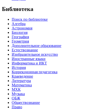
Библиотека
Поиск по библиотеке
Алгебра
Астрономия
Биология
География
Геометрия
Дополнительное образование
Естествознание
Изобразительное искусство
Иностранные языки
Информатика и ИКТ
История
Коррекционная педагогика
Краеведение
Литература
Математика
МХК
Музыка
ОБЖ
Обществознание
Право