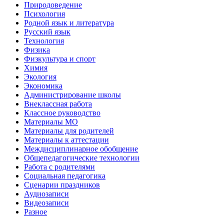
Природоведение
Психология
Родной язык и литература
Русский язык
Технология
Физика
Физкультура и спорт
Химия
Экология
Экономика
Администрирование школы
Внеклассная работа
Классное руководство
Материалы МО
Материалы для родителей
Материалы к аттестации
Междисциплинарное обобщение
Общепедагогические технологии
Работа с родителями
Социальная педагогика
Сценарии праздников
Аудиозаписи
Видеозаписи
Разное