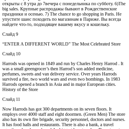
открыты с 8 утра до 7вечера с понедельника по субботу. 6)The
big sales. Крупные распродажы бывают в Рождественские
праздники и осенью. 7) The chance to go shopping in Paris. Не
упустите шанс походить по магазинам в Париже. Вы всегда
найдете что-то, подходящее вашему вкусу и кошельку.
Слайд 9
“ENTER A DIFFERENT WORLD” The Most Celebrated Store
Слайд 10
Harrods was opened in 1849 and run by Charles Henry Harrod . It
was a small greengrocer’s then Harrod’s son added medicine,
perfumes, sweets and van delivery service. Over years Harrods
survived a fire, two world wars and even two bombings. In 1983
Harrods opened a branch in Asia and in major European cities.
History of the Store
Слайд 11
Now Harrods has got 300 departments on its seven floors. It
employs over 4000 staff and eight doormen. (Green Men) The store
also has its own fire brigade, security personnel, doctors and nurses.
It has food halls and restaurants. There is also a bank, a travel