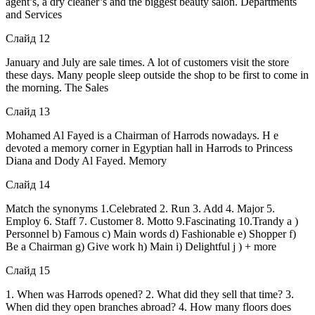
agent’s, a dry cleaner’s and the biggest beauty salon. Departments
and Services
Слайд 12
January and July are sale times. A lot of customers visit the store
these days. Many people sleep outside the shop to be first to come in
the morning. The Sales
Слайд 13
Mohamed Al Fayed is a Chairman of Harrods nowadays. H e
devoted a memory corner in Egyptian hall in Harrods to Princess
Diana and Dody Al Fayed. Memory
Слайд 14
Match the synonyms 1.Celebrated 2. Run 3. Add 4. Major 5.
Employ 6. Staff 7. Customer 8. Motto 9.Fascinating 10.Trandy a )
Personnel b) Famous c) Main words d) Fashionable e) Shopper f)
Be a Chairman g) Give work h) Main i) Delightful j ) + more
Слайд 15
1. When was Harrods opened? 2. What did they sell that time? 3.
When did they open branches abroad? 4. How many floors does