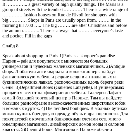
It ………….. a great variety of high quality things. The Maris is a
group of streets with the trendiest………… There is a wide range of
…………. fashion houses on Rue de Rivoli for shoppers with
big………… Shops in Paris are usually open from……… in the
morning till 7.00 ….. The big ………are after Christmas and before
the autumn……….. There is always that ……… everyone’s taste
and pocket. Fill in the gaps
Слайд 8
Speak about shopping in Paris 1)Paris is a shopper’s paradise.
Париж – рай для покупателя с множеством больших
универмагов и чудесных маленьких магазинчиков. 2)Antique
shops. Любители антиквариата и коллекционеры найдут
фантастическую мебель и редкие вещи в антикварных и
букинистических лавках, расположенных вдоль берега реки
Сены. 3)Department stores (Galleries Lafayette). В универсамах
продается все: от парфюмерии до мебели. Галлереи Лафает –
самый большой торговый центр в Париже. Там вы найдете
большое разнообразие высококачественных шерстяных юбок
и кожаных курток. 4)The trendiest boutiques. В модных бутиках
можно купить брендовую одежду, обувь и драгоценности. Для
покупателей с крупными банковскими счетами есть много
ювелирных магазинов, дизайнерских домов моды и салонов
красоты. 5)Opening hours. Магазины в Париже обычно