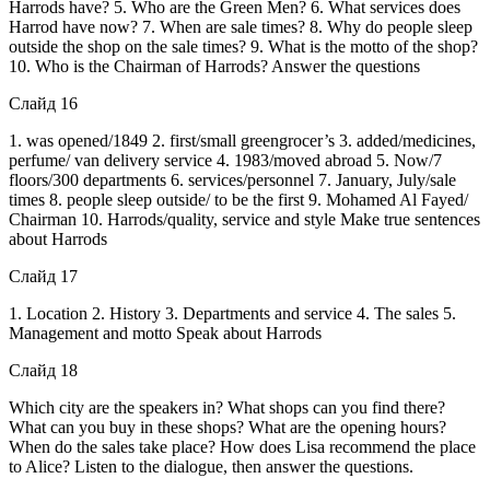
Harrods have? 5. Who are the Green Men? 6. What services does
Harrod have now? 7. When are sale times? 8. Why do people sleep
outside the shop on the sale times? 9. What is the motto of the shop?
10. Who is the Chairman of Harrods? Answer the questions
Слайд 16
1. was opened/1849 2. first/small greengrocer’s 3. added/medicines,
perfume/ van delivery service 4. 1983/moved abroad 5. Now/7
floors/300 departments 6. services/personnel 7. January, July/sale
times 8. people sleep outside/ to be the first 9. Mohamed Al Fayed/
Chairman 10. Harrods/quality, service and style Make true sentences
about Harrods
Слайд 17
1. Location 2. History 3. Departments and service 4. The sales 5.
Management and motto Speak about Harrods
Слайд 18
Which city are the speakers in? What shops can you find there?
What can you buy in these shops? What are the opening hours?
When do the sales take place? How does Lisa recommend the place
to Alice? Listen to the dialogue, then answer the questions.