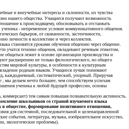
учебные и внеучебные интересы и склонности, их чувства
изни нашего общества. Учащиеся получают возможность
 отношение к происходящему, обосновывать и отстаивать
о ученика - непременное условие коммуникативного общения.
ических барьеров, от скованности, застенчивости,
ию личности в коллективе и через коллектив.
языка становятся уроками обучения общению через общение.
ти учатся технике общения, овладевают речевым этикетом,
ие общаться лежит в основе организации производства и
уют расширению не только филологического, но общего
стям мировой культуры, в особенности к культурным
ое владение родным языком. Учащиеся лучше понимают
уд, каждодневный, систематический, упорный. Приручая
е , мы делаем нечто большее, чем способствуем успехам
тношения ученика к любой будущей профессии, основы
, коммерсант) тем самым повышая познавательную активность.
комление школьников со страной изучаемого языка
их в обществе, формирование позитивного отношения,
овия для системной, последовательной и целенаправленной
кие события, литература, музыка, изобразительное искусство,
ии, экологические проблемы).