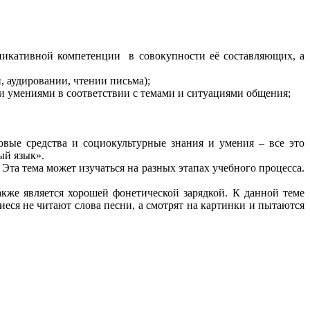
никативной компетенции в совокупности её составляющих, а
, аудировании, чтении письма);
и умениями в соответствии с темами и ситуациями общения;
ые средства и социокультурные знания и умения – все это
ый язык».
та тема может изучаться на разных этапах учебного процесса.
акже является хорошей фонетической зарядкой. К данной теме
еся не читают слова песни, а смотрят на картинки и пытаются