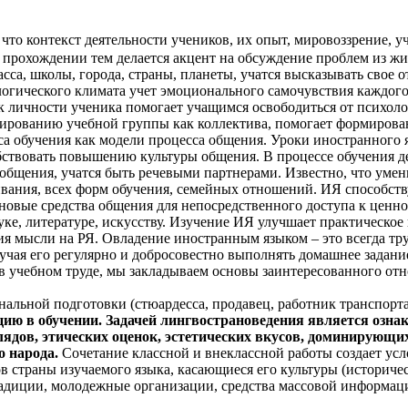
 что контекст деятельности учеников, их опыт, мировоззрение, 
 прохождении тем делается акцент на обсуждение проблем из ж
асса, школы, города, страны, планеты, учатся высказывать свое
логического климата учет эмоционального самочувствия каждог
 личности ученика помогает учащимся освободиться от психолог
ированию учебной группы как коллектива, помогает формирован
а обучения как модели процесса общения. Уроки иностранного 
ствовать повышению культуры общения. В процессе обучения де
общения, учатся быть речевыми партнерами. Известно, что умен
ания, всех форм обучения, семейных отношений. ИЯ способств
овые средства общения для непосредственного доступа к ценно
ауке, литературе, искусству. Изучение ИЯ улучшает практическ
ия мысли на РЯ. Овладение иностранным языком – это всегда тр
иучая его регулярно и добросовестно выполнять домашнее задани
 в учебном труде, мы закладываем основы заинтересованного о
льной подготовки (стюардесса, продавец, работник транспорта
ю в обучении. Задачей лингвострановедения является озна
глядов, этических оценок, эстетических вкусов, доминирующ
о народа.
Сочетание классной и внеклассной работы создает усл
в страны изучаемого языка, касающиеся его культуры (историчес
радиции, молодежные организации, средства массовой информац