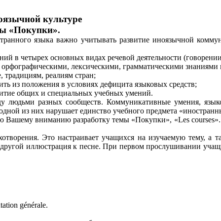
оязычной культуре
мы «Покупки».
странного языка важно учитывать развитие иноязычной комму
ний в четырех основных видах речевой деятельности (говорении
, орфографическими, лексическими, грамматическими знаниями 
, традициям, реалиям стран;
ить из положения в условиях дефицита языковых средств;
звитие общих и специальных учебных умений.
 людьми разных сообществ. Коммуникативные умения, языков
одной из них нарушает единство учебного предмета «иностранн
Вашему вниманию разработку темы «Покупки», «Les courses». Э
отворения. Это настраивает учащихся на изучаемую тему, а т
а другой иллюстрация к песне. При первом прослушивании учащи
ation générale.