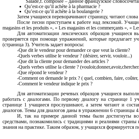
Salade,f. composée – данное французское словосочета
Qu’est-ce qu’il achète à la pharmacie ?
Qu’est-ce qu’il achète à la boulangerie ?
Затем учащиеся переворачивают страницу, читают слова
После песни приступаем к работе над лексикой. Учащи
magasins et les produits », « Les magasins et les commerçants », « Les
Для автоматизации лексических образцов учащиеся в
проверяется при помощи упражнений, которые предлагает уч
(страница 3). Учитель задает вопросы:
-Que dit le vendeur pour demander ce que veut la cliente?
-Quels verbes utilise le vendeur ? (désirer, servir, vouloir...)
-Que dit la cliente pour demander des articles ?
-Quels verbes utilise la cliente ? (vouloir,donner,avoir,chercher.
-Que répond le vendeur ?
-Comment on demande le prix ? ( quel, combien, faire, coûter, 
-Comment le vendeur indique le prix ?
Для автоматизации речевых образцов учащиеся выполн
работать с диалогами. По первому диалогу на странице 1 у
странице 1 учащиеся прослушивают, а затем читают и соста
диалогов. Темы для диалогов даны в упражнении 6 страницы 4
И, так на примере данной темы были достигнуты вс
средствами, познакомились с традициями и реалиями страны 
знания на практике. Таким образом, у учащихся формируется п