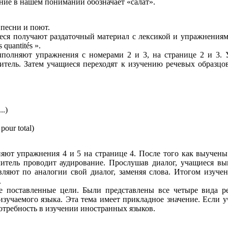
ние в нашем понимании обозначает «салат».
 песни и поют.
еся получают раздаточный материал с лексикой и упражнениями
 quantités ».
ыполняют упражнения с номерами 2 и 3, на странице 2 и 3. 
итель. Затем учащиеся переходят к изучению речевых образцо
..)
pour total)
яют упражнения 4 и 5 на странице 4. После того как выучен
читель проводит аудирование. Прослушав диалог, учащиеся в
вляют по аналогии свой диалог, заменяя слова. Итогом изуче
.
е поставленные цели. Были представлены все четыре вида р
изучаемого языка. Эта тема имеет прикладное значение. Если 
отребность в изучении иностранных языков.