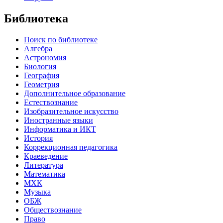
Библиотека
Поиск по библиотеке
Алгебра
Астрономия
Биология
География
Геометрия
Дополнительное образование
Естествознание
Изобразительное искусство
Иностранные языки
Информатика и ИКТ
История
Коррекционная педагогика
Краеведение
Литература
Математика
МХК
Музыка
ОБЖ
Обществознание
Право