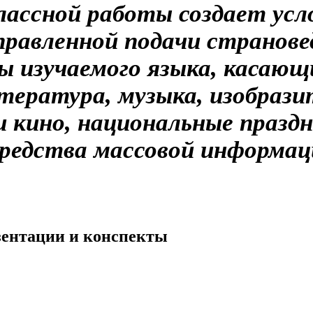
лассной работы создает усл
правленной подачи страновед
 изучаемого языка, касающ
тература, музыка, изобрази
 кино, национальные праздн
редства массовой информаци
езентации и конспекты