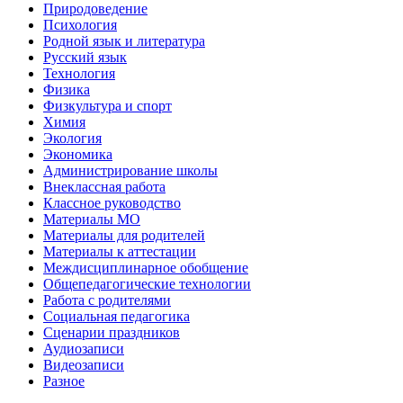
Природоведение
Психология
Родной язык и литература
Русский язык
Технология
Физика
Физкультура и спорт
Химия
Экология
Экономика
Администрирование школы
Внеклассная работа
Классное руководство
Материалы МО
Материалы для родителей
Материалы к аттестации
Междисциплинарное обобщение
Общепедагогические технологии
Работа с родителями
Социальная педагогика
Сценарии праздников
Аудиозаписи
Видеозаписи
Разное