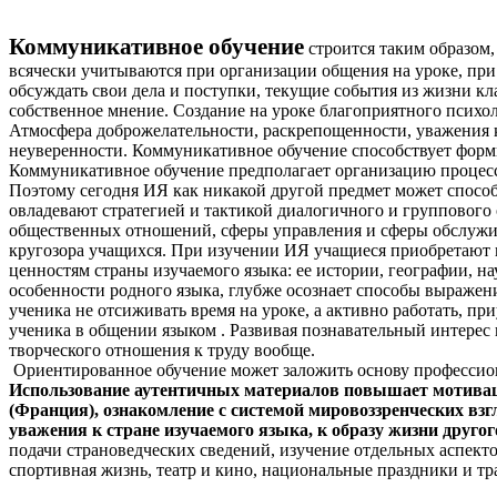
Коммуникативное обучение
строится таким образом,
всячески учитываются при организации общения на уроке, при
обсуждать свои дела и поступки, текущие события из жизни кл
собственное мнение. Создание на уроке благоприятного психо
Атмосфера доброжелательности, раскрепощенности, уважения к
неуверенности. Коммуникативное обучение способствует форм
Коммуникативное обучение предполагает организацию процесс
Поэтому сегодня ИЯ как никакой другой предмет может способ
овладевают стратегией и тактикой диалогичного и группового 
общественных отношений, сферы управления и сферы обслужив
кругозора учащихся. При изучении ИЯ учащиеся приобретают н
ценностям страны изучаемого языка: ее истории, географии, н
особенности родного языка, глубже осознает способы выражен
ученика не отсиживать время на уроке, а активно работать, пр
ученика в общении языком . Развивая познавательный интерес
творческого отношения к труду вообще.
Ориентированное обучение может заложить основу профессиона
Использование аутентичных материалов повышает мотиваци
(Франция), ознакомление с системой мировоззренческих вз
уважения к стране изучаемого языка, к образу жизни другог
подачи страноведческих сведений, изучение отдельных аспекто
спортивная жизнь, театр и кино, национальные праздники и т