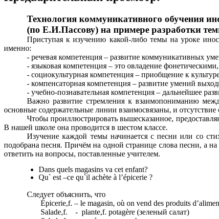
Технология коммуникативного обучения ин
(по Е.И.Пассову) на примере разработки те
Приступая к изучению какой-либо темы на уроке ино
именно:
- речевая компетенция – развитие коммуникативных уме
- языковая компетенция – это овладение фонетическими
- социокультурная компетенция – приобщение к культуре
- компенсаторная компетенция – развитие умений выход
- учебно-познавательная компетенция – дальнейшее ра
Важно развитие стремления к взаимопониманию между
основные содержательные линии взаимосвязаны, и отсутствие 
Чтобы проиллюстрировать вышесказанное, предоставляю 
В нашей школе она проводится в шестом классе.
Изучение каждой темы начинается с песни или со стих
подобрана песня. Причём на одной странице слова песни, а н
ответить на вопросы, поставленные учителем.
Dans quels magasins va cet enfant?
Qu` est –ce qu`il achète à l’épicerie ?
Следует объяснить, что
Épicerie,f. – le magasin, où on vend des produits d’aliment
Salade,f. - plante,f. potagère (зеленый салат)