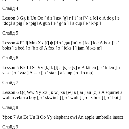
Слайд 4
Lesson 3 Gg Ii Uu Oo [ d з ] дж [g] г [ i ] и [^] а [o] о A dog [ э
’dog] a pig [ э ’pig] A gun [ э ’ g^n ] ] a cup [ э ’ k^p ]
Слайд 5
Lesson 4 Ff Jj Mm Xx [f] ф [d з ] дж [m] м [ ks ] k с A box [ э ‘
boks ] a bed [ э ’b э d] A fox [ э ’ foks ] ] jam [d жэ m]
Слайд 6
Lesson 5 Kk Ll Ss Vv [k] k [l] л [s] с [v] в A kitten [ э ’ kiten ] a
vase [ э ’ vaz ] A star [ э ’ sta : ] a lamp [ э ’l э mp]
Слайд 7
Lesson 6 Qq Ww Yy Zz [ к w] кв [w] в [ ai ] аи [z] з A squirrel a
wolf a zebra a boy [ э ’ skwirel ] [ э ’ wulf ] [ э ’ zibr э ] [ э ’ boi ]
Слайд 8
Урок 7 Aa Ee Uu Ii Oo Yy elephant owl An apple umbrella insect
Слайд 9