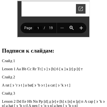
Подписи к слайдам:
Слайд 1
Lesson 1 Aa Bb Cc Rr Tt [ э ] э [b] б [ к ] к [r] р [t] т
Слайд 2
A rat [ э ’r э t ] a bat[ э ’b э t ] a cat [ э ’k э t ]
Слайд 3
Lesson 2 Dd Ee Hh Nn Pp [d] д [e] е [h] х [n] н [p] п A cap [ э ’k э
p] a hat [ э ’h э t] A pen [ э ’p э n] a hen [ э ’h э n]