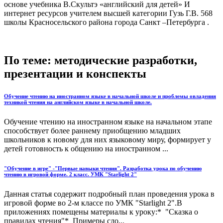
основе учебника В.Скультэ «английский для детей» И
интернет ресурсов учителем высшей категории Гузь Г.В. 568
школы Красносельского района города Санкт –Петербурга .
По теме: методические разработки,
презентации и конспекты
Обучение чтению на иностранном языке в начальной школе и проблемы овладения
техникой чтения на английском языке в начальной школе.
Обучение чтению на иностранном языке на начальном этапе
способствует более раннему приобщению младших
школьников к новому для них языковому миру, формирует у
детей готовность к общению на иностранном ...
"Обучение в игре" -"Первые навыки чтения". Разработка урока по обучению
чтению в игровой форме. 2 класс. УМК "Starlight 2"
Данная статья содержит подробный план проведения урока в
игровой форме во 2-м классе по УМК "Starlight 2".В
приложениях помещены материалы к уроку:* "Сказка о
правилах чтения"* Примеры сло...