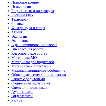
Природоведение
Психология
Родной язык и литература
Русский язык
Технология
Физика
Физкультура и спорт
Химия
Экология
Экономика
Администрирование школы
Внеклассная работа
Классное руководство
Материалы МО
Материалы для родителей
Материалы к аттестации
Междисциплинарное обобщение
Общепедагогические технологии
Работа с родителями
Социальная педагогика
Сценарии праздников
Аудиозаписи
Видеозаписи
Разное