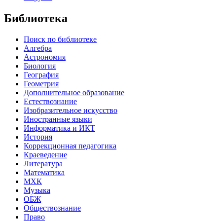
Библиотека
Поиск по библиотеке
Алгебра
Астрономия
Биология
География
Геометрия
Дополнительное образование
Естествознание
Изобразительное искусство
Иностранные языки
Информатика и ИКТ
История
Коррекционная педагогика
Краеведение
Литература
Математика
МХК
Музыка
ОБЖ
Обществознание
Право