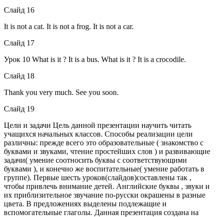
Слайд 16
It is not a cat. It is not a frog. It is not a car.
Слайд 17
Урок 10 What is it ? It is a bus. What is it ? It is a crocodile.
Слайд 18
Thank you very much. See you soon.
Слайд 19
Цели и задачи Цель данной презентации научить читать
учащихся начальных классов. Способы реализации цели
различны: прежде всего это образовательные ( знакомство с
буквами и звуками, чтение простейших слов ) и развивающие
задачи( умение соотносить буквы с соответствующими
буквами ), и конечно же воспитательные( умение работать в
группе). Первые шесть уроков(слайдов)составлены так ,
чтобы привлечь внимание детей. Английские буквы , звуки и
их приблизительное звучание по-русски окрашены в разные
цвета. В предложениях выделены подлежащие и
вспомогательные глаголы. Данная презентация создана на