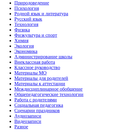
Природоведение
Психология
Родной язык и литература
Русский язык
Технология
Физика
Физкультура и спорт
Химия
Экология
Экономика
Администрирование школы
Внеклассная работа
Классное руководство
Материалы МО
Материалы для родителей
Материалы к аттестации
Междисциплинарное обобщение
Общепедагогические технологии
Работа с родителями
Социальная педагогика
Сценарии праздников
Аудиозаписи
Видеозаписи
Разное