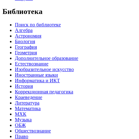
Библиотека
Поиск по библиотеке
Алгебра
Астрономия
Биология
География
Геометрия
Дополнительное образование
Естествознание
Изобразительное искусство
Иностранные языки
Информатика и ИКТ
История
Коррекционная педагогика
Краеведение
Литература
Математика
МХК
Музыка
ОБЖ
Обществознание
Право