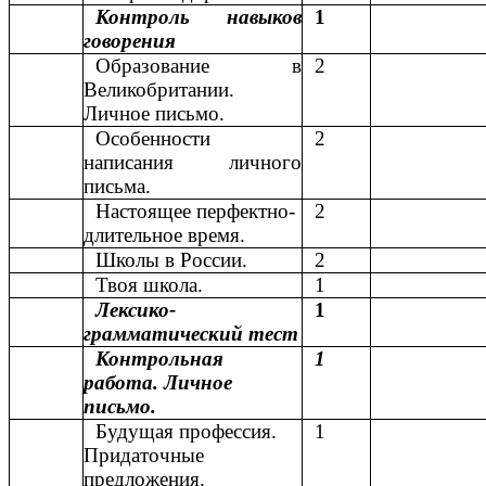
Контроль навыков
1
говорения
Образование в
2
Великобритании.
Личное письмо.
Особенности
2
написания личного
письма.
Настоящее перфектно-
2
длительное время.
Школы в России.
2
Твоя школа.
1
Лексико-
1
грамматический тест
Контрольная
1
работа. Личное
письмо.
Будущая профессия.
1
Придаточные
предложения.