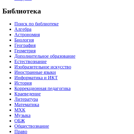
Библиотека
Поиск по библиотеке
Алгебра
Астрономия
Биология
География
Геометрия
Дополнительное образование
Естествознание
Изобразительное искусство
Иностранные языки
Информатика и ИКТ
История
Коррекционная педагогика
Краеведение
Литература
Математика
МХК
Музыка
ОБЖ
Обществознание
Право