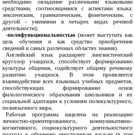
необходимо овладение различными языковыми
средствами, соотносящимися с аспектами языка:
лексическим, грамматическим, фонетическим, с
другой - умениями в четырех видах речевой
деятельности);
-
полифункциональностью
(может выступать как
цель обучения и как средство приобретения
сведений в самых различных областях знания).
Английский язык расширяет лингвистический
кругозор учащихся, способствует формированию
культуры общения, содействует общему речевому
развитию учащихся. В этом проявляется
взаимодействие всех языковых учебных предметов,
способствующих формированию основ
филологического образования школьников и их
социальной адаптации к условиям поликультурного,
полиязычного мира.
Рабочая программа нацелена на реализацию
личностно-ориентированного, коммуникативно-
когнитивного, социокультурного деятельностного
подхода к обучению иностранным языкам (в том