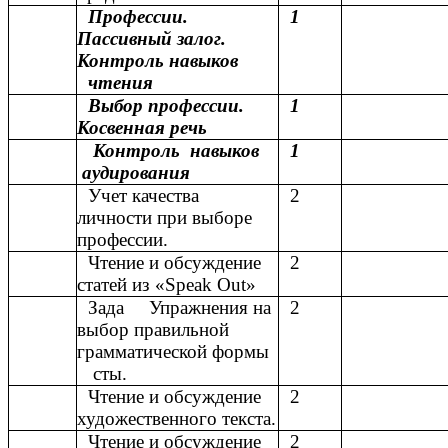
Профессии.
1
Пассивный залог.
Контроль навыков
чтения
Выбор профессии.
1
Косвенная речь
Контроль навыков
1
аудирования
Учет качества
2
личности при выборе
профессии.
Чтение и обсуждение
2
статей из «Speak Out»
Зада Упражнения на
2
выбор правильной
грамматической формы
сты.
Чтение и обсуждение
2
художественного текста.
Чтение и обсуждение
2