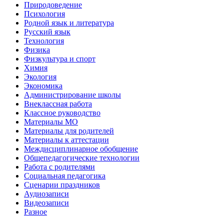
Природоведение
Психология
Родной язык и литература
Русский язык
Технология
Физика
Физкультура и спорт
Химия
Экология
Экономика
Администрирование школы
Внеклассная работа
Классное руководство
Материалы МО
Материалы для родителей
Материалы к аттестации
Междисциплинарное обобщение
Общепедагогические технологии
Работа с родителями
Социальная педагогика
Сценарии праздников
Аудиозаписи
Видеозаписи
Разное