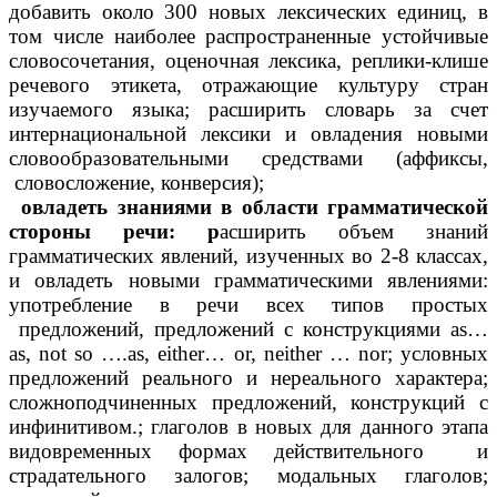
добавить около 300 новых лексических единиц, в
том числе наиболее распространенные устойчивые
словосочетания, оценочная лексика, реплики-клише
речевого этикета, отражающие культуру стран
изучаемого языка; расширить словарь за счет
интернациональной лексики и овладения новыми
словообразовательными средствами (аффиксы,
словосложение, конверсия);
овладеть знаниями в области грамматической
стороны речи: р
асширить объем знаний
грамматических явлений, изученных во 2-8 классах,
и овладеть новыми грамматическими явлениями:
употребление в речи всех типов простых
предложений, предложений с конструкциями as…
as, not so ….as, either… or, neither … nor; условных
предложений реального и нереального характера;
сложноподчиненных предложений, конструкций с
инфинитивом.; глаголов в новых для данного этапа
видовременных формах действительного и
страдательного залогов; модальных глаголов;