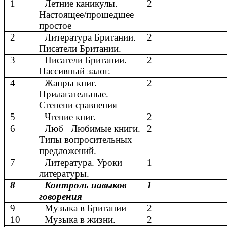
1
Летние каникулы.
2
Настоящее/прошедшее
простое
2
Литература Британии.
2
Писатели Британии.
3
Писатели Британии.
2
Пассивный залог.
4
Жанры книг.
2
Прилагательные.
Степени сравнения
5
Чтение книг.
2
6
Люб Любимые книги.
2
Типы вопросительных
предложений.
7
Литература. Уроки
1
литературы.
8
Контроль навыков
1
говорения
9
Музыка в Британии
2
10
Музыка в жизни.
2