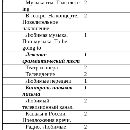
1
Музыканты. Глаголы с
2
ing
В театре. На концерте.
2
Повелительное
наклонение
Любимая музыка.
1
Поп-музыка. To be
going to
Лексико-
1
грамматический тест
Театр и опера.
2
Телевидение
2
Любимые передачи
1
Контроль навыков
1
письма
Любимый
2
телевизионный канал.
Каналы в России.
2
Предложения вречи.
Радио. Любимые
2