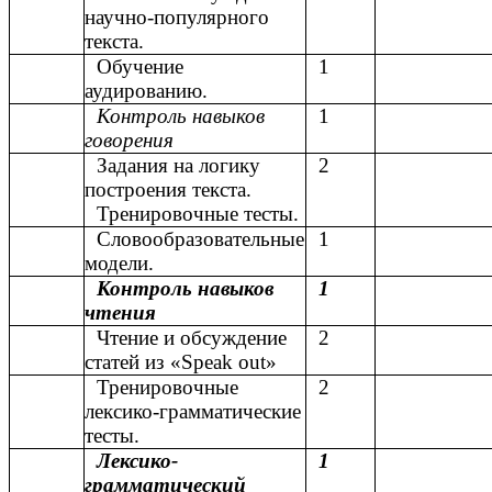
научно-популярного
текста.
Обучение
1
аудированию.
Контроль навыков
1
говорения
Задания на логику
2
построения текста.
Тренировочные тесты.
Словообразовательные
1
модели.
Контроль навыков
1
чтения
Чтение и обсуждение
2
статей из «Speak out»
Тренировочные
2
лексико-грамматические
тесты.
Лексико-
1
грамматический