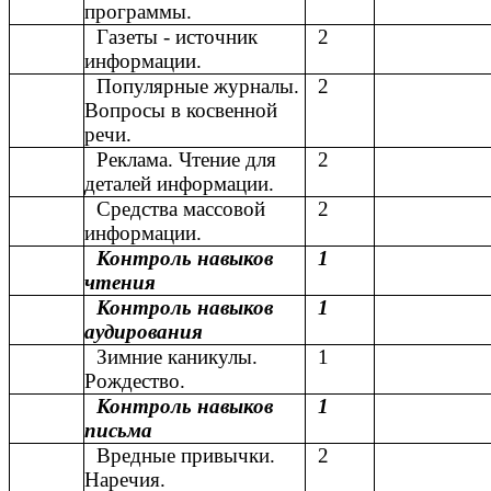
программы.
Газеты - источник
2
информации.
Популярные журналы.
2
Вопросы в косвенной
речи.
Реклама. Чтение для
2
деталей информации.
Средства массовой
2
информации.
Контроль навыков
1
чтения
Контроль навыков
1
аудирования
Зимние каникулы.
1
Рождество.
Контроль навыков
1
письма
Вредные привычки.
2
Наречия.