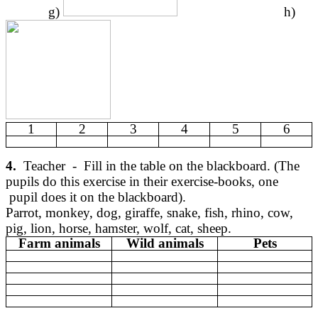
g)
h)
1
2
3
4
5
6
4.
Teacher - Fill in the table on the blackboard. (The
pupils do this exercise in their exercise-books, one
pupil does it on the blackboard).
Parrot, monkey, dog, giraffe, snake, fish, rhino, cow,
pig, lion, horse, hamster, wolf, cat, sheep.
Farm animals
Wild animals
Pets