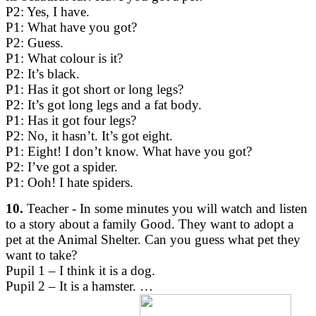
P2: Yes, I have.
P1: What have you got?
P2: Guess.
P1: What colour is it?
P2: It’s black.
P1: Has it got short or long legs?
P2: It’s got long legs and a fat body.
P1: Has it got four legs?
P2: No, it hasn’t. It’s got eight.
P1: Eight! I don’t know. What have you got?
P2: I’ve got a spider.
P1: Ooh! I hate spiders.
10.
Teacher - In some minutes you will watch and listen
to a story about a family Good. They want to adopt a
pet at the Animal Shelter. Can you guess what pet they
want to take?
Pupil 1 – I think it is a dog.
Pupil 2 – It is a hamster. …