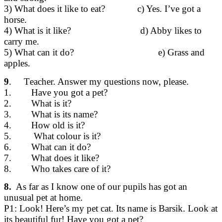
3) What does it like to eat? c) Yes. I’ve got a
horse.
4) What is it like? d) Abby likes to
carry me.
5) What can it do? e) Grass and
apples.
9
. Тeacher. Answer my questions now, please.
1. Have you got a pet?
2. What is it?
3. What is its name?
4. How old is it?
5. What colour is it?
6. What can it do?
7. What does it like?
8. Who takes care of it?
8.
As far as I know one of our pupils has got an
unusual pet at home.
P1: Look! Here’s my pet cat. Its name is Barsik. Look at
its beautiful fur! Have you got a pet?