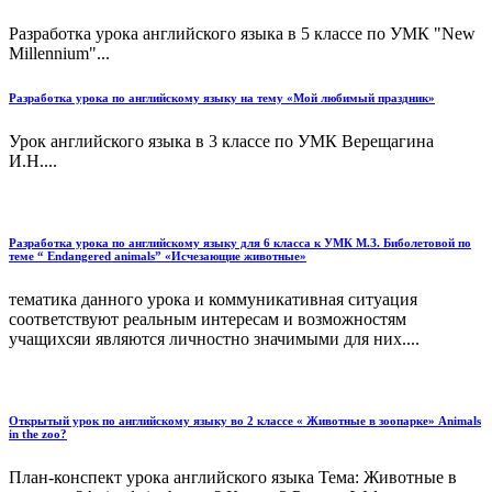
Разработка урока английского языка в 5 классе по УМК "New
Millennium"...
Разработка урока по английскому языку на тему «Мой любимый праздник»
Урок английского языка в 3 классе по УМК Верещагина
И.Н....
Разработка урока по английскому языку для 6 класса к УМК М.З. Биболетовой по
теме “ Endangered animals” «Исчезающие животные»
тематика данного урока и коммуникативная ситуация
соответствуют реальным интересам и возможностям
учащихсяи являются личностно значимыми для них....
Открытый урок по английскому языку во 2 классе « Животные в зоопарке» Аnimals
in the zoo?
План-конспект урока английского языка Тема: Животные в