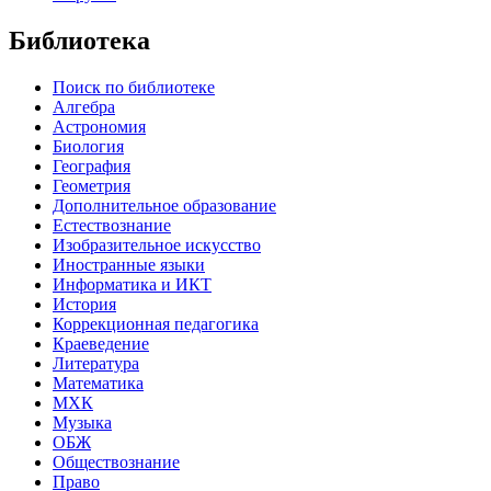
Библиотека
Поиск по библиотеке
Алгебра
Астрономия
Биология
География
Геометрия
Дополнительное образование
Естествознание
Изобразительное искусство
Иностранные языки
Информатика и ИКТ
История
Коррекционная педагогика
Краеведение
Литература
Математика
МХК
Музыка
ОБЖ
Обществознание
Право