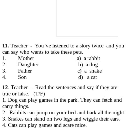
11.
Teacher - You`ve listened to a story twice and you
can say who wants to take these pets.
1. Mother a) a rabbit
2. Daughter b) a dog
3. Father c) a snake
4. Son d) a cat
12
. Teacher - Read the sentences and say if they are
true or false. (T/F)
1. Dog can play games in the park. They can fetch and
carry things.
2. Rabbits can jump on your bed and bark all the night.
3. Snakes can stand on two legs and wiggle their ears.
4. Cats can play games and scare mice.