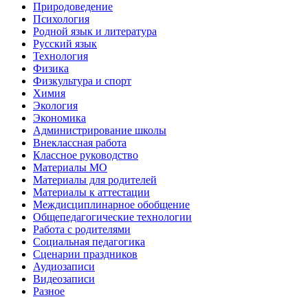
Природоведение
Психология
Родной язык и литература
Русский язык
Технология
Физика
Физкультура и спорт
Химия
Экология
Экономика
Администрирование школы
Внеклассная работа
Классное руководство
Материалы МО
Материалы для родителей
Материалы к аттестации
Междисциплинарное обобщение
Общепедагогические технологии
Работа с родителями
Социальная педагогика
Сценарии праздников
Аудиозаписи
Видеозаписи
Разное