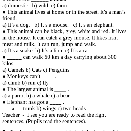
a) domestic b) wild c) farm
● This animal lives at home or in the street. It’s a man’s
friend.
a) It’s a dog. b) It’s a mouse. c) It’s an elephant.
● This animal can be black, grey, white and red. It lives
in the house. It can catch a grey mouse. It likes fish,
meat and milk. It can run, jump and walk.
a) It’s a snake. b) It’s a lion. c) It’s a cat.
● _____ can walk 60 km a day carrying about 300
kilos.
a) Camels b) Cats c) Penguins
● Monkeys can’t ____ .
a) climb b) run c) fly
● The largest animal is ____ .
a) a parrot b) a whale c) a bear
● Elephant has got a ____ .
trunk b) wings c) two heads
Teacher - I see you are ready to read the right
sentences. (Pupils read the sentences).