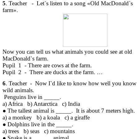
5
. Teacher - Let`s listen to a song «Old MacDonald`s
farm».
Now you can tell us what animals you could see at old
MacDonald`s farm.
Pupil 1 - There are cows at the farm.
Pupil 2 - There are ducks at the farm. …
6
. Teacher - Now I`d like to know how well you know
wild animals.
Penguins live in _____.
a) Africa b) Antarctica c) India
● The tallest animal is _____. It is about 7 meters high.
a) a monkey b) a koala c) a giraffe
● Dolphins live in the _____.
a) trees b) seas c) mountains
● Snake is a ______ animal.