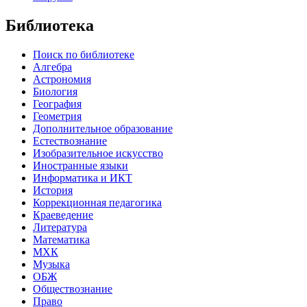
Библиотека
Поиск по библиотеке
Алгебра
Астрономия
Биология
География
Геометрия
Дополнительное образование
Естествознание
Изобразительное искусство
Иностранные языки
Информатика и ИКТ
История
Коррекционная педагогика
Краеведение
Литература
Математика
МХК
Музыка
ОБЖ
Обществознание
Право