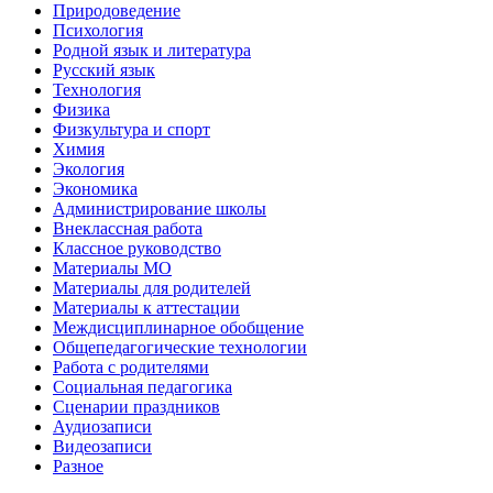
Природоведение
Психология
Родной язык и литература
Русский язык
Технология
Физика
Физкультура и спорт
Химия
Экология
Экономика
Администрирование школы
Внеклассная работа
Классное руководство
Материалы МО
Материалы для родителей
Материалы к аттестации
Междисциплинарное обобщение
Общепедагогические технологии
Работа с родителями
Социальная педагогика
Сценарии праздников
Аудиозаписи
Видеозаписи
Разное