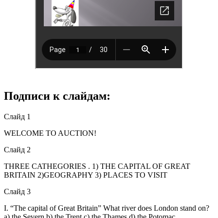
Подписи к слайдам:
Слайд 1
WELCOME TO AUCTION!
Слайд 2
THREE CATHEGORIES . 1) THE CAPITAL OF GREAT
BRITAIN 2)GEOGRAPHY 3) PLACES TO VISIT
Слайд 3
I. “The capital of Great Britain” What river does London stand on?
a) the Severn b) the Trent c) the Thames d) the Potomac