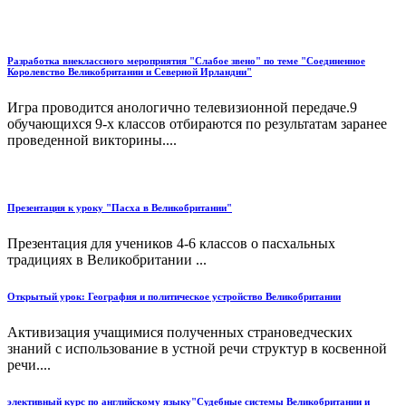
Разработка внеклассного мероприятия "Слабое звено" по теме "Соединенное
Королевство Великобритании и Северной Ирландии"
Игра проводится анологично телевизионной передаче.9
обучающихся 9-х классов отбираются по результатам заранее
проведенной викторины....
Презентация к уроку "Пасха в Великобритании"
Презентация для учеников 4-6 классов о пасхальных
традициях в Великобритании ...
Открытый урок: География и политическое устройство Великобритании
Активизация учащимися полученных страноведческих
знаний с использование в устной речи структур в косвенной
речи....
элективный курс по английскому языку"Судебные системы Великобритании и