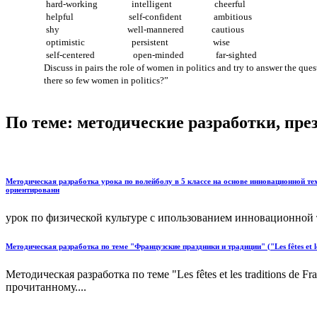
hard-working intelligent cheerful
helpful self-confident ambitious
shy well-mannered cautious
optimistic persistent wise
self-centered open-minded far-sighted
Discuss in pairs the role of women in politics and try to answer the qu
there so few women in politics?”
По теме: методические разработки, пр
Методическая разработка урока по волейболу в 5 классе на основе инновационной те
ориентированн
урок по физической культуре с ипользованием инновационной 
Методическая разработка по теме "Французские праздники и традиции" ("Les fêtes et les
Методическая разработка по теме "Les fêtes et les traditions 
прочитанному....