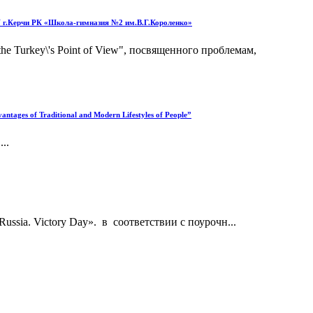
У г.Керчи РК «Школа-гимназия №2 им.В.Г.Короленко»
e Turkey\'s Point of View", посвященного проблемам,
ages of Traditional and Modern Lifestyles of People”
..
ussia. Victory Day». в соответствии с поурочн...