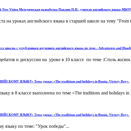
 New Vision Методическая разработка Павлюк Н.Н., учителя английского языка МБО
а на уроках английского языка в старшей школе на тему "From th
е школы с углубленным изучением английского языка по теме : Advantages and Disadvant
атов и дискуссии на уроке в 10 классе по теме :Стиль жизни..
ЗЫКУ» Тема урока: «The traditions and holidays in Russia. Victory Day».
у в 8 классе выполнена по теме «The traditions and holidays in R
ЗЫКУ» Тема урока: «The traditions and holidays in Russia. Victory Day».
у языку по теме: "Урок победы"...