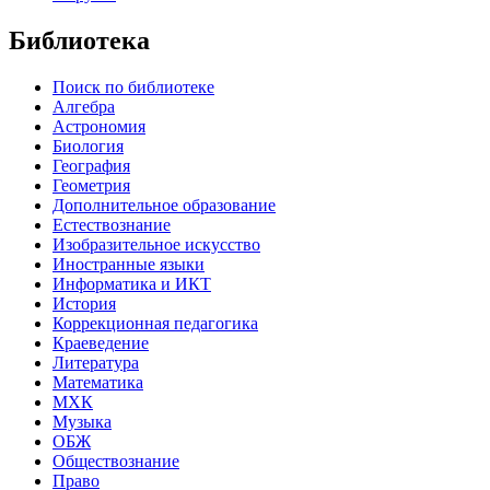
Библиотека
Поиск по библиотеке
Алгебра
Астрономия
Биология
География
Геометрия
Дополнительное образование
Естествознание
Изобразительное искусство
Иностранные языки
Информатика и ИКТ
История
Коррекционная педагогика
Краеведение
Литература
Математика
МХК
Музыка
ОБЖ
Обществознание
Право