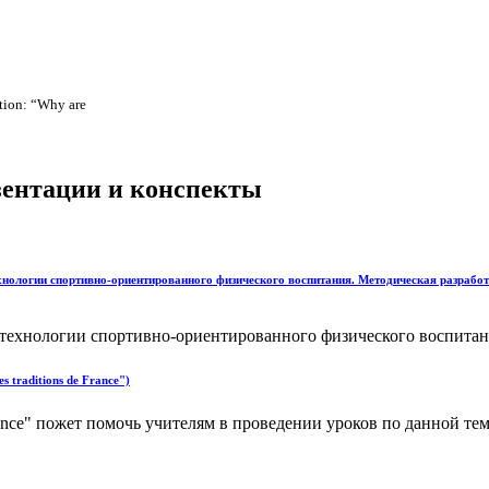
estion: “Why are
езентации и конспекты
хнологии спортивно-ориентированного физического воспитания. Методическая разработк
технологии спортивно-ориентированного физического воспитани
 traditions de France")
de France" пожет помочь учителям в проведении уроков по данной