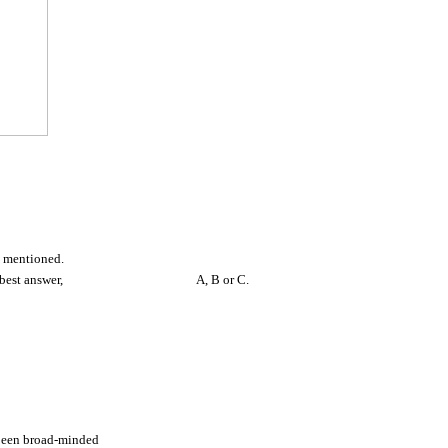
een mentioned.
se the best answer,
bbbbbbbbbb
A, B or C.
 been broad-minded