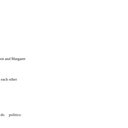
een and Margaret
 each other
o do politics: