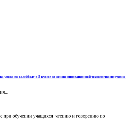
а урока по волейболу в 5 классе на основе инновационной технологии спортивно-
я...
 теме при обучении учащихся чтению и говорению по