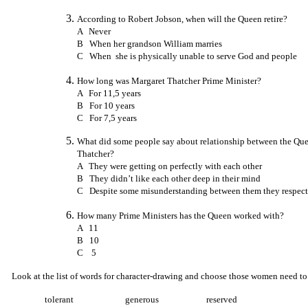
According to Robert Jobson, when will the Queen retire?
A Never
B When her grandson William marries
C When she is physically unable to serve God and people
How long was Margaret Thatcher Prime Minister?
A For 11,5 years
B For 10 years
C For 7,5 years
What did some people say about relationship between the Qu
Thatcher?
A They were getting on perfectly with each other
B They didn’t like each other deep in their mind
C Despite some misunderstanding between them they respect
How many Prime Ministers has the Queen worked with?
A 11
B 10
C 5
Look at the list of words for character-drawing and choose those women need t
tolerant generous reserved