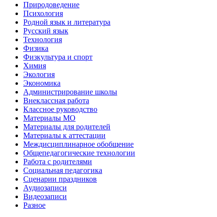
Природоведение
Психология
Родной язык и литература
Русский язык
Технология
Физика
Физкультура и спорт
Химия
Экология
Экономика
Администрирование школы
Внеклассная работа
Классное руководство
Материалы МО
Материалы для родителей
Материалы к аттестации
Междисциплинарное обобщение
Общепедагогические технологии
Работа с родителями
Социальная педагогика
Сценарии праздников
Аудиозаписи
Видеозаписи
Разное