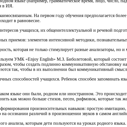
одном языке (например, грамматическое время, лицо, число, паде
я в ИЯ.
аимосвязанным. На первом году обучения предполагается более
ходит в равновесие.
нтересов учащихся, их общеинтеллектуальной и речевой подгото
зных приемов: элементов интенсивной методики, познавательных
ность, которая не только стимулирует разные анализаторы, но 
зуем УМК «Enjoy English» М.З. Биболетовой, который состоит из
бразом, чтобы создать подлинно коммуникативную обстановку на
руются так, чтобы в их выполнении был коммуникативный смысл
ычных способностей учащихся. Ребенок способен запоминать язы
каком языке они были, родном или иностранном. Это происходит 
нить как можно больше стихов, песен, рифмовок, которые так ж
 формирования произносительных навыков: простую имитацию, 
на осознании различий в произношении звуков в самом английск
го анализа, которым дети пользуются на уроках родного языка.