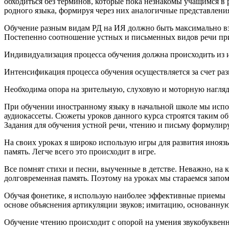
обходиться без терминов, которые пока незнакомы учащимся в р
родного языка, формируя через них аналогичные представлени
Обучение разным видам РД на ИЯ должно быть максимально вз
Постепенно соотношение устных и письменных видов речи при
Индивидуализация процесса обучения должна происходить из и
Интенсификация процесса обучения осуществляется за счет ра
Необходима опора на зрительную, слуховую и моторную нагляд
При обучении иностранному языку в начальной школе мы исполь
аудиокассеты. Сюжеты уроков данного курса строятся таким о
Задания для обучения устной речи, чтению и письму формули
На своих уроках я широко использую игры для развития инояз
память. Легче всего это происходит в игре.
Все помнят стихи и песни, выученные в детстве. Неважно, на 
долговременная память. Поэтому на уроках мы стараемся запом
Обучая фонетике, я использую наиболее эффективные приемы
основе объяснения артикуляции звуков; имитацию, основанную 
Обучение чтению происходит с опорой на умения звукобуквенно