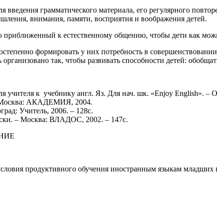
я введения грамматического материала, его регулярного повтор
шления, внимания, памяти, восприятия и воображения детей.
о приближенный к естественному общению, чтобы дети как можн
постепенно формировать у них потребность в совершенствовании 
организовано так, чтобы развивать способности детей: обобщать
 учителя к учебнику англ. Яз. Для нач. шк. «Enjoy English». – О
- Москва: АКАДЕМИЯ, 2004.
рад: Учитель, 2006. – 128с.
ски. – Москва: ВЛАДОС, 2002. – 147с.
НИЕ
условия продуктивного обучения
иностранным языкам младших 