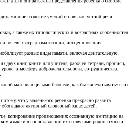
ж и др.) и опираться на представления ребенка о системе
 динамичное развитие умений и навыков устной речи.
вки, а также их типологических и возрастных особенностей.
 и ролевых игр, драматизации, инсценирования.
и мобилизует разные виды памяти, включая двигательную.
 двух книг, книги для учителя, рабочей тетради, прописи,
 уроке, атмосферу доброжелательности, сотрудничества.
.
ковой материал целыми блоками, как бы «впечатывать» его в
потому, что у маленького ребенка прекрасно развита
е обогащают активный словарный запас детей.
т.е. копирование произношения; осознанную имитацию на
ом языке и в сопоставлении их со звуками родного языка.