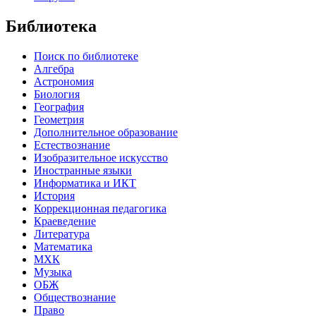
Библиотека
Поиск по библиотеке
Алгебра
Астрономия
Биология
География
Геометрия
Дополнительное образование
Естествознание
Изобразительное искусство
Иностранные языки
Информатика и ИКТ
История
Коррекционная педагогика
Краеведение
Литература
Математика
МХК
Музыка
ОБЖ
Обществознание
Право