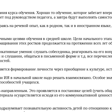
ания курса обучения. Хорошо то обучение, которое забегает впе
ет под руководством педагога, а завтра будут выполнять самосто
аясь на речевой опыт, как в родном, так и в иностранном языке
чными целями обучения в средней школе. Цели начального этапа
ращивания этих ростков продолжается на протяжении всех лет о
ативные умения: слушать собеседника, реагировать на его вопр
и слушании, общаться в письменной форме и т.д. все перечисл
остей.
ется формирование личности через приобщение к культуре, ист
ми ИЯ в начальной школе надо решать взаимосвязано. Особое зн
пособностей учащихся.
направленным. Это проявляется в постановке целей (учить общ
атериала осуществляется исходя из его коммуникативной ценност
одразумевает познавательную активность детей по отношению к 