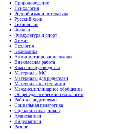
Природоведение
Психология
Родной язык и литература
Русский язык
Технология
Физика
Физкультура и спорт
Химия
Экология
Экономика
Администрирование школы
Внеклассная работа
Классное руководство
Материалы МО
Материалы для родителей
Материалы к аттестации
Междисциплинарное обобщение
Общепедагогические технологии
Работа с родителями
Социальная педагогика
Сценарии праздников
Аудиозаписи
Видеозаписи
Разное