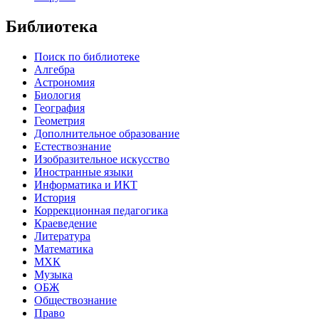
Библиотека
Поиск по библиотеке
Алгебра
Астрономия
Биология
География
Геометрия
Дополнительное образование
Естествознание
Изобразительное искусство
Иностранные языки
Информатика и ИКТ
История
Коррекционная педагогика
Краеведение
Литература
Математика
МХК
Музыка
ОБЖ
Обществознание
Право