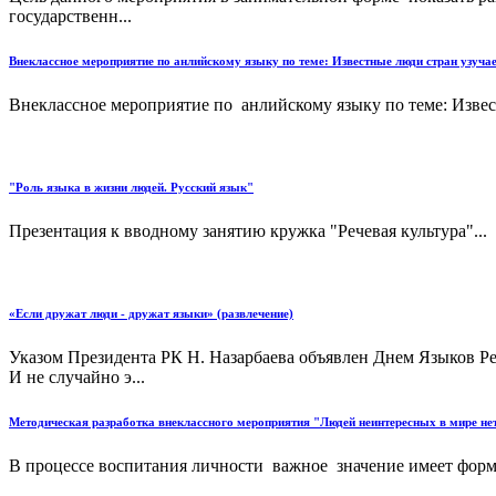
государственн...
Внеклассное мероприятие по анлийскому языку по теме: Известные люди стран узуча
Внеклассное мероприятие по анлийскому языку по теме: Извест
"Роль языка в жизни людей. Русский язык"
Презентация к вводному занятию кружка "Речевая культура"...
«Если дружат люди - дружат языки» (развлечение)
Указом Президента РК Н. Назарбаева объявлен Днем Языков Ре
И не случайно э...
Методическая разработка внеклассного мероприятия "Людей неинтересных в мире не
В процессе воспитания личности важное значение имеет форм