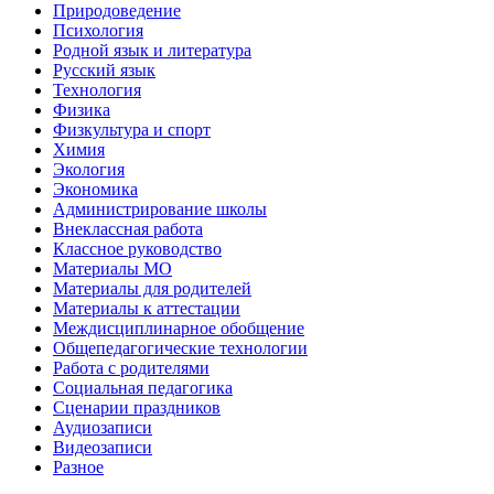
Природоведение
Психология
Родной язык и литература
Русский язык
Технология
Физика
Физкультура и спорт
Химия
Экология
Экономика
Администрирование школы
Внеклассная работа
Классное руководство
Материалы МО
Материалы для родителей
Материалы к аттестации
Междисциплинарное обобщение
Общепедагогические технологии
Работа с родителями
Социальная педагогика
Сценарии праздников
Аудиозаписи
Видеозаписи
Разное