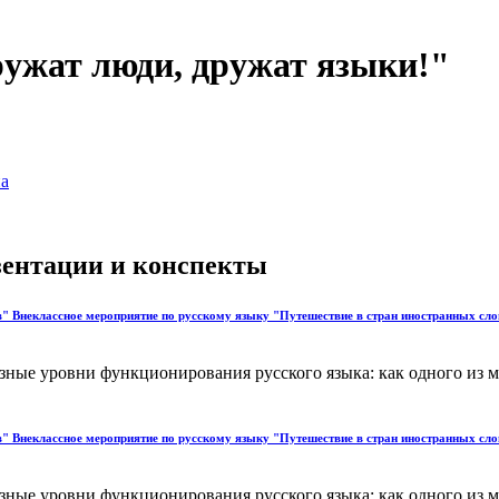
ужат люди, дружат языки!"
а
езентации и конспекты
в" Внеклассное мероприятие по русскому языку "Путешествие в стран иностранных сл
зные уровни функционирования русского языка: как одного из м
в" Внеклассное мероприятие по русскому языку "Путешествие в стран иностранных сл
зные уровни функционирования русского языка: как одного из м