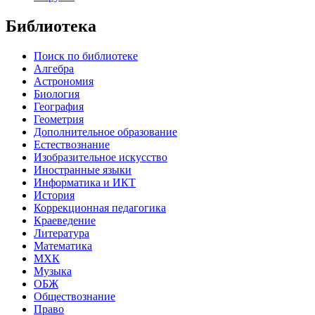
Библиотека
Поиск по библиотеке
Алгебра
Астрономия
Биология
География
Геометрия
Дополнительное образование
Естествознание
Изобразительное искусство
Иностранные языки
Информатика и ИКТ
История
Коррекционная педагогика
Краеведение
Литература
Математика
МХК
Музыка
ОБЖ
Обществознание
Право