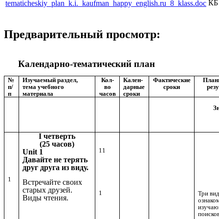
КБ
tematicheskiy_plan_k.i._kaufman_happy_english.ru_8_klass.doc
Предварительный просмотр:
Календарно-тематический план
№
Изучаемый раздел,
Кол-
Кален-
Фактические
План
п/
тема учебного
во
дарные
сроки
рез
п
материала
часов
сроки
З
I четверть
(25 часов)
11
Unit 1
Давайте не терять
друг друга из виду.
1
Встречайте своих
старых друзей.
1
Три вид
Виды чтения.
ознако
изучаю
поиско