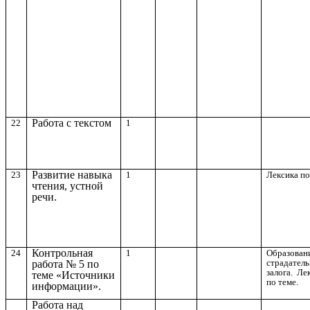
Работа с текстом
22
1
Развитие навыка
23
1
Лексика по
чтения, устной
речи.
Контрольная
24
1
Образован
страдател
работа № 5 по
залога. Ле
теме «Источники
по теме.
информации».
Работа над