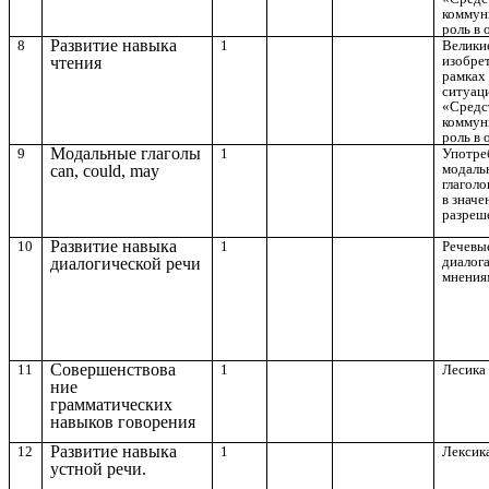
коммун
роль в 
Развитие навыка
8
1
Велики
изобре
чтения
рамках
ситуац
«Средс
коммун
роль в 
Модальные глаголы
9
1
Употре
модаль
can, could, may
глаголо
в значе
разреш
Развитие навыка
10
1
Речевы
диалог
диалогической речи
мнения
Совершенствова
11
1
Лесика 
ние
грамматических
навыков говорения
Развитие навыка
12
1
Лексика
устной речи.