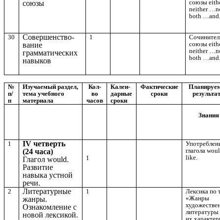
союзы eith
союзы
neither …no
both …and
Совершенство-
30
1
Сочинител
союзы eith
вание
neither …no
грамматических
both …and
навыков
№
Изучаемый раздел,
Кол-
Кален-
Фактические
Планируе
п/
тема учебного
во
дарные
сроки
результа
п
материала
часов
сроки
Знания
IV четверть
1
Употреблен
глагола wou
(24 часа)
like.
1
Глагол would.
Развитие
навыка устной
речи.
Литературные
2
1
Лексика по 
«Жанры
жанры.
художестве
Ознакомление с
литературы
новой лексикой.
их характе