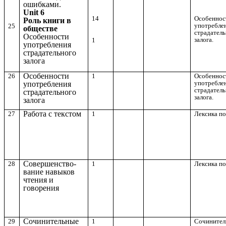
ошибками.
Unit 6
14
Особеннос
Роль книги в
употребле
25
обществе
страдател
Особенности
залога.
1
употребления
страдательного
залога
Особенности
26
1
Особеннос
употребле
употребления
страдател
страдательного
залога.
залога
Работа с текстом
27
1
Лексика по
Совершенство-
28
1
Лексика по
вание навыков
чтения и
говорения
Сочинительные
29
1
Сочинител