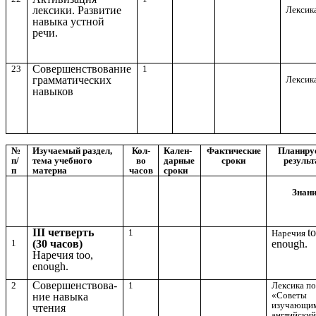
Лексика
лексики. Развитие
навыка устной
речи.
Совершенствование
23
1
Лексика
грамматических
навыков
№
Изучаемый раздел,
Кол-
Кален-
Фактические
Планиру
п/
тема учебного
во
дарные
сроки
резуль
п
материа
часов
сроки
Знан
III четверть
t
1
Наречия
1
(30 часов)
enough.
Наречия too,
enough.
Совершенствова-
2
1
Лексика по
«Советы
ние навыка
изучающи
чтения
английски