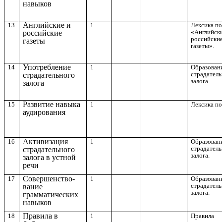
навыков
Английские и
13
1
Лексика по
«Английск
российские
российски
газеты
газеты».
Употребление
14
1
Образован
страдател
страдательного
залога.
залога
Развитие навыка
15
1
Лексика по
аудирования
Активизация
16
1
Образован
страдател
страдательного
залога.
залога в устной
речи
Совершенство-
17
1
Образован
страдател
вание
залога.
грамматических
навыков
Правила в
18
1
Правила