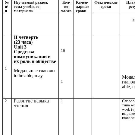
№
Изучаемый раздел,
Кол-
Кален-
Фактические
Пла
п/
тема учебного
во
дарные
сроки
рез
п
материала
часов
сроки
З
II четверть
(23 часа)
Unit 3
16
Средства
коммуникации и
их роль в обществе
1
Модальные глаголы
to be able, may
Мода
1
глагол
able, 
Развитие навыка
2
1
Словоо
типа wo
чтения
work (v
выраже
глаголо