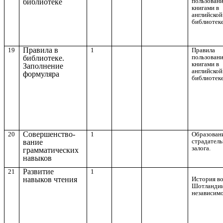
пользован
библиотеке
книгами в
английской
библиотеке
Правила в
19
1
Правила
пользован
библиотеке.
книгами в
Заполнение
английской
формуляра
библиотеке
Совершенство-
20
1
Образован
страдател
вание
залога.
грамматических
навыков
Развитие
21
1
История в
навыков чтения
Шотландии
независимо