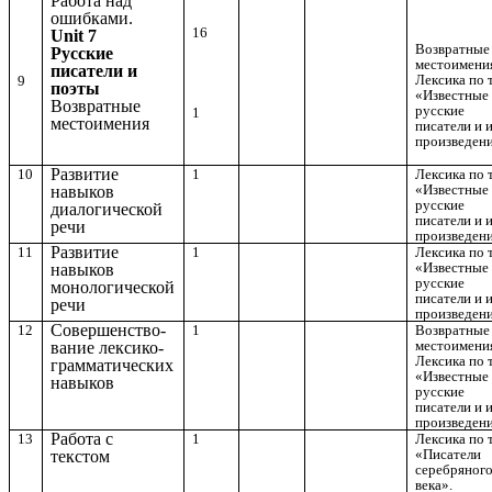
Работа над
ошибками.
16
Unit 7
Возвратные
Русские
местоимени
писатели и
Лексика по 
9
поэты
«Известные
Возвратные
русские
1
местоимения
писатели и 
произведени
Развитие
10
1
Лексика по 
«Известные
навыков
русские
диалогической
писатели и 
речи
произведени
Развитие
11
1
Лексика по 
«Известные
навыков
русские
монологической
писатели и 
речи
произведени
Совершенство-
12
1
Возвратные
местоимени
вание лексико-
Лексика по 
грамматических
«Известные
навыков
русские
писатели и 
произведени
Работа с
13
1
Лексика по 
«Писатели
текстом
серебряног
века».