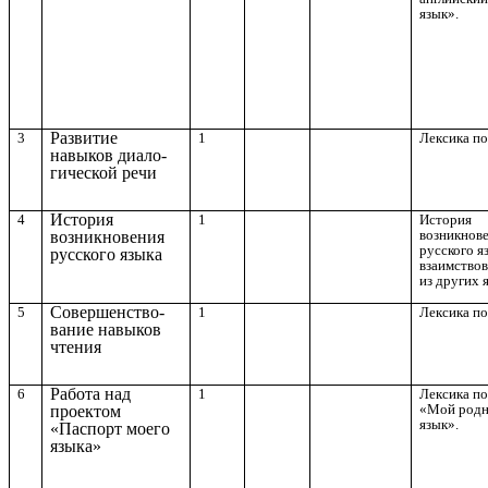
язык».
Развитие
3
1
Лексика по
навыков диало-
гической речи
История
4
1
История
возникнов
возникновения
русского я
русского языка
взаимство
из других 
Совершенство-
5
1
Лексика по
вание навыков
чтения
Работа над
6
1
Лексика по
«Мой род
проектом
язык».
«Паспорт моего
языка»