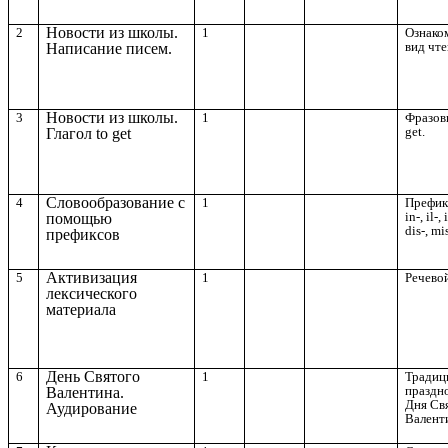
Новости из школы.
2
1
Ознако
вид чте
Написание писем.
Новости из школы.
3
1
Фразов
get.
Глагол to get
Словообразование с
4
1
Префик
in-, il-, 
помощью
dis-, mis
префиксов
Активизация
5
1
Речевой
лексического
материала
День Святого
6
1
Традиц
праздн
Валентина.
Дня Св
Аудирование
Валент