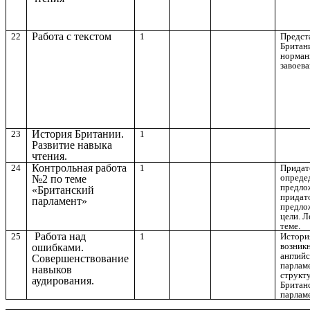
Работа с текстом
22
1
Предст
Британ
норман
завоева
История Британии.
23
1
Развитие навыка
чтения.
Контрольная работа
24
1
Придат
опреде
№2 по теме
предло
«Британский
придат
парламент»
предло
цели. Л
теме.
Работа над
25
1
Истори
возник
ошибками.
английс
Совершенствование
парлам
навыков
структ
аудирования.
Британ
парлам