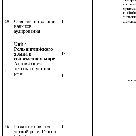
артикл
сущест
с обо
значен
Совершенствование
16
1
Лексика
навыков
аудирования
Unit 4
Роль английского
17
языка в
современном мире.
Активизация
лексики в устной
17
речи
1
Лексика
Развитие навыков
18
1
устной речи. Глагол