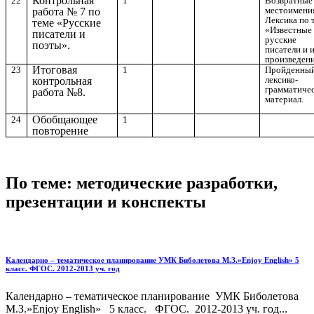
Контрольная
22
1
Возвратные
местоимени
работа № 7 по
Лексика по 
теме «Русские
«Известные
писатели и
русские
поэты».
писатели и 
произведени
Итоговая
23
1
Пройденны
лексико-
контрольная
грамматиче
работа №8.
материал.
Обобщающее
24
1
повторение
По теме: методические разработки,
презентации и конспекты
Календарно – тематическое планирование УМК Биболетова М.З.»Enjoy English» 5
класс. ФГОС. 2012-2013 уч. год
Календарно – тематическое планирование УМК Биболетова
М.З.»Enjoy English» 5 класс. ФГОС. 2012-2013 уч. год...