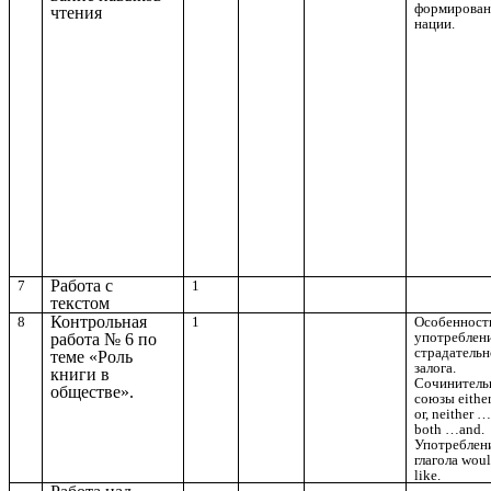
формирован
чтения
нации.
Работа с
7
1
текстом
Контрольная
8
1
Особенност
употреблен
работа № 6 по
страдательн
теме «Роль
залога.
книги в
Сочинитель
обществе».
союзы eith
or, neither …
both …and.
Употреблен
глагола wou
like.