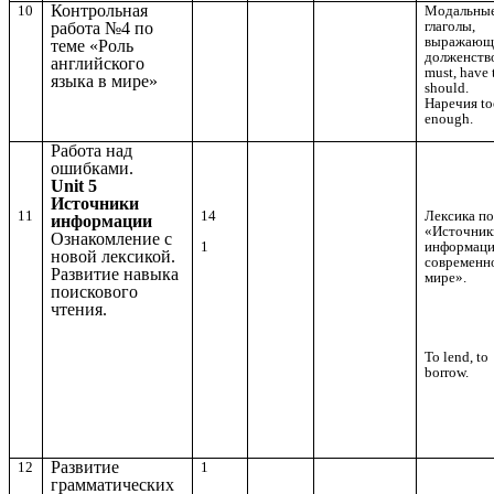
Контрольная
10
Модальны
глаголы,
работа №4 по
выражающ
теме «Роль
долженств
английского
must, have 
языка в мире»
should.
Наречия to
enough.
Работа над
ошибками.
Unit 5
Источники
11
14
Лексика по
информации
«Источник
Ознакомление с
информаци
1
новой лексикой.
современн
Развитие навыка
мире».
поискового
чтения.
To lend, to
borrow.
Развитие
12
1
грамматических