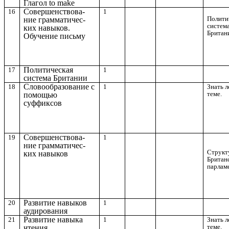
Глагол to make
Совершенствова-
16
1
Полити
ние грамматичес-
систем
ких навыков.
Британ
Обучение письму
Политическая
17
1
система Британии
Словообразование с
18
1
Знать л
теме.
помощью
суффиксов
Совершенствова-
19
1
ние грамматичес-
Структ
ких навыков
Британ
парлам
Развитие навыков
20
1
аудирования
Развитие навыка
21
1
Знать л
теме.
чтения