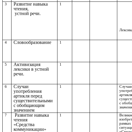
Развитие навыка
3
1
чтения,
устной речи.
Лексика
Словообразование
4
1
Активизация
5
1
лексики в устной
речи.
Случаи
6
1
Случаи
употре
употребления
артикл
артикля перед
сущест
существительными
с обо
с обобщающим
значен
значением
Развитие навыка
7
1
Велики
изобре
чтения
рамках
«Средства
ситуац
коммуникации»
«Средс