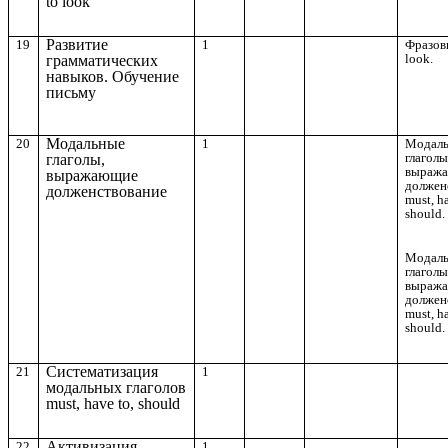
to look
Развитие
19
1
Фразов
look.
грамматических
навыков. Обучение
письму
Модальные
20
1
Модал
глаголы
глаголы,
выраж
выражающие
должен
долженствование
must, h
should.
Модал
глаголы
выраж
должен
must, h
should.
Систематизация
21
1
модальных глаголов
must, have to, should
Активизация
22
1