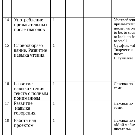
Употребление
14
1
Употреблен
прилагател
прилагательных
после глаго
после глаголов
to be, to sou
to look, to fe
to smell.
Словооборазо-
15
1
Суффикс –al
Творчество
вание. Развитие
поэта
навыка чтения.
Н.Гумилева.
Развитие
16
1
Лексика по
теме.
навыка чтения
текста с полным
пониманием
Развитие
17
1
Лексика по
теме.
навыка
говорения.
Работа над
18
1
Лексика по 
«Мой люби
проектом
писатель».