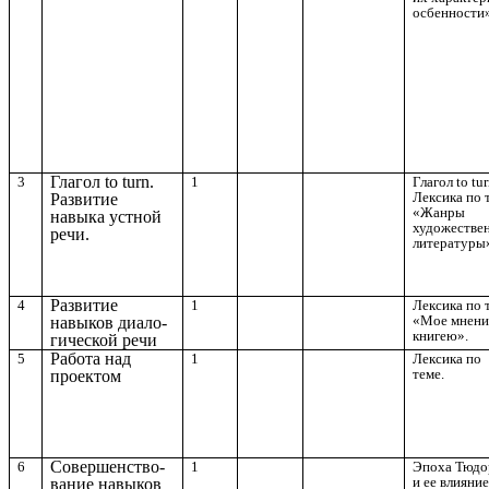
осбенности»
Глагол to turn.
3
1
Глагол to tur
Лексика по 
Развитие
«Жанры
навыка устной
художестве
речи.
литературы
Развитие
4
1
Лексика по 
«Мое мнени
навыков диало-
книгею».
гической речи
Работа над
5
1
Лексика по
теме.
проектом
Совершенство-
6
1
Эпоха Тюдо
и ее влияние
вание навыков