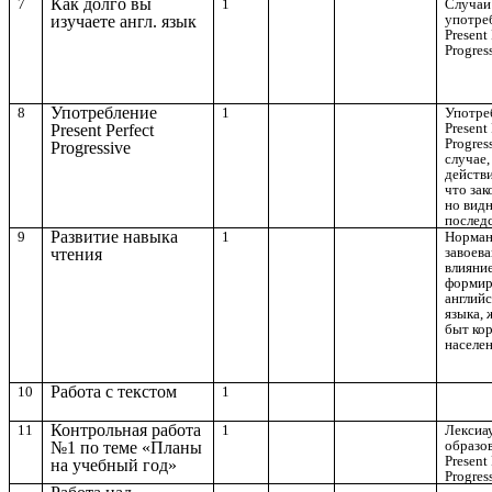
Как долго вы
7
1
Случаи
употре
изучаете англ. язык
Present 
Progres
Употребление
8
1
Употре
Present 
Present Perfect
Progres
Progressive
случае,
действи
что зак
но вид
последс
Развитие навыка
9
1
Норман
завоева
чтения
влияние
формир
английс
языка, 
быт ко
населен
Работа с текстом
10
1
Контрольная работа
11
1
Лексиау
образо
№1 по теме «Планы
Present 
на учебный год»
Progres