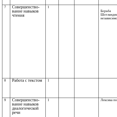
Совершенство-
7
1
Борьба
вание навыков
Шотландии
чтения
независимо
Работа с текстом
8
1
Совершенство-
9
1
Лексика по
вание навыков
диалогической
речи