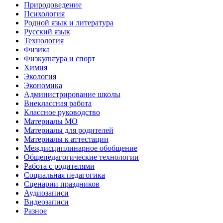
Природоведение
Психология
Родной язык и литература
Русский язык
Технология
Физика
Физкультура и спорт
Химия
Экология
Экономика
Администрирование школы
Внеклассная работа
Классное руководство
Материалы МО
Материалы для родителей
Материалы к аттестации
Междисциплинарное обобщение
Общепедагогические технологии
Работа с родителями
Социальная педагогика
Сценарии праздников
Аудиозаписи
Видеозаписи
Разное