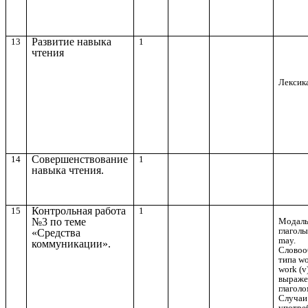
Развитие навыка
13
1
чтения
Лексика
Совершенствование
14
1
навыка чтения.
Контрольная работа
15
1
Модал
№3 по теме
глаголы
«Средства
may.
коммуникации».
Словоо
типа wo
work (v
выраже
глаголо
Случаи
употре