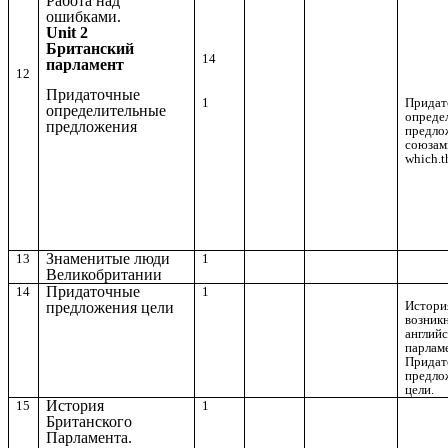
Работа над
ошибками.
Unit 2
Британский
14
парламент
12
Придаточные
1
Придат
определительные
опреде
предложения
предло
союзам
which.t
Знаменитые люди
13
1
Великобритании
Придаточные
14
1
Истори
предложения цели
возник
английс
парлам
Придат
предло
цели.
История
15
1
Британского
Парламента.