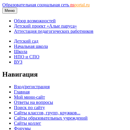
Образовательная социальная сеть
ns
portal.ru
Меню
Обзор возможностей
Детский проект «Алые паруса»
Аттестация педагогических работников
Детский сад
Начальная школа
Школа
НПО и СПО
ВУЗ
Навигация
Вход/регистрация
Главная
Мой мини-сайт
Ответы на вопросы
Поиск по сайту
Сайты классов, групп, кружков...
Сайты образовательных учреждений
Сайты коллег
Форумы