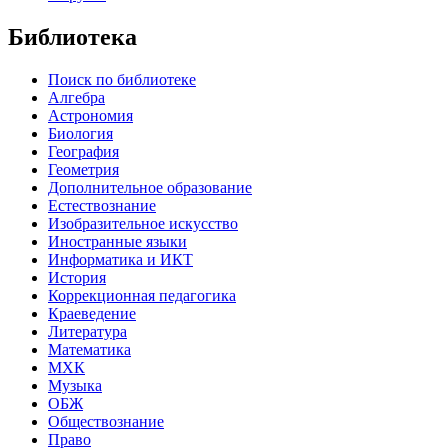
Библиотека
Поиск по библиотеке
Алгебра
Астрономия
Биология
География
Геометрия
Дополнительное образование
Естествознание
Изобразительное искусство
Иностранные языки
Информатика и ИКТ
История
Коррекционная педагогика
Краеведение
Литература
Математика
МХК
Музыка
ОБЖ
Обществознание
Право