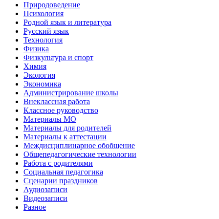
Природоведение
Психология
Родной язык и литература
Русский язык
Технология
Физика
Физкультура и спорт
Химия
Экология
Экономика
Администрирование школы
Внеклассная работа
Классное руководство
Материалы МО
Материалы для родителей
Материалы к аттестации
Междисциплинарное обобщение
Общепедагогические технологии
Работа с родителями
Социальная педагогика
Сценарии праздников
Аудиозаписи
Видеозаписи
Разное