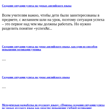
Создание ситуации успеха на уроках английского языка
Всем учителям важно, чтобы дети были заинтересованы в
предмете, с желанием шли на урок, поэтому ситуация успеха
– это первое над чем мы должны работать. Но нужно
разделить понятие «успех&r...
Создание ситуации успеха на уроке английского языка, как один из способов
повышения мотивации ученика
....
Создание ситуации успеха на уроке английского языка
....
Методическая разработка по русскому языку: «Приемы создания ситуации успеха
на уроках русского языка как средство повышения учебной мотивации»