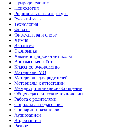
Природоведение
Психология
Родной язык и литература
Русский язык
Технология
Физика
Физкультура и спорт
Химия
Экология
Экономика
Администрирование школы
Внеклассная работа
Классное руководство
Материалы МО
Материалы для родителей
Материалы к аттестации
Междисциплинарное обобщение
Общепедагогические технологии
Работа с родителями
Социальная педагогика
Сценарии праздников
Аудиозаписи
Видеозаписи
Разное