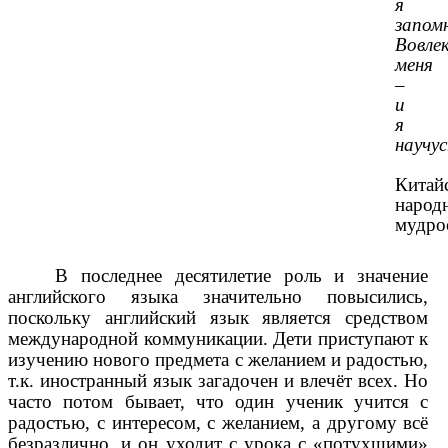
я
запом
Вовле
меня
–
и
я
научус
Китай
народ
мудро
В последнее десятилетие роль и значение
английского языка значительно повысились,
поскольку английский язык является средством
международной коммуникации. Дети приступают к
изучению нового предмета с желанием и радостью,
т.к. иностранный язык загадочен и влечёт всех. Но
часто потом бывает, что один ученик учится с
радостью, с интересом, с желанием, а другому всё
безразлично, и он уходит с урока с «потухшими»