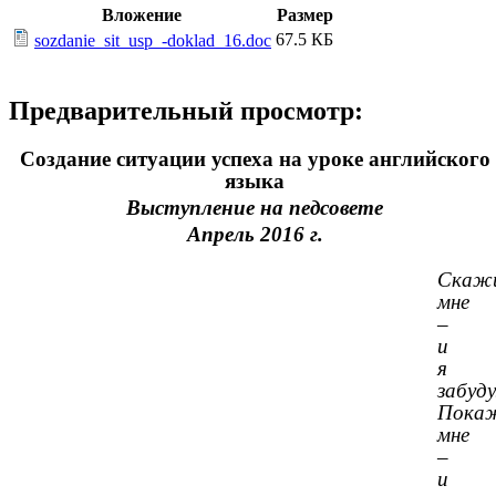
Вложение
Размер
67.5 КБ
sozdanie_sit_usp_-doklad_16.doc
Предварительный просмотр:
Создание ситуации успеха на уроке английского
языка
Выступление на педсовете
Апрель 2016 г.
Скаж
мне
–
и
я
забуду
Пока
мне
–
и