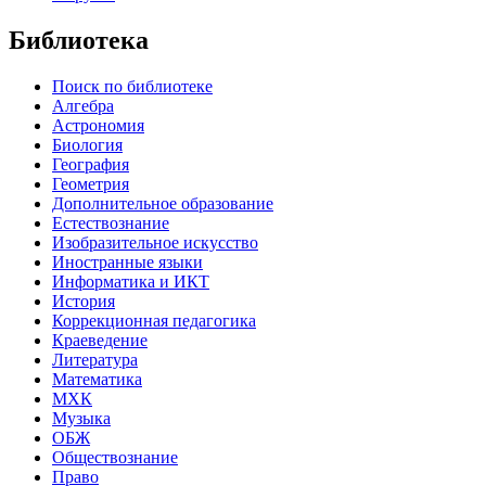
Библиотека
Поиск по библиотеке
Алгебра
Астрономия
Биология
География
Геометрия
Дополнительное образование
Естествознание
Изобразительное искусство
Иностранные языки
Информатика и ИКТ
История
Коррекционная педагогика
Краеведение
Литература
Математика
МХК
Музыка
ОБЖ
Обществознание
Право