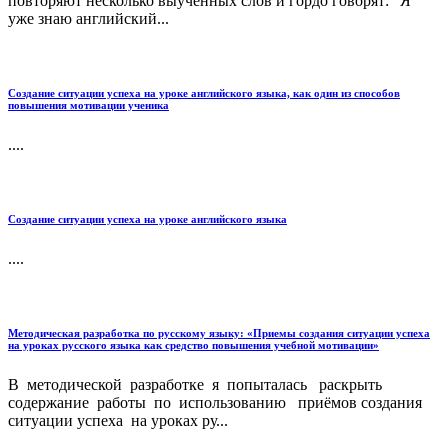
повторяют несколько выученных слов и гордо говорят: "Я
уже знаю английский...
Создание ситуации успеха на уроке английского языка, как один из способов
повышения мотивации ученика
....
Создание ситуации успеха на уроке английского языка
....
Методическая разработка по русскому языку: «Приемы создания ситуации успеха
на уроках русского языка как средство повышения учебной мотивации»
В методической разработке я попыталась раскрыть
содержание работы по использованию приёмов создания
ситуации успеха на уроках ру...