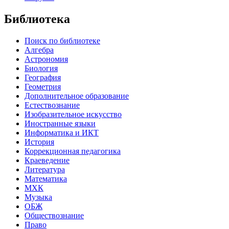
Библиотека
Поиск по библиотеке
Алгебра
Астрономия
Биология
География
Геометрия
Дополнительное образование
Естествознание
Изобразительное искусство
Иностранные языки
Информатика и ИКТ
История
Коррекционная педагогика
Краеведение
Литература
Математика
МХК
Музыка
ОБЖ
Обществознание
Право