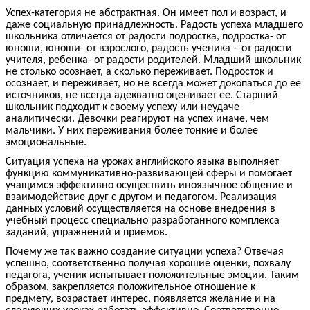
Успех-категория не абстрактная. Он имеет пол и возраст, и
даже социальную принадлежность. Радость успеха младшего
школьника отличается от радости подростка, подростка- от
юноши, юноши- от взрослого, радость ученика – от радости
учителя, ребенка- от радости родителей. Младший школьник
не столько осознает, а сколько переживает. Подросток и
осознает, и переживает, но не всегда может докопаться до ее
источников, не всегда адекватно оценивает ее. Старший
школьник подходит к своему успеху или неудаче
аналитически. Девочки реагируют на успех иначе, чем
мальчики. У них переживания более тонкие и более
эмоциональные.
Ситуация успеха на уроках английского языка выполняет
функцию коммуникативно-развивающей сферы и помогает
учащимся эффективно осуществить иноязычное общение и
взаимодействие друг с другом и педагогом. Реализация
данных условий осуществляется на основе внедрения в
учебный процесс специально разработанного комплекса
заданий, упражнений и приемов.
Почему же так важно создание ситуации успеха? Отвечая
успешно, соответственно получая хорошие оценки, похвалу
педагога, ученик испытывает положительные эмоции. Таким
образом, закрепляется положительное отношение к
предмету, возрастает интерес, появляется желание и на