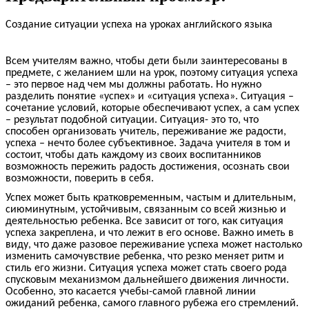
Создание ситуации успеха на уроках английского языка
Всем учителям важно, чтобы дети были заинтересованы в
предмете, с желанием шли на урок, поэтому ситуация успеха
– это первое над чем мы должны работать. Но нужно
разделить понятие «успех» и «ситуация успеха». Ситуация –
сочетание условий, которые обеспечивают успех, а сам успех
– результат подобной ситуации. Ситуация- это то, что
способен организовать учитель, переживание же радости,
успеха – нечто более субъективное. Задача учителя в том и
состоит, чтобы дать каждому из своих воспитанников
возможность пережить радость достижения, осознать свои
возможности, поверить в себя.
Успех может быть кратковременным, частым и длительным,
сиюминутным, устойчивым, связанным со всей жизнью и
деятельностью ребенка. Все зависит от того, как ситуация
успеха закреплена, и что лежит в его основе. Важно иметь в
виду, что даже разовое переживание успеха может настолько
изменить самочувствие ребенка, что резко меняет ритм и
стиль его жизни. Ситуация успеха может стать своего рода
спусковым механизмом дальнейшего движения личности.
Особенно, это касается учебы-самой главной линии
ожиданий ребенка, самого главного рубежа его стремлений.