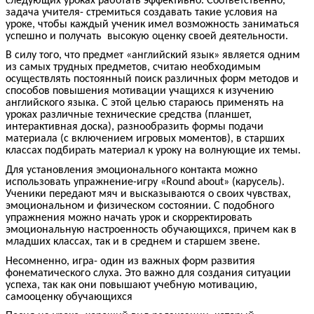
следующих уроках работать эффективно. Соответственно,
задача учителя- стремиться создавать такие условия на
уроке, чтобы каждый ученик имел возможность заниматься
успешно и получать высокую оценку своей деятельности.
В силу того, что предмет «английский язык» является одним
из самых трудных предметов, считаю необходимым
осуществлять постоянный поиск различных форм методов и
способов повышения мотивации учащихся к изучению
английского языка. С этой целью стараюсь применять на
уроках различные технические средства (планшет,
интерактивная доска), разнообразить формы подачи
материала (с включением игровых моментов), в старших
классах подбирать материал к уроку на волнующие их темы.
Для установления эмоционального контакта можно
использовать упражнение-игру «Round about» (карусель).
Ученики передают мяч и высказываются о своих чувствах,
эмоциональном и физическом состоянии. С подобного
упражнения можно начать урок и скорректировать
эмоциональную настроенность обучающихся, причем как в
младших классах, так и в среднем и старшем звене.
Несомненно, игра- один из важных форм развития
фонематического слуха. Это важно для создания ситуации
успеха, так как они повышают учебную мотивацию,
самооценку обучающихся