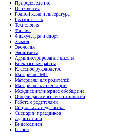
Природоведение
Психология
Родной язык и литература
Русский язык
Технология
Физика
Физкультура и спорт
Химия
Экология
Экономика
Администрирование школы
Внеклассная работа
Классное руководство
Материалы МО
Материалы для родителей
Материалы к аттестации
Междисциплинарное обобщение
Общепедагогические технологии
Работа с родителями
Социальная педагогика
Сценарии праздников
Аудиозаписи
Видеозаписи
Разное