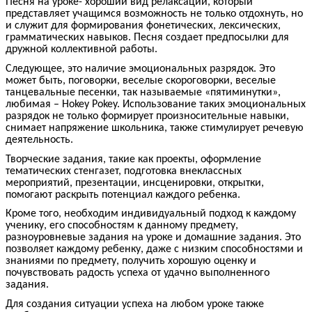
Песня на уроке- хороший вид релаксации, который
представляет учащимся возможность не только отдохнуть, но
и служит для формирования фонетических, лексических,
грамматических навыков. Песня создает предпосылки для
дружной коллективной работы.
Следующее, это наличие эмоциональных разрядок. Это
может быть, поговорки, веселые скороговорки, веселые
танцевальные песенки, так называемые «пятиминутки»,
любимая – Hokey Pokey. Использование таких эмоциональных
разрядок не только формирует произносительные навыки,
снимает напряжение школьника, также стимулирует речевую
деятельность.
Творческие задания, такие как проекты, оформление
тематических стенгазет, подготовка внеклассных
мероприятий, презентации, инсценировки, открытки,
помогают раскрыть потенциал каждого ребенка.
Кроме того, необходим индивидуальный подход к каждому
ученику, его способностям к данному предмету,
разноуровневые задания на уроке и домашние задания. Это
позволяет каждому ребенку, даже с низким способностями и
знаниями по предмету, получить хорошую оценку и
почувствовать радость успеха от удачно выполненного
задания.
Для создания ситуации успеха на любом уроке также