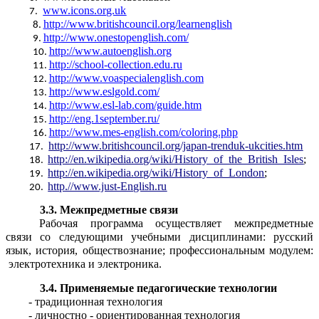
www.icons.org.uk
http://www.britishcouncil.org/learnenglish
http://www.onestopenglish.com/
http://www.autoenglish.org
http://school-collection.edu.ru
http://www.voaspecialenglish.com
http://www.eslgold.com/
http://www.esl-lab.com/guide.htm
http://eng.1september.ru/
http://www.mes-english.com/coloring.php
http://www.britishcouncil.org/japan-trenduk-ukcities.htm
http://en.wikipedia.org/wiki/History_of_the_British_Isles
;
http://en.wikipedia.org/wiki/History_of_London
;
http.//www.just-English.ru
3.3. Межпредметные связи
Рабочая программа осуществляет межпредметные
связи со следующими учебными дисциплинами: русский
язык, история, обществознание; профессиональным модулем:
электротехника и электроника.
3.4. Применяемые педагогические технологии
- традиционная технология
- личностно - ориентированная технология