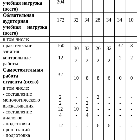
204
учебная нагрузка
(всего)
Обязательная
172
32
34
28
34
34
10
аудиторная
учебная нагрузка
(всего)
в том числе:
практические
160
32
8
30
32
26
32
занятия
контрольные
12
2
2
2
2
2
2
работы
Самостоятельная
32
работа
10
8
8
6
0
0
студента
(всего)
в том числе:
- составление
2
-
-
2
-
-
-
монологического
2
-
2
-
-
-
-
высказывания
12
10
2
-
-
-
-
- составление
4
-
4
-
-
-
-
диалогов
- подготовка
12
-
-
6
6
-
-
презентаций
- подготовка