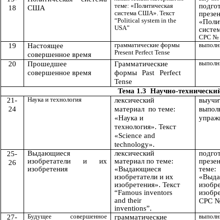
теме: «Политическая
подго
18
США
система США». Текст
презе
“Political system in the
«
Поли
USA”
систе
СРС № 
грамматические формы
выполн
19
Настоящее
Present Perfect Tense
совершенное время
выполн
20
Прошедшее
Грамматические
совершенное время
формы Past Perfect
Tense
Тема 1.3 Научно-технически
Наука и технология
21-
лексический
выуч
24
материал по теме:
выпол
«Наука и
упраж
технология». Текст
«Science and
technology».
Выдающиеся
лексический
подго
25-
изобретатели и их
материал по теме:
презе
26
изобретения
«Выдающиеся
теме:
изобретатели и их
«Выд
изобретения». Текст
изобре
“Famous inventors
изобр
and their
СРС 
inventions”.
Будущее совершенное
выполн
27-
грамматические