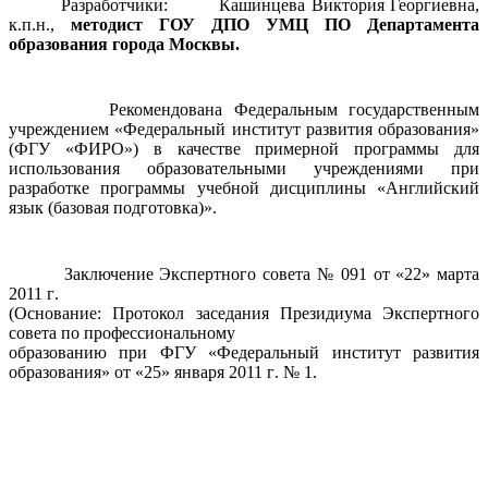
Разработчики
:
Кашинцева Виктория Георгиевна
,
к
.
п
.
н
.,
методист ГОУ ДПО УМЦ ПО Департамента
образования города Москвы.
Рекомендована Федеральным государственным
учреждением
«
Федеральный институт развития образования
»
(
ФГУ
«
ФИРО
»)
в качестве примерной программы для
использования образовательными учреждениями при
разработке программы учебной дисциплины
«
Английский
язык
(
базовая подготовка
)».
Заключение Экспертного совета №
091
от
«22»
марта
2011
г
.
(
Основание
:
Протокол заседания Президиума Экспертного
совета по профессиональному
образованию при ФГУ
«
Федеральный институт развития
образования
»
от
«25»
января
2011
г
.
№
1.