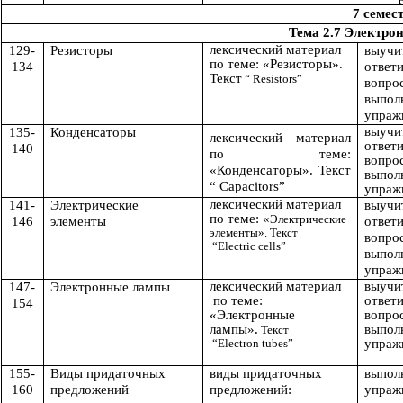
7 семес
Тема 2.7 Электр
лексический материал
129-
Резисторы
выуч
по теме: «
Резисторы».
134
отв
Текст
“ Resistors”
вопро
выпол
упраж
выучит
135-
Конденсаторы
лексический материал
ответи
140
по теме:
вопро
«Конденсаторы». Текст
выпол
“ Capacitors”
упраж
лексический материал
141-
Электрические
выучит
по теме: «
Электрические
146
элементы
ответи
элементы». Текст
вопро
“Electric cells”
выпол
упраж
лексический материал
выучит
147-
Электронные лампы
по теме:
ответи
154
«
Электронные
вопро
лампы
».
выпол
Текст
“Electron tubes”
упраж
155-
Виды придаточных
виды придаточных
выпол
160
предложений
предложений:
упраж