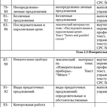
СРС №
неопределенно-личные
79-
Неопределенно-
выпол
предложения
80
личные предложения
упраж
Безличные
81-
Безличные
выпол
предложения
82
предложения
упраж
лексический материал по
выуч
83-
Последовательная и
теме: «Последовательная и
перев
86
параллельная цепи
параллельная цепи».
профе
Текст “Series and parallel
текст
circuit ”
упра
тексту
СРС №
Тема 2.3 Измеритель
Измерительные приборы
лексический материал
выуч
87-
по теме:
перев
90
«Измерительные
профе
приборы». Текст
текст
“Meters ”
упра
тексту
СРС №
91-
Виды придаточных
виды придаточных
выпол
92
предложений
предложений:
упраж
определительные и
обстоятельственные
93-
Контрольная работа