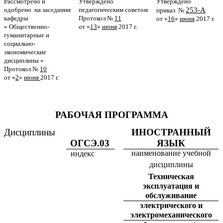
Рассмотрено и
Утверждено
Утверждено
одобрено на заседании
педагогическим советом
253-А
приказ №
кафедры
Протокол №
11
от «
16
»
июня
2017 г.
« Общественно-
от «
13
»
июня
2017 г.
гуманитарные и
социально-
экономические
дисциплины »
Протокол №
10
от «
2
»
июня
2017 г.
РАБОЧАЯ ПРОГРАММА
Дисциплины
ИНОСТРАННЫЙ
ОГСЭ.03
ЯЗЫК
наименование учебной
индекс
дисциплины
Техническая
эксплуатация и
обслуживание
электрического и
электромеханического