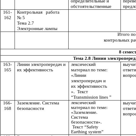
определительные и
перев
обстоятельственные
предл
161-
Контрольная работа
162
№ 5
Тема 2.7
Электронные лампы
Итого по
контрольных раб
8 семес
Тема 2.8 Линии электроперед
163-
Линии электропередач и
лексический
выуч
165
их эффективность
материал по теме:
отв
«Линии
вопро
электропередач и
их эффективность
». Текст
“Transmission lines ”
лексический
166-
Заземление. Система
выуч
материал по теме:
168
безопасности
отв
«Заземление.
вопро
Система
безопасности».
Текст “Safety
Earthing system”