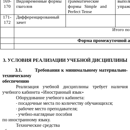
169-
Видовременные формы
грамматические
выпол
170
глаголов
формы Simple and
упраж
Perfect Tense
171-
Дифференцированный
172
зачет
Итого по
диффе
Форма промежуточной ат
3. УСЛОВИЯ РЕАЛИЗАЦИИ УЧЕБНОЙ ДИСЦИПЛИНЫ
3.1. Требования к минимальному материально-
техническому
обеспечению
Реализация учебной дисциплины требует наличия
учебного кабинета «Иностранный язык»
Оборудование учебного кабинета:
посадочные места по количеству обучающихся;
рабочее место преподавателя;
учебно-наглядные пособия
по иностранному языку.
Технические средства