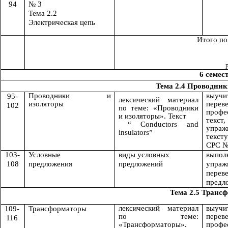
94
№ 3
Тема 2.2
Электрическая цепь
Итого по
к
6 семес
Тема 2.4 Проводник
Проводники и
выуч
95-
лексический материал
изоляторы
перев
102
по теме: «Проводники
профе
и изоляторы». Текст
текст
“ Conductors and
упра
insulators”
тексту
СРС №
103-
Условные
виды условных
выпол
108
предложения
предложений
упраж
перев
предл
Тема 2.5 Транс
лексический материал
выуч
109-
Трансформаторы
по теме:
перев
116
«
Трансформаторы
».
профе