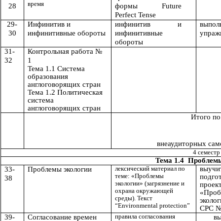
время
28
формы Future
Perfect Tense
29-
Инфинитив и
инфинитив и
выпол
30
инфинитивные обороты
инфинитивные
упраж
обороты
31-
Контрольная работа №
32
1
Тема 1.1 Система
образования
англоговорящих стран
Тема 1.2 Политическая
система
англоговорящих стран
Итого по
к
внеаудиторных сам
4 семестр
Тема 1.4 Проблем
лексический материал по
выучит
33-
Проблемы экологии
теме: «Проблемы
подго
38
экологии» (загрязнение и
проект
охрана окружающей
«Проб
среды). Текст
эколо
“Environmental protection”
СРС №
правила согласования
39-
Согласование времен
в