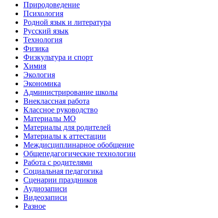
Природоведение
Психология
Родной язык и литература
Русский язык
Технология
Физика
Физкультура и спорт
Химия
Экология
Экономика
Администрирование школы
Внеклассная работа
Классное руководство
Материалы МО
Материалы для родителей
Материалы к аттестации
Междисциплинарное обобщение
Общепедагогические технологии
Работа с родителями
Социальная педагогика
Сценарии праздников
Аудиозаписи
Видеозаписи
Разное