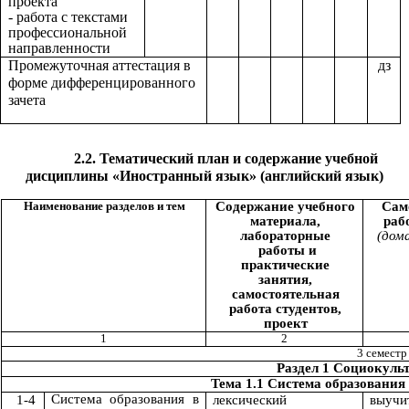
проекта
- работа с текстами
профессиональной
направленности
Промежуточная аттестация в
дз
форме дифференцированного
зачета
2.2. Тематический план и содержание учебной
дисциплины «Иностранный язык» (английский язык)
Наименование разделов и тем
Содержание учебного
Сам
материала,
раб
лабораторные
(дом
работы и
практические
занятия,
самостоятельная
работа студентов,
проект
1
2
3 семестр
Раздел 1 Социокуль
Тема 1.1 Система образования
Система образования в
1-4
лексический
выучит