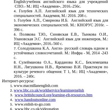
English:учебник английского языка для учреждений
СПО.- М.: ИЦ «Академия», 2016.-256с.
Голубев А.П. Английский язык для технических
специальностей. Академия, М.: 2016. 208 с.
Голубев А.П., Смирнова И.Б. Английский язык для
экономических специальностей. М.: КНОРУС 2016г. –
396 с.
Полякова Т.Ю., Синявская Е.В., Тынкова О.И.,
Улановская Э.С Английский язык для инженеров, М.:
ИЦ «Академия», 2016.-560 с.
Солодушкина К.А. Англо- русский словарь идиом и
устойчивых словосочетаний. М.: Инфра - М, 2014 -243
с.
Сулейманова О.А., Карданова К.С., Беклемешева
Н.Н., Лягушкина Н.В., Яременко В.И. Практикум по
культуре речевого общения: Т 1, М.: ИЦ «Академия»,
2016. – 240с.
Интернет-ресурсы:
www.macmillanenglish.com
www.bbc.co.uk/worldservice/learningenglish
www.britishcouncil.org/learning-elt-resources.htm
www.handoutsonline.com
www.enlish-to-go.com
www.bbc.co.uk/videonation