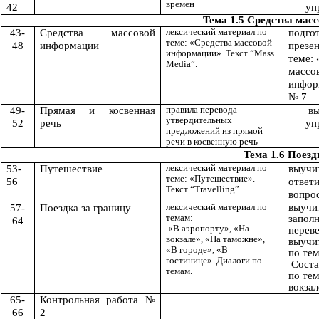
времен
42
уп
Тема 1.5 Средства ма
лексический материал по
43-
Средства массовой
подго
теме: «Средства массовой
48
информации
презе
информации». Текст “Mass
теме:
Media”.
массо
инфор
№ 7
правила перевода
49-
Прямая и косвенная
в
утвердительных
52
речь
уп
предложений из прямой
речи в косвенную речь
Тема 1.6 Поезд
лексический материал по
53-
Путешествие
выуч
теме: «Путешествие».
56
отв
Текст “Travelling”
вопро
лексический материал по
выучит
57-
Поездка за границу
темам:
заполн
64
«В аэропорту», «На
переве
вокзале», «На таможне»,
выучи
«В городе», «В
по тем
гостинице». Диалоги по
Соста
темам.
по тем
вокза
65-
Контрольная работа №
66
2