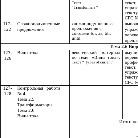
Текст
текст
“Transformers ”
упра
тексту
СРС №
сложноподчиненные
117-
Сложноподчиненные
выпол
предложения с
122
предложения
упраж
союзами for, as, till,
перев
until
предл
Тема 2.6 Вид
лексический материал
выуч
123-
Виды тока
по теме: «
Виды тока
».
перев
126
Текст “ Types of current”
профе
текст
упра
тексту
СРС №
127-
Контрольная работа
128
№ 4
Тема 2.5
Трансформаторы
Тема 2.6
Виды тока
Итого по
к
внеаудиторных