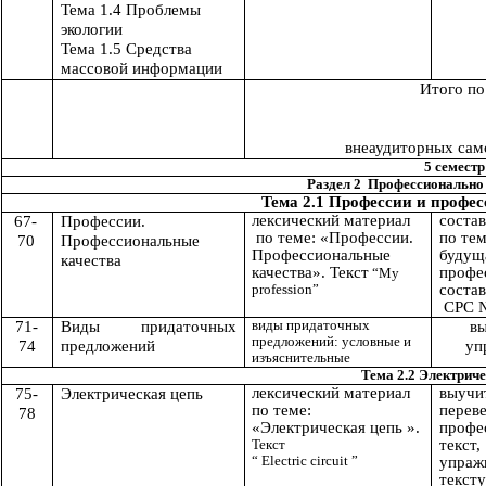
Тема 1.4 Проблемы
экологии
Тема 1.5 Средства
массовой информации
Итого по
к
внеаудиторных сам
5 семестр
Раздел 2 Профессионально
Тема 2.1
Профессии и профес
лексический материал
состав
67-
Профессии.
по теме: «Профессии.
по те
70
Профессиональные
Профессиональные
будущ
качества
качества».
Текст
профе
“My
profession”
соста
СРС 
виды придаточных
71-
Виды придаточных
в
предложений: условные и
74
предложений
уп
изъяснительные
Тема 2.2 Электриче
лексический материал
выуч
75-
Электрическая цепь
по теме:
перев
78
«
Электрическая цепь
».
профе
Текст
текст
“ Electric circuit ”
упра
тексту