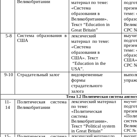
Великобритании
материал по теме:
подго
«Система
презе
образования в
теме:
Великобритании».
образо
Текст “Education in
Велик
Great Britain”
СРС №
Система образования в
выучит
5-8
лексический
США
подго
материал по теме:
презе
«Система
теме:
образования в
образо
США». Текст
США
“Education in the
СРС №
USA”.
9-10
Страдательный залог
видовременные
выпол
формы
упраж
страдательного
залога
Тема 1.2 Политическая система англо
лексический материал
выучить
11-
Политическая система
подго
по теме:
14
Великобритании
презе
«Политическая
«
Поли
система
систе
Великобритании».
Велик
Текст “Political system
СРС № 
in Great Britain”
лексический материал по
выучит 
15-
Политическая система