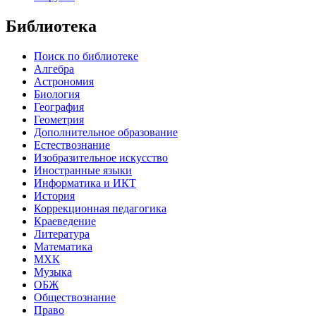
Библиотека
Поиск по библиотеке
Алгебра
Астрономия
Биология
География
Геометрия
Дополнительное образование
Естествознание
Изобразительное искусство
Иностранные языки
Информатика и ИКТ
История
Коррекционная педагогика
Краеведение
Литература
Математика
МХК
Музыка
ОБЖ
Обществознание
Право