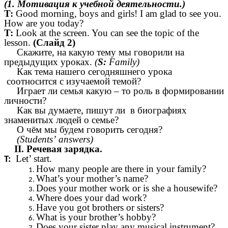
(1. Мотивация к учебной деятельности.)
T:
Good morning, boys and girls! I am glad to see you.
How are you today?
T:
Look at the screen. You can see the topic of the
lesson.
(Слайд 2)
Скажите, на какую тему мы говорили на
предыдущих уроках.
(
S:
Family)
Как тема нашего сегодняшнего урока
соотносится с изучаемой темой?
Играет ли семья какую – то роль в формировании
личности?
Как вы думаете, пишут ли в биографиях
знаменитых людей о семье?
О чём мы будем говорить сегодня?
(Students’ answers)
II. Речевая зарядка.
Let’ start.
T:
How many people are there in your family?
What’s your mother’s name?
Does your mother work or is she a housewife?
Where does your dad work?
Have you got brothers or sisters?
What is your brother’s hobby?
Does your sister play any musical instrument?