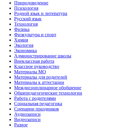
Природоведение
Психология
Родной язык и литература
Русский язык
Технология
Физика
Физкультура и спорт
Химия
Экология
Экономика
Администрирование школы
Внеклассная работа
Классное руководство
Материалы МО
Материалы для родителей
Материалы к аттестации
Междисциплинарное обобщение
Общепедагогические технологии
Работа с родителями
Социальная педагогика
Сценарии праздников
Аудиозаписи
Видеозаписи
Разное