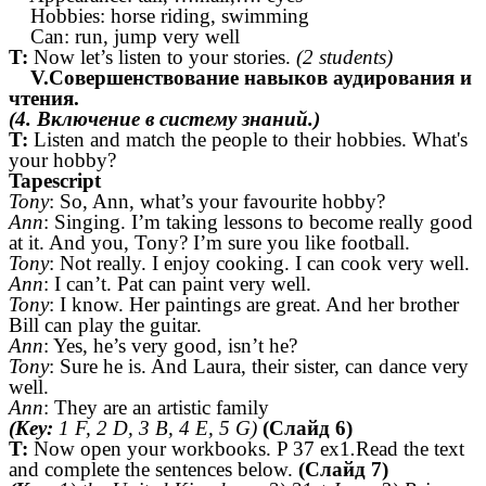
Hobbies: horse riding, swimming
Can: run, jump very well
T:
Now let’s listen to your stories.
(2 students)
V.Совершенствование навыков аудирования и
чтения.
(4. Включение в систему знаний.)
T:
Listen and match the people to their hobbies. What's
your hobby?
Tapescript
Tony
: So, Ann, what’s your favourite hobby?
Ann
: Singing. I’m taking lessons to become really good
at it. And you, Tony? I’m sure you like football.
Tony
: Not really. I enjoy cooking. I can cook very well.
Ann
: I can’t. Pat can paint very well.
Tony
: I know. Her paintings are great. And her brother
Bill can play the guitar.
Ann
: Yes, he’s very good, isn’t he?
Tony
: Sure he is. And Laura, their sister, can dance very
well.
Ann
: They are an artistic family
(Key:
1 F, 2 D, 3 B, 4 E, 5 G)
(Слайд 6)
T:
Now open your workbooks. P 37 ex1
.
Read the text
and complete
the sentences below.
(Слайд 7)