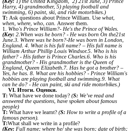
(Key:
1) the United Kingdom, 2) 21st June, 3) Prince
Harry, 4) grandmother, 5) playing football and
swimming, 6) paint, ski, and ride motorbikes.)
T:
Ask questions about Prince William. Use
what,
when, where, who, can.
Answer them.
1.
Who's Prince William?- He's the Prince of Wales.
(Key:
2.When was he born? - He was born On the21st
June.3. Where was he born?-He was born in London,
England. 4. What is his full name? – His full name is
William Arthur Phillip Louis Windsor.5. Who is his
father? - His father is Prince Charles.6. Who is his
grandmother? - His grandmother is the Queen of
England, Queen Elizabeth.7. Has he got a brother? –
Yes, he has. 8. What are his hobbies? - Prince William's
hobbies are playing football and swimming.9. What
can he do? - He can paint, ski and ride motorbikes.)
VI. Итоги. Оценки.
T:
What have we done today?
(
S:
We’ve read and
answered the questions, have spoken about famous
people
)
T:
What have we learnt?
(
S:
How to write a profile of a
famous person).
T:
What shall we write in
a profile
?
(Key:
Full name; where he/ she was born; date of birth;