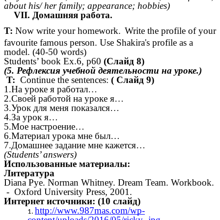
about his/ her family; appearance; hobbies)
VII. Домашняя работа.
T:
Now write your homework.
Write the profile of your
favourite famous person. Use Shakira's profile as a
model. (40-50 words)
Students’ book Ex.6, p60
(Слайд 8)
(5. Рефлексия учебной деятельности на уроке.)
T:
Continue the sentences:
( Слайд 9)
1.На уроке я работал…
2.Своей работой на уроке я…
3.Урок для меня показался…
4.За урок я…
5.Мое настроение…
6.Материал урока мне был…
7.Домашнее задание мне кажется…
(Students’ answers)
Использованные материалы:
Литература
Diana Pye. Norman Whitney. Dream Team. Workbook.
- Oxford University Press, 2001.
Интернет источники:
(10 слайд)
http://www.987mas.com/wp-
content/uploads/2016/05/ricky-.jpg