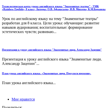
Технологическая карта урока английского языка "Знаменитые театры" , УМК
«Rainbow English», 8 класс, Авторы: О.В. Афанасьева, И.В. Михеева, К.М.Баранова
Урок по английскому языку на тему "Знаменитые театры"
разработан для 8 класса. Цели урока: обучающие: развитие
навыков аудирования; воспитательные: формирование
эстетических чувств; развиваю...
Презентация к уроку английского языка "Знаменитые люди. Александр Зацепин"
Презентация к уроку английского языка "Знаменитые люди.
Александр Зацепин"...
План урока английского языка. «Знаменитые люди. Предлоги времени».
План урока английского языка...
Мне нравится
Поделиться: