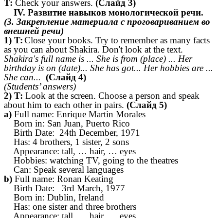
T:
Check your answers.
(Слайд 3)
IV. Развитие навыков монологической речи.
(3. Закрепление материала с проговариванием во
внешней речи)
1) T:
Close your books. Try to remember as many facts
as you can about Shakira. Don't look at the text.
Shakira's full name is ... She is from (place) ... Her
birthday is on (date)... She has got... Her hobbies are ...
She can...
(Слайд 4)
(Students’ answers)
2)
T:
Look at the screen. Choose
a person and speak
about him to each other in pairs.
(Слайд 5)
a)
Full name: Enrique Martin Morales
Born in: San Juan, Puerto Rico
Birth Date: 24th December, 1971
Has: 4 brothers, 1 sister, 2 sons
Appearance: tall, … hair, … eyes
Hobbies: watching TV, going to the theatres
Can: Speak several languages
b)
Full name: Ronan Keating
Birth Date: 3rd March, 1977
Born in:
Dublin
, Ireland
Has: one sister and three brothers
Appearance: tall, ….hair,…. eyes