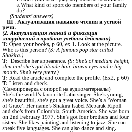
What kind of sport do members of your family
do?
(Students’ answers)
III . Актуализация навыков чтения и устной
речи.
(2. Актуализация знаний и фиксация
затруднений в пробном учебном действии)
T:
Open your books, p 60, ex 1. Look at the picture.
Who is this person?
(S: A famous pop star called
Shakira.)
T:
Describe her appearance.
(S:
She’s of medium height,
slim and she’s got blonde hair, brown eyes and a big
mouth. She’s very pretty.
)
T:
Read the article and complete the profile. (Ex2, p 60)
T:
Listen and check.
(Самопроверка с опорой на аудиоматериалы
)
She’s the world’s favourite Latin singer. She’s young,
she’s beautiful, she’s got a great voice. She’s a ‘Woman
of Grace’. Her name’s Shakira Isabel Mebarak Ripoll
and she’s from Colombia, South America. She was born
on 2nd February 1977. She’s got four brothers and four
sisters. She likes painting and listening to jazz. She can
speak five languages. She can also dance and sing.