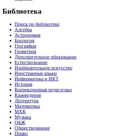
Библиотека
Поиск по библиотеке
Алгебра
Астрономия
Биология
География
Геометрия
Дополнительное образование
Естествознание
Изобразительное искусство
Иностранные языки
Информатика и ИКТ
История
Коррекционная педагогика
Краеведение
Литература
Математика
МХК
Музыка
ОБЖ
Обществознание
Право