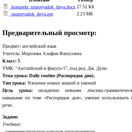
27.52 КБ
_konspekt_rasporyadok_dnya.docx
2.23 МБ
_rasporyadok_dnya.ppt
Предварительный просмотр:
Предмет: английский язык
Учитель: Морозова Альфия Фанусовна
Класс: 5
УМК: “Английский в фокусе-5”, под ред. Дж. Дули.
Тема урока: Daily routine (Распорядок дня).
Тип урока:
Усвоение новых знаний и умений
Цель урока:
овладение новыми лексико-грамматичес
навыками по теме «Распорядок дня», умение использовать 
речи.
Задачи:
Учебные:
- совершенствование навыков произношения;