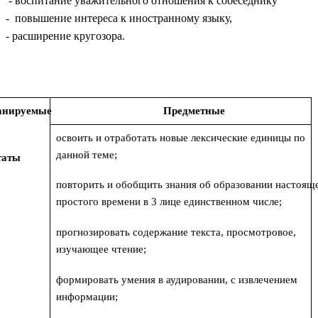
- воспитание уважительного отношения к собеседнику
- повышение интереса к иностранному языку,
- расширение кругозора.
анируемые
Предметные
освоить и отработать новые лексические единицы по
данной теме;
таты
повторить и обобщить знания об образовании настоящ
простого времени в 3 лице единственном числе;
прогнозировать содержание текста, просмотровое,
изучающее чтение;
формировать умения в аудировании, с извлечением
информации;