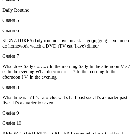
Daily Routine
Слайд 5
Слайд 6
SIGNATURES
daily routine have breakfast go jogging have lunch
do homework watch a DVD (TV eat (have) dinner
Слайд 7
What does Sally do…..? In the morning Sally In the afternoon V s /
es In the evening What do you do…..? In the morning In the
afternoon I V. In the evening
Слайд 8
What time is it? It’s 12 o’clock. It’s half past six . It’s a quarter past
five . It’s a quarter to seven .
Слайд 9
Слайд 10
BEFORE STATEMENTS AFTER I know who Lara Croft is. I