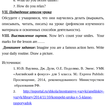
What do you before dinner?
How do you relax?
VII. Подведение итогов урока
Обсудите с учащимися, что они научились делать (выражать,
описывать, читать, писать) на уроке (рефлексия изученного
материала и освоенных способов деятельности).
VIII. Выставление оценок
. Now let’s count your smiles. Your
marks for the lesson are……
Домашнее задание
:
Imagine you are a famous action hero. Write
your daily routine. Draw a picture.
Источники:
Ю.В. Ваулина, Дж. Дули, О.Е. Подоляко, В. Эвенс. УМК
«Английский в фокусе» для 5 класса. М.: Express Publish:
Просвещение, 2014, рекомендованного Министерством
образования РФ.
http://nsportal.ru/shkola/inostrannye-yazyki/angliiskiy-
yazyk/library/2014/11/10/konspekt-uroka-v-5-klasse-
rasporyadok