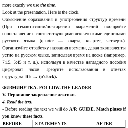
more exactly we use
the time.
Look at the presentation. Here is the clock.
Объяснение образования и употребления структур времени
(При семантизации/повторении выражений поощряйте
сопоставление с соответствующими лексическими единицами
русского языка (quarter — кварта, квартет, четверть).
Организуйте отработку названия времени, давая эквиваленты
устно на русском языке, записывая время на доске (например,
7:15, 5:45 и т. д.), используя в качестве наглядного пособия
циферблат часов. Требуйте использования в ответах
структуры
It’s ... (o’clock).
ФИЗМИНУТКА- FOLLOW-THE LEADER
V. Первичное закрепление лексики.
4. Read the text.
- Before reading the text we will do
A/R GUIDE. Match pluses if
you know these facts.
BEFORE
STATEMENTS
AFTER