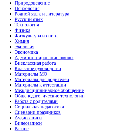
Природоведение
Психология
Родной язык и литература
Русский язык
Технология
Физика
Физкультура и спорт
Химия
Экология
Экономика
Администрирование школы
Внеклассная работа
Классное руководство
Материалы МО
Материалы для родителей
Материалы к аттестации
Междисциплинарное обобщение
Общепедагогические технологии
Работа с родителями
Социальная педагогика
Сценарии праздников
Аудиозаписи
Видеозаписи
Разное