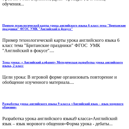
обучения...
Пример технологической карты урока английского языка 6 класс тема "Британские
праздники" ФГОС УМК "Английский в фокусе"
Пример технологической карты урока английского языка 6
класс тема "Британские праздники" ФГОС УМК
"Английский в фокусе"....
Тема урока: « Английский алфавит» Методическая разработка урока английского
языка, 2 класс
Цели урока: В игровой форме организовать повторение и
обобщение изученного материала....
Разработка урока английского языка 9 класса «Английский язык – язык морового
общения»
Разработка урока английского языка9 класса«Английский
язык – язык морового общения»Форма урока - дебаты...