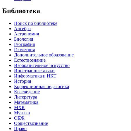
Библиотека
Поиск по библиотеке
Алгебра
Астрономия
Биология
География
Геометрия
Дополнительное образование
Естествознание
Изобразительное искусство
Иностранные языки
Информатика и ИКТ
История
Коррекционная педагогика
Краеведение
Литература
Математика
МХК
Музыка
ОБЖ
Обществознание
Право