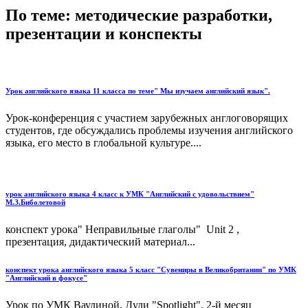
По теме: методические разработки,
презентации и конспекты
Урок английского языка 11 класса по теме" Мы изучаем английский язык".
Урок-конференция с участием зарубежных англоговорящих
студентов, где обсуждались проблемы изучения английского
языка, его место в глобальной культуре....
урок английского языка 4 класс к УМК "Английский с удовольствием"
М.З.Биболетовой
конспект урока" Неправильные глаголы" Unit 2 ,
презентация, дидактический материал...
конспект урока английского языка 5 класс "Сувениры в Великобритании" по УМК
"Английский в фокусе"
Урок по УМК Ваулиной, Дули "Spotlight", 2-й месяц