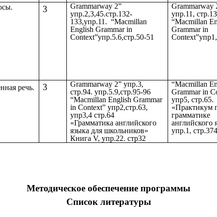
Grammarway 2”
Grammarway 
осы.
3
упр.2,3,45.стр.132-
упр.11, стр.13
133,упр.11. “Macmillan
“Macmillan En
English Grammar in
Grammar in
Context”упр.5.6,стр.50-51
Context”упр1,
Grammarway 2” упр.3,
“Macmillan En
3
нная речь.
стр.94. упр.5.9,стр.95-96
Grammar in Co
“Macmillan English Grammar
упр5, стр.65.
in Context” упр2,стр.63,
«Практикум 
упр3,4 стр.64
грамматике
«Грамматика английского
английского 
языка для школьников»
упр.1, стр.37
Книга V, упр.22. стр32
Методическое обеспечение программы
Список литературы