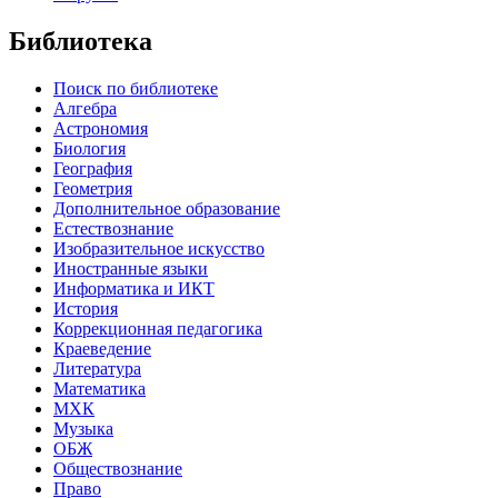
Библиотека
Поиск по библиотеке
Алгебра
Астрономия
Биология
География
Геометрия
Дополнительное образование
Естествознание
Изобразительное искусство
Иностранные языки
Информатика и ИКТ
История
Коррекционная педагогика
Краеведение
Литература
Математика
МХК
Музыка
ОБЖ
Обществознание
Право