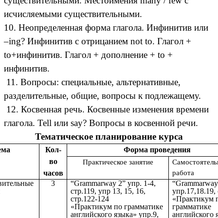
существительными. Местоимения many / few с
исчисляемыми существительными.
10. Неопределенная форма глагола. Инфинитив или
–ing? Инфинитив с отрицанием not to. Глагол +
to+инфинитив. Глагол + дополнение + to +
инфинитив.
11. Вопросы: специальные, альтернативные,
разделительные, общие, вопросы к подлежащему.
12. Косвенная речь. Косвенные изменения времени
глагола. Tell или say? Вопросы в косвенной речи.
Тематическое планирование курса
ема
Кол-
Форма проведения
во
Практическое занятие
Самостоятель
часов
работа
вительные
3
“Grammarway 2” упр. 1-4,
“Grammarway
и
стр.119, упр 13, 15, 16,
упр.17,18.19,
стр.122-124
«Практикум 
«Практикум по грамматике
грамматике
английского языка» упр.9,
английского 