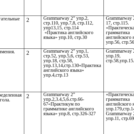
Grammarway 2” упр.2,
Grammarway 2
гательные
2
стр.110, упр.7,8, стр.112,
17, стр.115.
я
упр13,15, стр.114
«Практическ
«Практика английского
грамматика
языка» упр.10, стр.30
английского 
упр.56, стр.56
Grammarway 2” упр.1,
Grammarway 
имения.
2
стр.52, упр.5,6, стр.53,
упр.19,
упр.18, стр.58,
стр.58,упр.15
упр.13,14,стр.130«Практика
английского языка»
упр.4,стр.13
Grammarway 2”
«Практическ
ределенная
2
упр.2,3.4,5,6.стр.66-
грамматика
гола.
67«Практикум по
английского 
грамматике английского
упр.179,стр.1
языка» упр.8, стр.326-327
Grammarway 
упр.11, стр.6