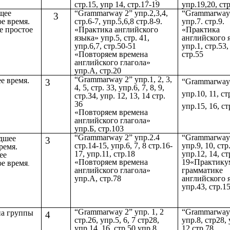
стр.15, упр 14, стр.17-19
упр.19,20, ст
щее
“Grammarway 2” упр.2,3,4,
“Grammarway
3
е время.
стр.6-7, упр.5,6,8 стр.8-9.
упр.7. стр.9.
е простое
«Практика английского
«Практика
языка» упр.5, стр. 41,
английского 
упр.6,7, стр.50-51
упр.1, стр.53,
«Повторяем времена
стр.55
английского глагола»
упр.А, стр.20
“Grammarway 2” упр.1, 2, 3,
е время.
3
“Grammarway
4, 5, стр. 33, упр.6, 7, 8, 9,
упр.10, 11, ст
стр.34, упр. 12, 13, 14 стр.
36
упр.15, 16, ст
«Повторяем времена
английского глагола»
упр.Б, стр.103
“Grammarway 2” упр.2.4
“Grammarway
дшее
3
стр.14-15, упр.6, 7, 8 стр.16-
упр.9, 10, стр
ремя.
17, упр.11, стр.18
упр.12, 14, ст
ее
«Повторяем времена
19«Практику
ое время
.
английского глагола»
грамматике
упр.А, стр.78
английского 
упр.43, стр.1
“Grammarway 2” упр. 1, 2
“Grammarway
на группы
4
стр.26, упр.5, 6, 7 стр28,
упр.8, стр28,
упр.14, 16, стр.50 упр.8,
12 стр.78