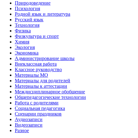
Природоведение
Психология
Родной язык и литература
Русский язык
Технология
Физика
Физкультура и спорт
Химия
Экология
Экономика
Администрирование школы
Внеклассная работа
Классное руководство
Материалы МО
Материалы для родителей
Материалы к аттестации
Междисциплинарное обобщение
Общепедагогические технологии
Работа с родителями
Социальная педагогика
Сценарии праздников
Аудиозаписи
Видеозаписи
Разное