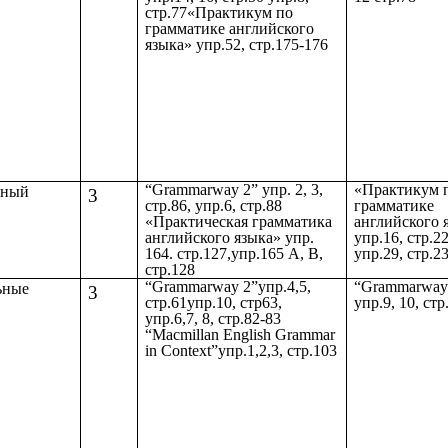
стр.77«Практикум по
грамматике английского
языка» упр.52, стр.175-176
“Grammarway 2” упр. 2, 3,
«Практикум 
вный
3
стр.86, упр.6, стр.88
грамматике
«Практическая грамматика
английского 
английского языка» упр.
упр.16, стр.22
164. стр.127,упр.165 А, B,
упр.29, стр.2
стр.128
“Grammarway 2”упр.4,5,
“Grammarway
ьные
3
стр.61упр.10, стр63,
упр.9, 10, стр
упр.6,7, 8, стр.82-83
“Macmillan English Grammar
in Context”упр.1,2,3, стр.103