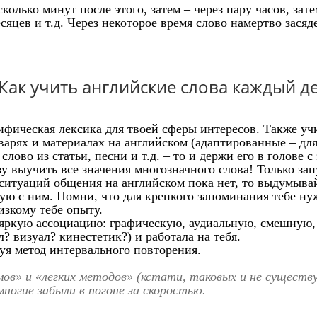
ько минут после этого, затем – через пару часов, затем –
есяцев и т.д. Через некоторое время слово намертво засяде
 Как учить английские слова каждый д
ифическая лексика для твоей сферы интересов. Также уч
арях и материалах на английском (адаптированные – для 
слово из статьи, песни и т.д. – то и держи его в голове
зу выучить все значения многозначного слова! Только зап
 ситуаций общения на английском пока нет, то выдумыва
 с ним. Помни, что для крепкого запоминания тебе нужн
изкому тебе опыту.
 яркую ассоциацию: графическую, аудиальную, смешную,
? визуал? кинестетик?) и работала на тебя.
уя метод интервального повторения.
мов» и «легких методов» (кстати, таковых и не существу
ногие забыли в погоне за скоростью.