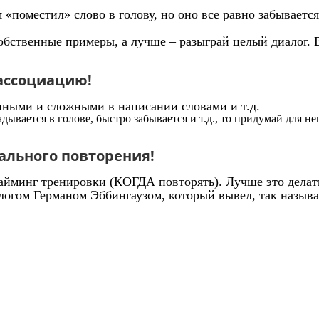
м «поместил» слово в голову, но оно все равно забывае
 собственные примеры, а лучше – разыграй целый диалог
 ассоциацию!
нными и сложными в написании словами и т.д.
дывается в голове, быстро забывается и т.д., то придумай для н
ального повторения!
тайминг тренировки (КОГДА повторять). Лучше это делать
огом Германом Эббингаузом, который вывел, так назыв