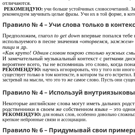
отличаются.
РЕКОМЕНДУЮ:
учи больше устойчивых словосочетаний. Загу
рекомендуем заучивать целые фразы. Учи их в той форме, в кото
Правило № 4 – Учи слова только в контекс
Предположим, глагол
to get down
впервые попался тебе 
используемого в песне значения
«оторвемся, зажжем»
пищи
и др.
«Как круто! Одним словом покрою столько нужных смы
И замечательный музыкальный контекст с ритмами диск
вероятнее всего, ты не вспомнишь это слово, когда пон
РЕКОМЕНДУЮ:
научись игнорировать, что у того или иного
существует только в том контексте, в котором ты его встретил.
застревай на мысли, что это то же самое слово. Пусть они сущ
Правило № 4 – Используй внутриязыковы
Некоторые английские слова могут иметь дальних родст
родственники в своем же собственном языке – это одно
РЕКОМЕНДУЮ:
для новых слов, особенно довольно сложных
крепкие нейронные связи и ассоциации.
Правило № 6 – Придумывай свои примеры