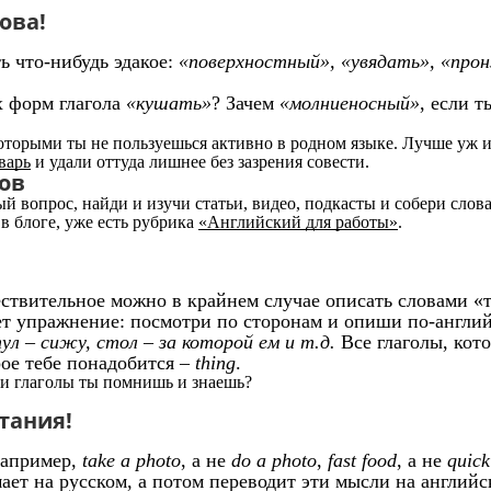
ова!
ь что-нибудь эдакое:
«поверхностный», «увядать», «про
-х форм глагола
«кушать»
? Зачем
«молниеносный»
, если 
 которыми ты не пользуешься активно в родном языке. Лучше уж 
варь
и удали оттуда лишнее без зазрения совести.
сов
 вопрос, найди и изучи статьи, видео, подкасты и собери слова
 в блоге, уже есть рубрика
«Английский для работы»
.
ствительное можно в крайнем случае описать словами «т
т упражнение: посмотри по сторонам и опиши по-англий
ул – сижу, стол – за которой ем и т.д.
Все глаголы, кото
ое тебе понадобится –
thing
.
и глаголы ты помнишь и знаешь?
тания!
Например,
take a photo
, а не
do a photo
,
fast food
, а не
quick
ает на русском, а потом переводит эти мысли на английс