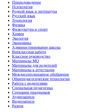
Природоведение
Психология
Родной язык и литература
Русский язык
Технология
Физика
Физкультура и спорт
Химия
Экология
Экономика
Администрирование школы
Внеклассная работа
Классное руководство
Материалы МО
Материалы для родителей
Материалы к аттестации
Междисциплинарное обобщение
Общепедагогические технологии
Работа с родителями
Социальная педагогика
Сценарии праздников
Аудиозаписи
Видеозаписи
Разное