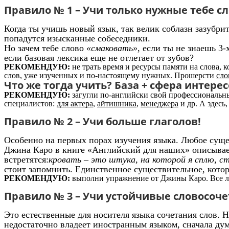
Правило № 1 – Учи только нужные тебе сл
Когда ты учишь новый язык, так велик соблазн зазубрит
попадутся изысканные собеседники.
Но зачем тебе слово
«смаковать»
, если ты не знаешь 3
если базовая лексика еще не отлетает от зубов?
РЕКОМЕНДУЮ:
не трать время и ресурсы памяти на слова,
слов, уже изученных и по-настоящему нужных. Прошерсти
сло
Что же тогда учить? База + сфера интере
РЕКОМЕНДУЮ:
загугли по-английски свой профессиональный
специалистов:
для актера
,
айтишника
,
менеджера
и др. А здесь,
Правило № 2 – Учи больше глаголов!
Особенно на первых порах изучения языка. Любое суще
Джина Каро в книге «Английский для наших» описывае
встретятся:
кровать – это штука, на которой я сплю, ст
стоит запомнить. Единственное существительное, котор
РЕКОМЕНДУЮ:
выполни упражнение от Джины Каро. Все л
Правило № 3 – Учи устойчивые словосоче
Это естественные для носителя языка сочетания слов. 
недостаточно владеет иностранным языком, сначала дум