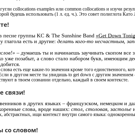
гли collocations examples или common collocations и изучи рез
рой будешь использовать (1 л. ед. ч.). Это совет полиглота Като
те!
в песне группы KC & The Sunshine Band
«Get Down Tonig
у глагола есть и другие:
делать кого-то несчастным, зап
слов!»
– думаешь ты и начинаешь заучивать скопом все з
о уже позабыт, а слово стало набором букв, имеющим д
адобится.
 слова есть еще какие-то значения кроме того единственного, ко
 Если в другом месте ты увидишь to get down с другим значением 
ествуют в твоем сознании отдельно, каждый в своем контексте.
е связи!
венников в других языках – французском, немецком и даж
коренные слова, вроде наших:
стол, столовая, застолье
и
, абстрактных, ищи контекст внутри самого языка: однокоренны
 со словом!