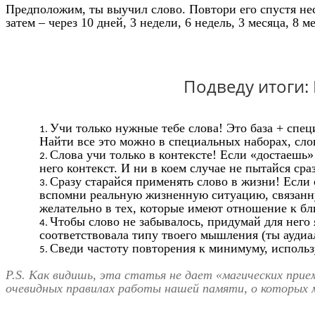
Предположим, ты выучил слово. Повтори его спустя нескол
затем – через 10 дней, 3 недели, 6 недель, 3 месяца, 8 м
Подведу итоги:
Учи только нужные тебе слова! Это база + спец
Найти все это можно в специальных наборах, слов
Слова учи только в контексте! Если «достаешь» 
него контекст. И ни в коем случае не пытайся сра
Сразу старайся применять слово в жизни! Если
вспомни реальную жизненную ситуацию, связанную
желательно в тех, которые имеют отношение к бл
Чтобы слово не забывалось, придумай для него
соответствовала типу твоего мышления (ты аудиал
Сведи частоту повторения к минимуму, использ
P.S. Как видишь, эта статья не дает «магических прие
очевидных правилах работы нашей памяти, о которых м