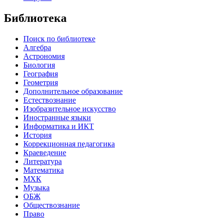
Библиотека
Поиск по библиотеке
Алгебра
Астрономия
Биология
География
Геометрия
Дополнительное образование
Естествознание
Изобразительное искусство
Иностранные языки
Информатика и ИКТ
История
Коррекционная педагогика
Краеведение
Литература
Математика
МХК
Музыка
ОБЖ
Обществознание
Право