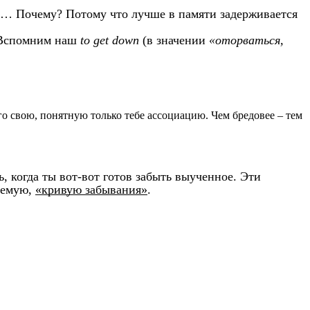
тся… Почему? Потому что лучше в памяти задерживается
. Вспомним наш
to get down
(в значении
«оторваться,
его свою, понятную только тебе ассоциацию. Чем бредовее – тем
, когда ты вот-вот готов забыть выученное. Эти
аемую,
«кривую забывания»
.