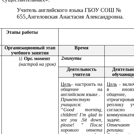
Учитель английского языка ГБОУ СОШ №
655,Ангеловская Анастасия Александровна.
Этапы работы
Содержани
Организационный этап
Время
учебного занятия
2минуты
Орг. момент
(настрой на урок)
Деятельность
Деятельн
учителя
обучающи
Цель
– настроить на
Цель
- вклю
общение на
в иноязы
английском языке .
общение,
Приветствую
отреагиров
учащихся:
реплику уч
“Good morning,
согласно
children! I’m glad to
коммуникат
see you .Sit down,
задаче.
please! ” После
Отвечаю
хорового ответа
реплики: