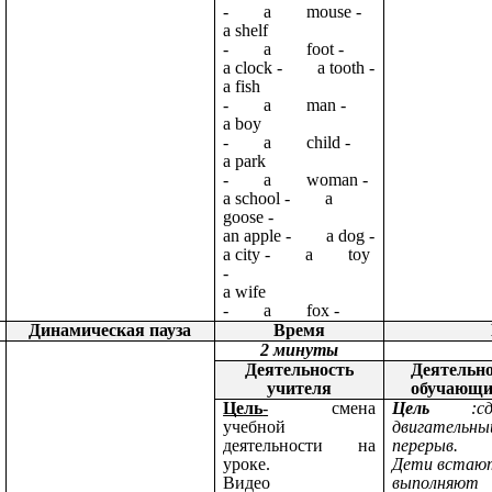
- a mouse -
a shelf
- a foot -
a clock - a tooth -
a fish
- a man -
a boy
- a child -
a park
- a woman -
a school - a
goose -
an apple - a dog -
a city - a toy
-
a wife
- a fox -
Динамическая пауза
Время
2 минуты
Деятельность
Деятельн
учителя
обучающи
Цель
-
смена
Цель
:сде
учебной
двигательны
деятельности на
перерыв.
уроке.
Дети встаю
Видео
выполняют