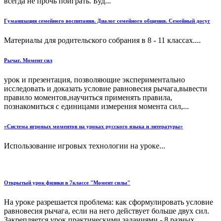
всегда не прочь поиграть. Буд...
Гуманизация семейного воспитания. Диалог семейного общения. Семейный досуг
Материалы для родительского собрания в 8 - 11 классах....
Рычаг. Момент сил
урок и презентация, позволяющие экспериментально
исследовать и доказать условие равновесия рычага,вывести
правило моментов,научиться применять правила,
познакомиться с единицами измерения момента сил,...
«Система игровых моментов на уроках русского языка и литературы»
Использование игровых технологии на уроке...
Открытый урок физики в 7классе "Момент силы"
На уроке разрешается проблема: как сформулировать условие
равновесия рычага, если на него действует больше двух сил.
Закрепляется урок практическими заданиями - 8 разных