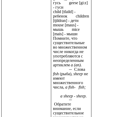
гусь geese [gi:z]
- гуси
child [tfaild] -
ребенок children
[tjildran] - дети
mouse [maus] -
мышь mice
[mais] - мыши
Помните, что
существительные
во множественном
числе никогда не
употребляются с
неопределенным
артиклем
а (ап).
Слова
fish
(рыба),
sheep
не
имеют
множественного
числа,
a fish-
fish;
a sheep - sheep.
Обратите
внимание, если
существительное