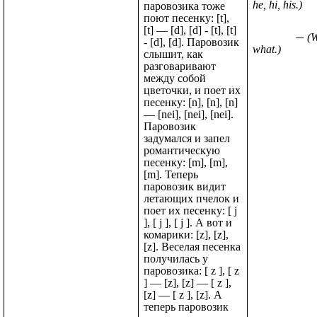
he, hi, his.)
паровозика тоже
поют песенку: [t],
[t] — [d], [d] - [t], [t]
(
- [d], [d]. Паровозик
what.)
слышит, как
разговаривают
между собой
цветочки, и поет их
песенку: [n], [n], [n]
— [nei], [nei], [nei].
Паровозик
задумался и запел
романтическую
песенку: [m], [m],
[m]. Теперь
паровозик видит
летающих пчелок и
поет их песенку: [ j
], [ j ], [ j ]. А вот и
комарики: [z], [z],
[z]. Веселая песенка
получилась у
паровозика: [ z ], [ z
] — [z], [z] — [ z ],
[z] — [ z ], [z]. А
теперь паровозик