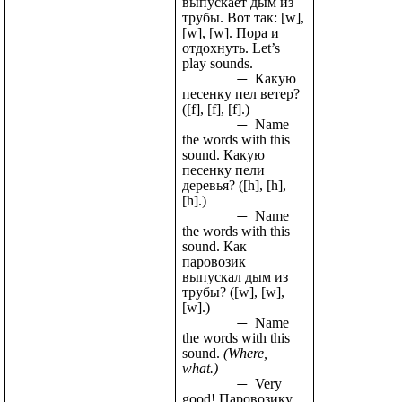
выпускает дым из
трубы. Вот так: [w],
[w], [w]. Пора и
отдохнуть. Let’s
play sounds.
Какую
песенку пел ветер?
([f], [f], [f].)
Name
the words with this
sound. Какую
песенку пели
деревья? ([h], [h],
[h].)
Name
the words with this
sound. Как
паровозик
выпускал дым из
трубы? ([w], [w],
[w].)
Name
the words with this
sound.
(Where,
what.)
Very
good! Паровозику