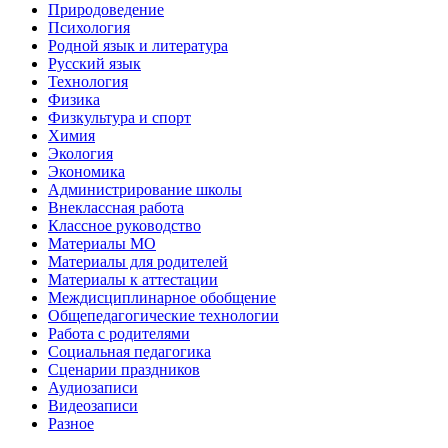
Природоведение
Психология
Родной язык и литература
Русский язык
Технология
Физика
Физкультура и спорт
Химия
Экология
Экономика
Администрирование школы
Внеклассная работа
Классное руководство
Материалы МО
Материалы для родителей
Материалы к аттестации
Междисциплинарное обобщение
Общепедагогические технологии
Работа с родителями
Социальная педагогика
Сценарии праздников
Аудиозаписи
Видеозаписи
Разное