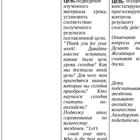
Цель
-подведение
Цель-
осуще
изученного
констатиру
материала урока,
прогнозиру
установить
контрол
соответствие
результа
полученного
способу дейс
результата
Отвечаю
поставленной цели.
вопросы уч
“Thank you for your
Делают вы
work! Давайте
Желающие
вместе вспомним,
считают вс
какова была цель
доски.
урока сегодня? Как
мы достигли этой
цели? Для чего нам
пригодятся знания,
Дети
которые вы сегодня
подсчитыва
приобрели? Кто
звездочки
научился сегодня
называют
считать по-
английски
английски?
количество 
Подвожу итог
Аплодируют
соревнования по
победителю.
количеству
звездочек. “Let’s
count your stars.
Who is the best pupil