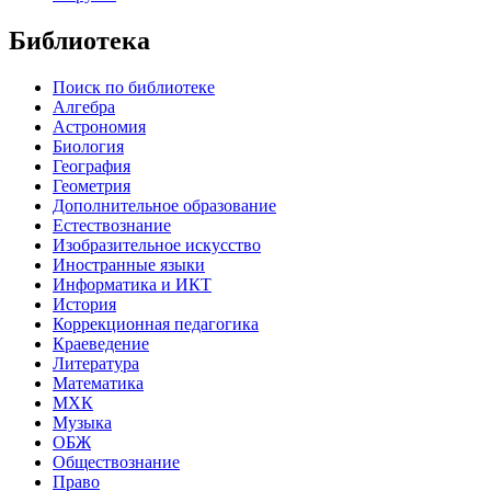
Библиотека
Поиск по библиотеке
Алгебра
Астрономия
Биология
География
Геометрия
Дополнительное образование
Естествознание
Изобразительное искусство
Иностранные языки
Информатика и ИКТ
История
Коррекционная педагогика
Краеведение
Литература
Математика
МХК
Музыка
ОБЖ
Обществознание
Право