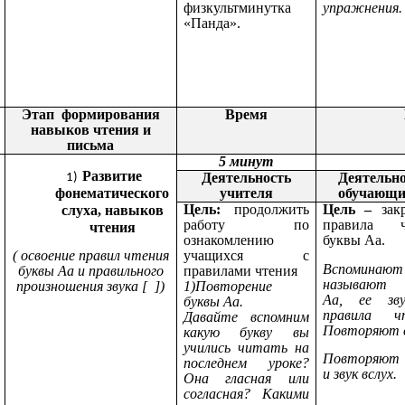
физкультминутка
упражнения.
«Панда».
Этап формирования
Время
навыков чтения и
письма
5 минут
Развитие
Деятельность
Деятельн
фонематического
учителя
обучающи
Цель:
продолжить
Цель –
закр
слуха, навыков
работу по
правила ч
чтения
ознакомлению
буквы Аа.
( освоение правил чтения
учащихся с
Вспомина
буквы Аа и правильного
правилами чтения
называют 
произношения звукa [ ])
1)Повторение
Aa, ее зв
буквы Аа.
правила чт
Давайте вспомним
Повторяют 
какую букву вы
учились читать на
Повторяют 
последнем уроке?
и звук вслух.
Она гласная или
согласная? Какими