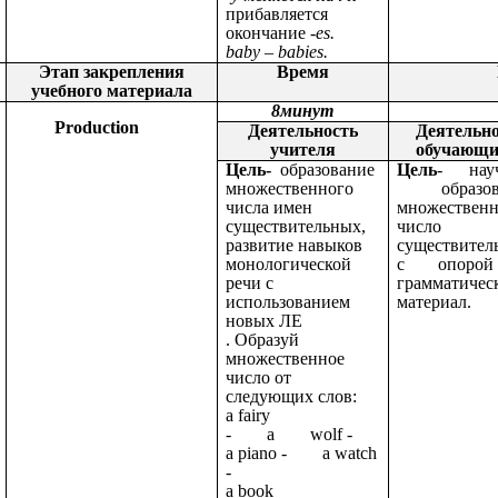
прибавляется
окончание
-es.
baby – babies.
Этап закрепления
Время
учебного материала
8минут
Production
Деятельность
Деятельн
учителя
обучающи
Цель-
образование
Цель
- науч
множественного
образовы
числа имен
множественн
существительных,
число 
развитие навыков
существител
монологической
с опоро
речи с
грамматичес
использованием
материал.
новых ЛЕ
. Образуй
множественное
число от
следующих слов:
a fairy
- a wolf -
a piano - a watch
-
a book