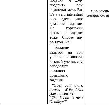
подарки.
Я
хочу
подарить вам
горшочки меда. But
Прощаютс
it’s a very interesting
английском я
pots. Здесь ваше
домашнее задание.
Но горшочки
разные и задания
тоже. Choose any
pots you like!
Задание
делится на три
уровня сложности,
каждый ученик сам
определяет
сложность
домашнего
задания.
“
Open your diary,
please. Write down
your homework.
“The lesson is over.
Goodbye!”