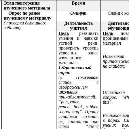
Этап повторения
Время
изученного материала
Опрос по ранее
6минут
Слайд с ж
изученному материалу
( проверка домашнего
Деятельность
Деятельн
задания)
учителя
обучающи
Цель
- развивать
Цель
– повт
умения и навыки
пройденный
устной речи,
материал
проверить уровень
усвоения ранее
Называют
изученного
принадлежн
материала.
на слайдах;
1.Фронтальный
опрос
a) Показываю
слайды с
изображением
школьных
Отвечаю
принадлежностей:
вопрос: Wh
“pen, ruler,
this?
pencil, book, rubber,
school bag”. Прошу
Взаимодейс
учащихся назвать
в парах. С
их, напоминая про
ученик пом
слово “the”c