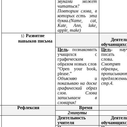
звуками может
читаться?
Повторим слова, в
которых есть эта
буква.(Name, cat,
Kate, Ann, lake,
apple, make)
Развитие
Деятел
навыков письма
обучающихс
Цель
- познакомить
Цел
ь
- науч
учащихся с
писать н
графическим
слова.
образом новых слов
Смотря
“Open your book,
образцы,
please.”
прописыва
Объясняю и
предложенн
показываю на доске
стр.4.
графический образ
слов. Слова
записываем в
словарик!
Рефлексия
Время
Испол
2минуты
Деятельность
Деятел
учителя
обучающихс