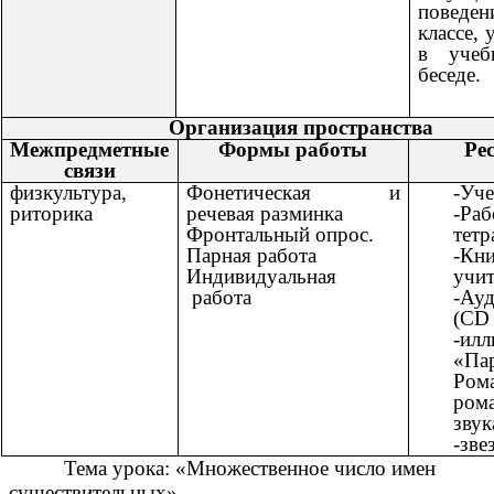
пове
классе, 
в учебн
беседе.
Организация пространства
Межпредметные
Формы работы
Ре
связи
физкультура,
Фонетическая и
-Уч
риторика
речевая разминка
-Раб
Фронтальный опрос.
тетр
Парная работа
-К
Индивидуальная
учи
работа
-Ау
(CD
-ил
«Па
Ром
ро
звук
-зве
Тема урока: «Множественное число имен
существительных».