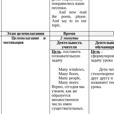
понравились ваши
песенки.
And now read
the poem, please.
And say to us our
topic.
Этап целеполагания
Время
Целеполагание и
2 минуты
мотивация
Деятельность
Деятельн
учителя
обучающи
Цель
- поставить
Цель
–
познавательную
сформулиров
задачу
задачу урока
Many windows,
Дети чи
Many floors,
стихотворен
Many people,
друг другу и
Many stores.
называют те
Верно, сегодня мы
урока.
узнаем, как же
образуется
множественное
число имен
существительных.