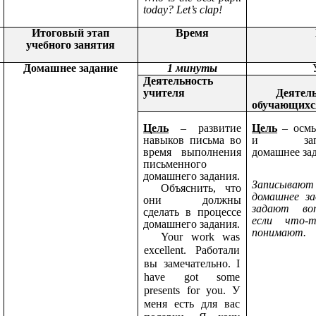
today? Let’s clap!
Итоговый этап
Время
учебного занятия
Домашнее задание
1 минуты
Деятельность
учителя
Деятел
обучающихс
Цель
– развитие
Цель
– осмы
навыков письма во
и запи
время выполнения
домашнее за
письменного
домашнего задания.
Записывают
Объяснить, что
домашнее за
они должны
задают воп
сделать в процессе
если что-
домашнего задания.
понимают.
Your work was
excellent. Работали
вы замечательно. I
have got some
presents for you. У
меня есть для вас