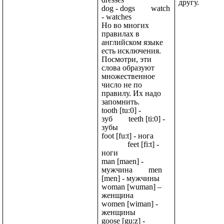
другу.
dog - dogs watch
- watches
Но во многих
правилах в
английском языке
есть исключения.
Посмотри, эти
слова образуют
множественное
число не по
правилу. Их надо
запомнить.
tooth [tu:0] -
зуб teeth [ti:0] -
зубы
foot [fu:t] - нога
feet [fi:t] -
ноги
man [maen] -
мужчина men
[men] - мужчины
woman [wuman] –
женщина
women [wiman] -
женщины
goose [gu:z] -