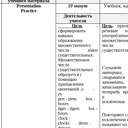
учебного материала
Presentation
10 минут
Учебник, ка
Practice
Деятельность
учителя
Цель
-
Цель
- прио
сформировать
речевые н
навыки
употреблени
образования
множественн
множественного
числа 
числа имен
существител
существительных.
Множественное
число
Слушают 
существительных
материал,
образуется с
стараются
помощью
запомнить,
прибавления
записыва
окончаний
-s
-
тетрадь пр
es
и сл
pen - pens box -
исключения.
boxes
tiger - tigers fox -
foxes
Повторяют с
clock -
исключения 
clocks dress -
называют их
dresses