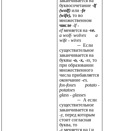
заканчивается на
буквосочетание
-lf
(wolf)
или
-fe
(wife),
то во
множественном
числе
-lf -
ef
меняется на
-ve.
a wolf- wolves a
wife - wives
Если
существительное
заканчивается на
буквы
-о, -х,
-ss,
то
при образовании
множественного
числа прибавляется
окончание
-es.
fox-foxes potato -
potatoes
glass - glasses
А если
существительное
заканчивается на
-у,
перед которым
стоит согласная
буква, то
-у
меняется на
i
и