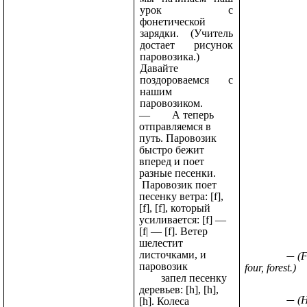
урок с
фонетической
зарядки. (Учитель
достает рисунок
паровозика.)
Давайте
поздороваемся с
нашим
паровозиком.
— А теперь
отправляемся в
путь. Паровозик
быстро бежит
вперед и поет
разные песенки.
Паровозик поет
песенку ветра: [f],
[f], [f], который
усиливается: [f] —
[f| — [f]. Ветер
шелестит
листочками, и
(F
паровозик
four, forest.)
запел песенку
деревьев: [h], [h],
(
[h]. Колеса