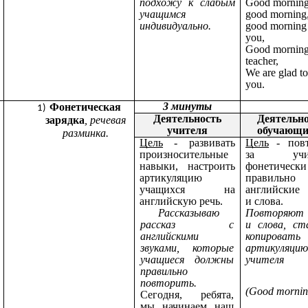
подхожу к слабым
Good morning
учащимся
good morning
индивидуально.
good morning
you,
Good morning
teacher,
We are glad to
you.
3 минуты
Фонетическая
Деятельность
Деятельн
зарядка
, речевая
учителя
обучающи
разминка.
Цель
- развивать
Цель
- повт
произносительные
за учит
навыки, настроить
фонетически
артикуляцию
правильно
учащихся на
английские
английскую речь.
и слова.
Рассказываю
Повторяют 
рассказ с
и слова, ст
английскими
копировать
звуками, которые
артикуляци
учащиеся должны
учителя
правильно
повторить.
(Good mornin
Сегодня, ребята,
мы начинаем наш