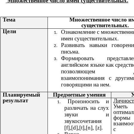
Множественное число имен существительных.
Тема
Множественное число и
существительных.
Цели
Ознакомление с множественн
имен существительных.
Развивать навыки говорени
письма.
Формировать представ
английском языке как средст
позволяющем доби
взаимопонимания с другим
говорящими на нем.
Планируемый
Предметные умения
результат
Личност
Произносить и
Уметь 
различать на слух
оптимал
звуки и
фор
звукосочетания
взаимоо
[f],[d],[t],[n], [z].
с