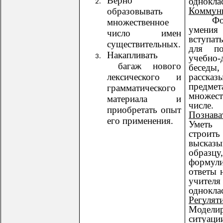
Верно
однокла
Коммун
образовывать
Форм
множественное
умения 
число имен
вступат
существительных.
для по
Накапливать
учебно-
багаж нового
беседы,
лексического и
расска
предм
грамматического
множест
материала и
числе.
приобретать опыт
Познава
его применения.
Уметь 
строит
высказ
образцу,
формули
ответы 
учи
однокла
Регулят
Моделир
ситуаци