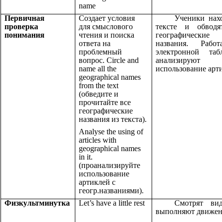
name
Первичная
Создает условия
Ученики нах
проверка
для смыслового
тексте и обводя
понимания
чтения и поиска
географические
ответа на
названия. Рабо
проблемный
электронной табл
вопрос. Circle and
анализируют
name all the
использование арт
geographical names
from the text
(обведите и
прочитайте все
географические
названия из текста).
Analyse the using of
articles with
geographical names
in it.
(проанализируйте
использование
артиклей с
геогр.названиями).
Физкультминутка
Let’s have a little rest
Смотрят ви
выполняют движе