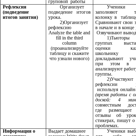
груповой работы
Рефлексия
Организует
Ученики
(подведение
подведение итогов
заполняют тр
итогов занятия)
урока.
колонку в таблиц
2)Организует
Сравнивают свои 
рефлексию
в начале и в конце 
Analyze the table and
Озвучивают вывод
fill in the third
1)Тьюто
column
группах выста
(проанализируйте
оценки каж
таблицу и скажите
школьник
что узнали нового)
докладывают учи
при этом в ц
анализируют работ
группы.
2)Участву
рефлексии ур
используя онлайн
(время работы с о
доской: 4 м
совместным дост
где размещают
отзывы об уро
стикерах, пишут о
проблемах.
Информация о
Выдает домашнее
Ученики выб