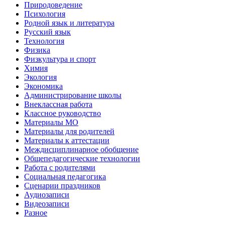
Природоведение
Психология
Родной язык и литература
Русский язык
Технология
Физика
Физкультура и спорт
Химия
Экология
Экономика
Администрирование школы
Внеклассная работа
Классное руководство
Материалы МО
Материалы для родителей
Материалы к аттестации
Междисциплинарное обобщение
Общепедагогические технологии
Работа с родителями
Социальная педагогика
Сценарии праздников
Аудиозаписи
Видеозаписи
Разное