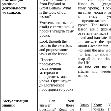
учебной
from England or
lesson is …(угад
деятельности
Great Britain? What
тему урока). Пос
учащихся.
is the topic of our
на план урока и з
lesson?
к нему уче
предполагают з
Учитель показывает
урока. The tasks 
слайд с картинкой и
lesson are : (при
просит угадать тему
ответы учеников)
урока.
-read and translate t
Look through the
-to answer the que
tasks to the exercises
about Great Britain
and propose some
-to learn the new wo
tasks of the lesson.
-to learn to show 
map all the coutries
Просит
the UK
просмотреть
-to find out the 
раздаточный
articles with geogr
материал и
names
определить задачи
урока. Организует
диалогическое
пространство урока
Актуализация
Can you
Знаю
Хочу
У
знаний
answer these
I
узнать
I
questions? Read the