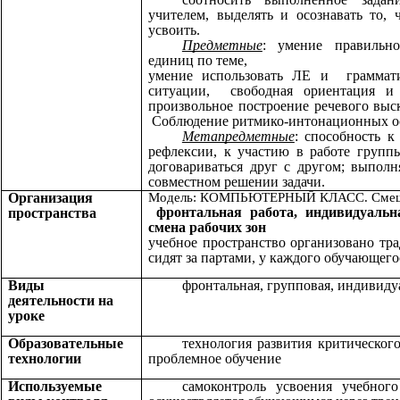
учителем, выделять и осознавать то,
усвоить.
Предметные
: умение правильно
единиц по теме,
умение использовать ЛЕ и граммат
ситуации, свободная ориентация и 
произвольное построение речевого выс
Соблюдение ритмико-интонационных о
Метапредметные
: способность к
рефлексии, к участию в работе груп
договариваться друг с другом; выполн
совместном решении задачи.
Организация
Модель: КОМПЬЮТЕРНЫЙ КЛАСС. Смеша
фронтальная работа, индивидуальна
пространства
смена рабочих зон
учебное пространство организовано т
сидят за партами, у каждого обучающего
Виды
фронтальная, групповая, индивиду
деятельности на
уроке
Образовательные
технология развития критическог
технологии
проблемное обучение
Используемые
самоконтроль усвоения учебног