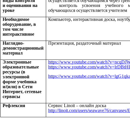
виды контроля
осуществляется обучающимся через тр
и оценивания на
контроль усвоения учебного 
уроке
обучающихся осуществляется учителем
Необходимое
Компьютер, интерактивная доска, ноутб
оборудование, в
том числе
интерактивное
Наглядно-
Презентация, раздаточный материал
демонстрационный
материал
Электронные
https://www.youtube.com/watch?v=ncqD
образовательные
https://www.youtube.com/watch?v=lrDBt
ресурсы (в
https://www.youtube.com/watch?v=lgG1qk
электронной
форме учебника
и/(или) в Сети
Интернет, сетевые
сервисы
Рефлексия
Сервис Linoit – онлайн доска
http://linoit.com/users/seawave76/canvas