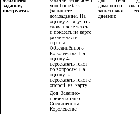
домашнем
задание: Write down
для себя уро
задании,
your home task
домашнего зада
инструктаж
(запишите
записывают е
дом.задание). На
дневник.
оценку 3- выучить
слова после текста
и показать на карте
разные части
страны
Объединённого
Королевства. На
оценку 4-
пересказать текст
по вопросам. На
оценку 5-
пересказать текст с
опорой на карту.
Доп. Задание-
презентация о
Соединенном
Королевстве