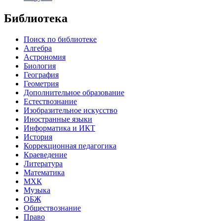
Библиотека
Поиск по библиотеке
Алгебра
Астрономия
Биология
География
Геометрия
Дополнительное образование
Естествознание
Изобразительное искусство
Иностранные языки
Информатика и ИКТ
История
Коррекционная педагогика
Краеведение
Литература
Математика
МХК
Музыка
ОБЖ
Обществознание
Право