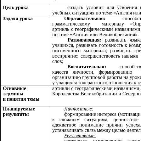
Цель урока
создать условия для усвоени
учебных ситуациях по теме «Англия ил
Задачи урока
Образовательная:
способство
грамматическому материалу «Опред
артикль с географическими названиями
по теме «Англия или Великобритания».
Развивающая:
развивать языко
учащихся, развивать готовность к ком
письменного материала; развивать зр
восприятие; совершенствовать навыки
слов;
Воспитательная:
способствов
качеств личности, формированию 
организацию групповой работы на уроке
у учащихся толерантного отношения к к
Основные
артикли с географическими названиями
термины
Королевства Великобритании и Северн
и понятия темы
Планируемые
Личностные:
результаты
формирование интереса (мотиваци
к сложным ситуациям, ценностное
адекватное понимание причин успеха/
устанавливать связь между целью деятель
Регулятивные:
соотносить выполненное зада