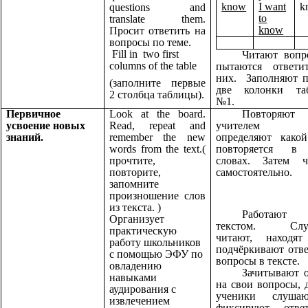
know
I want
k
questions and
to
translate them.
know
Просит ответить на
вопросы по теме.
Fill in two first
Читают вопр
columns of the table
пытаются ответи
них. Заполняют п
(заполните первые
две колонки та
2 столбца таблицы).
№1.
Первичное
Look at the board.
Повторяю
усвоение новых
Read, repeat and
учителем сл
знаний.
remember the new
определяют какой
words from the text.(
повторяется в
прочтите,
словах. Затем ч
повторите,
самостоятельно.
запомните
произношение слов
из текста. )
Работа
Организует
текстом. Слу
практическую
читают, нахо
работу школьников
подчёркивают отв
с помощью ЭФУ по
вопросы в тексте.
овладению
Зачитывают 
навыками
на свои вопросы, 
аудирования с
ученики слуш
извлечением
фиксируют отв