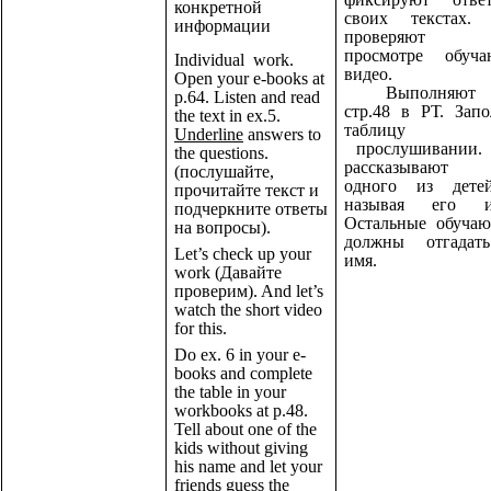
конкретной
своих текстах. 
информации
проверяют
просмотре обуча
Individual work.
видео.
Open your e-books at
Выполняют 
p.64. Listen and read
стр.48 в РТ. Зап
the text in ex.5.
таблицу 
Underline
answers to
прослушивании. 
the questions.
рассказывают
(послушайте,
одного из дете
прочитайте текст и
называя его и
подчеркните ответы
Остальные обучаю
на вопросы).
должны отгадат
Let’s check up your
имя.
work (Давайте
проверим). And let’s
watch the short video
for this.
Do ex. 6 in your e-
books and complete
the table in your
workbooks at p.48.
Tell about one of the
kids without giving
his name and let your
friends guess the