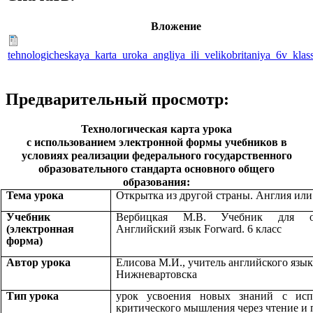
Вложение
tehnologicheskaya_karta_uroka_angliya_ili_velikobritaniya_6v_klas
Предварительный просмотр:
Технологическая карта урока
с использованием электронной формы учебников в
условиях реализации федерального государственного
образовательного стандарта основного общего
образования:
Тема урока
Открытка из другой страны. Англия ил
Учебник
Вербицкая М.В. Учебник для общ
(электронная
Английский язык Forward. 6 класс
форма)
Автор урока
Елисова М.И., учитель английского яз
Нижневартовска
Тип урока
урок усвоения новых знаний с испо
критического мышления через чтение и