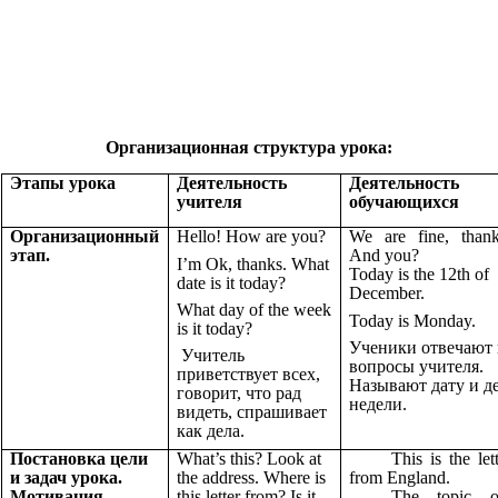
Организационная структура урока:
Этапы урока
Деятельность
Деятельность
учителя
обучающихся
Организационный
Hello! How are you?
We are fine, than
этап.
And you?
I’m Ok, thanks. What
Today is the 12th of
date is it today?
December.
What day of the week
Today is Monday.
is it today?
Ученики отвечают 
Учитель
вопросы учителя.
приветствует всех,
Называют дату и д
говорит, что рад
недели.
видеть, спрашивает
как дела.
Постановка цели
What’s this? Look at
This is the lett
и задач урока.
the address. Where is
from England.
Мотивация
this letter from? Is it
The topic o