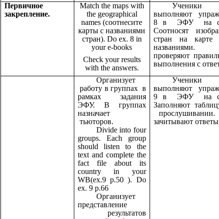
Первичное
Match the maps with
Ученики
закрепление.
the geographical
выполняют упраж
names (соотнесите
8 в ЭФУ на ст
карты с названиями
Соотносят изобра
стран). Do ex. 8 in
стран на карте
your e-books
названиями. 
проверяют правил
Check your results
выполнения с отве
with the answers.
Организует
Ученики
работу в группах в
выполняют упраж
рамках задания
9 в ЭФУ на ст
ЭФУ. В группах
Заполняют таблиц
назначает
прослушивании. 
тьюторов.
зачитывают ответы
Divide into four
groups. Each group
should listen to the
text and complete the
fact file about its
country in your
WB(ex.9 p.50 ). Do
ex. 9 p.66
Организует
представление
результатов