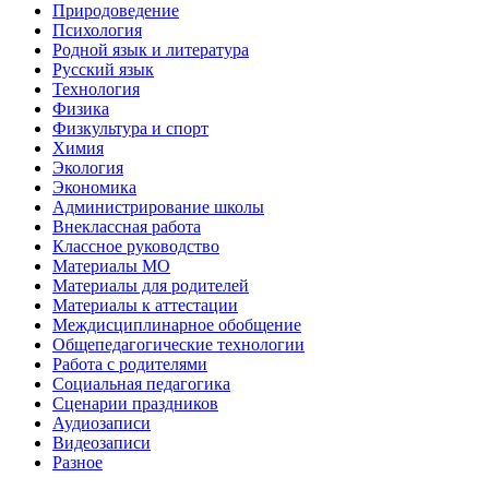
Природоведение
Психология
Родной язык и литература
Русский язык
Технология
Физика
Физкультура и спорт
Химия
Экология
Экономика
Администрирование школы
Внеклассная работа
Классное руководство
Материалы МО
Материалы для родителей
Материалы к аттестации
Междисциплинарное обобщение
Общепедагогические технологии
Работа с родителями
Социальная педагогика
Сценарии праздников
Аудиозаписи
Видеозаписи
Разное