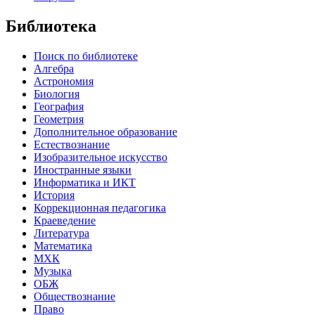
Библиотека
Поиск по библиотеке
Алгебра
Астрономия
Биология
География
Геометрия
Дополнительное образование
Естествознание
Изобразительное искусство
Иностранные языки
Информатика и ИКТ
История
Коррекционная педагогика
Краеведение
Литература
Математика
МХК
Музыка
ОБЖ
Обществознание
Право