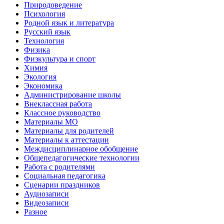
Природоведение
Психология
Родной язык и литература
Русский язык
Технология
Физика
Физкультура и спорт
Химия
Экология
Экономика
Администрирование школы
Внеклассная работа
Классное руководство
Материалы МО
Материалы для родителей
Материалы к аттестации
Междисциплинарное обобщение
Общепедагогические технологии
Работа с родителями
Социальная педагогика
Сценарии праздников
Аудиозаписи
Видеозаписи
Разное