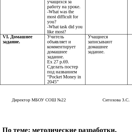
учащихся за
работу на уроке.
-What was the
most difficult for
you?
-What task did you
like most?
VI. Домашнее
Учитель
Учащиеся
задание.
объявляет и
записывают
комментирует
домашнее
домашнее
задание.
задание.
Ex 27 p.69.
Сделать постер
под названием
“Pocket Money in
2045”
Директор МБОУ СОШ №22 Ситохова З.С.
По теме: методические разработки,