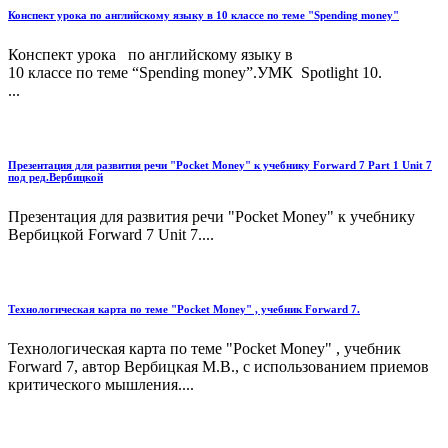
Конспект урока по английскому языку в 10 классе по теме "Spending money"
Конспект урока по английскому языку в
10 классе по теме “Spending money”.УМК Spotlight 10.
...
Презентация для развития речи "Pocket Money" к учебнику Forward 7 Part 1 Unit 7
под ред.Вербицкой
Презентация для развития речи "Pocket Money" к учебнику
Вербицкой Forward 7 Unit 7....
Технологическая карта по теме "Pocket Money" , учебник Forward 7.
Технологическая карта по теме "Pocket Money" , учебник
Forward 7, автор Вербицкая М.В., с использованием приемов
критического мышления....