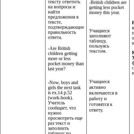
тексту ответить
-British children are
на вопросы и
getting less pocket
найти
money this year.
предложения в
тексте,
подтверждающие
Учащиеся
правильность
заполняют
ответа.
таблицу,
пользуясь
-Are British
текстом.
children getting
more or less
pocket money than
last year?
Учащиеся
-Now, boys and
активно
girls the next task
is ex.14 p.52
включаются в
(work-book).
работу и
Учитель
готовятся к
сообщает, что
ответу.
нужно
просмотреть еще
раз текст и
заполнить
таблицу по