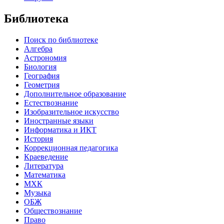
Библиотека
Поиск по библиотеке
Алгебра
Астрономия
Биология
География
Геометрия
Дополнительное образование
Естествознание
Изобразительное искусство
Иностранные языки
Информатика и ИКТ
История
Коррекционная педагогика
Краеведение
Литература
Математика
МХК
Музыка
ОБЖ
Обществознание
Право