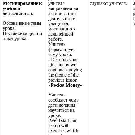
Мотивирование к
учителя
слушают учителя.
учебной
направлена на
деятельности
.
активизацию
деятельности
Обозначение темы
учащихся,
з
урока.
мотивацию к
Постановка цели и
дальнейшей
задач урока.
работе.
Учитель
формулирует
тему урока.
- Dear boys and
girls, today we
continue studying
the theme of the
previous lesson
«Pocket Money».
Учитель
сообщает чему
дети должны
научиться на
уроке.
-We`ll start our
lesson with
exercises which