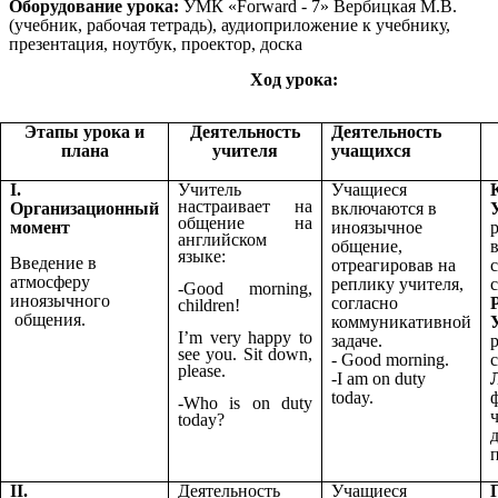
Оборудование урока:
УМК «Forward - 7» Вербицкая М.В.
(учебник, рабочая тетрадь), аудиоприложение к учебнику,
презентация, ноутбук, проектор, доска
Ход урока:
Этапы урока и
Деятельность
Деятельность
плана
учителя
учащихся
Учитель
I.
Учащиеся
настраивает на
Организационный
включаются в
общение на
момент
иноязычное
английском
общение,
языке:
Введение в
отреагировав на
атмосферу
реплику учителя,
-Good morning,
иноязычного
согласно
children!
общения.
коммуникативной
I’m very happy to
задаче.
see you. Sit down,
- Good morning.
please.
-I am on duty
today.
-Who is on duty
today?
II.
Деятельность
Учащиеся