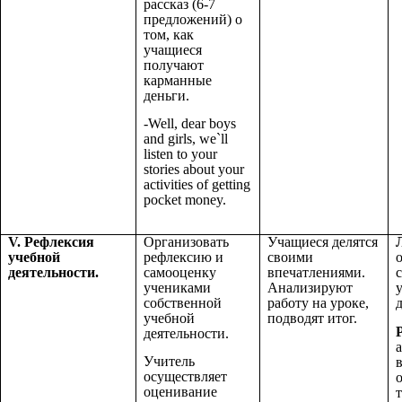
рассказ (6-7
предложений) о
том, как
учащиеся
получают
карманные
деньги.
-Well, dear boys
and girls, we`ll
listen to your
stories about your
activities of getting
pocket money.
V. Рефлексия
Организовать
Учащиеся делятся
учебной
рефлексию и
своими
деятельности.
самооценку
впечатлениями.
учениками
Анализируют
собственной
работу на уроке,
учебной
подводят итог.
деятельности.
Учитель
осуществляет
оценивание