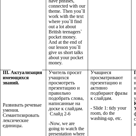
have phrases,
connected with our
theme. Then you`ll
work with the text
where you`ll find
out a lot about
British teenagers`
pocket money.
And at the end of
our lesson you`ll
give us short talks
about your pocket
money.
III.
Актуализация
Учитель просит
Учащиеся
имеющихся
учащихся
просматривают
знаний.
просмотреть
презентацию и
презентацию и
активно
правильно
подбирают фразы
подобрать слова,
к слайдам.
написанные на
Развивать речевые
- Slide 1: tidy your
доске к слайдам.
умения.
room, do the
Слайд 2-6
Семантизировать
washing-up, etc.
лексические
-Now, we are
единицы.
going to watch the
presentation where