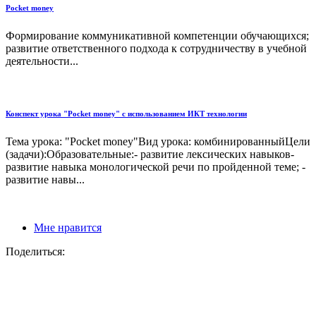
Pocket money
Формирование коммуникативной компетенции обучающихся;
развитие ответственного подхода к сотрудничеству в учебной
деятельности...
Конспект урока "Pocket money" с использованием ИКТ технологии
Тема урока: "Pocket money"Вид урока: комбинированныйЦели
(задачи):Образовательные:- развитие лексических навыков-
развитие навыка монологической речи по пройденной теме; -
развитие навы...
Мне нравится
Поделиться: