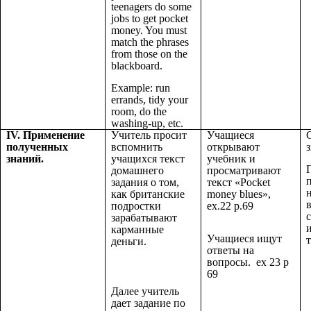
teenagers do some
jobs to get pocket
money. You must
match the phrases
from those on the
blackboard.
Example: run
errands, tidy your
room, do the
washing-up, etc.
IV. Применение
Учитель просит
Учащиеся
полученных
вспомнить
открывают
знаний.
учащихся текст
учебник и
домашнего
просматривают
задания о том,
текст «Pocket
как британские
money blues»,
подростки
ex.22 p.69
зарабатывают
карманные
Учащиеся ищут
т
деньги.
ответы на
вопросы. ex 23 p
69
Далее учитель
дает задание по