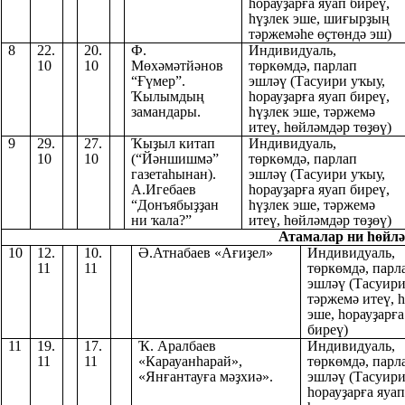
һорауҙарға яуап биреү,
һүҙлек эше, шиғырҙың
тәржемәһе өҫтөндә эш)
8
22.
20.
Ф.
Индивидуаль,
10
10
Мөхәмәтйәнов
төркөмдә, парлап
“Ғүмер”.
эшләү (Тасуири уҡыу,
Ҡылымдың
һорауҙарға яуап биреү,
замандары.
һүҙлек эше, тәржемә
итеү, һөйләмдәр төҙөү)
9
29.
27.
Ҡыҙыл китап
Индивидуаль,
10
10
(“Йәншишмә”
төркөмдә, парлап
газетаһынан).
эшләү (Тасуири уҡыу,
А.Игебаев
һорауҙарға яуап биреү,
“Донъябыҙҙан
һүҙлек эше, тәржемә
ни ҡала?”
итеү, һөйләмдәр төҙөү)
Атамалар ни һөйлә
10
12.
10.
Ә.Атнабаев «Ағиҙел»
Индивидуаль,
11
11
төркөмдә, парл
эшләү (Тасуири
тәржемә итеү, 
эше, һорауҙарға
биреү)
11
19.
17.
Ҡ. Аралбаев
Индивидуаль,
11
11
«Карауанһарай»,
төркөмдә, парл
«Янғантауға мәҙхиә».
эшләү (Тасуири
һорауҙарға яуап