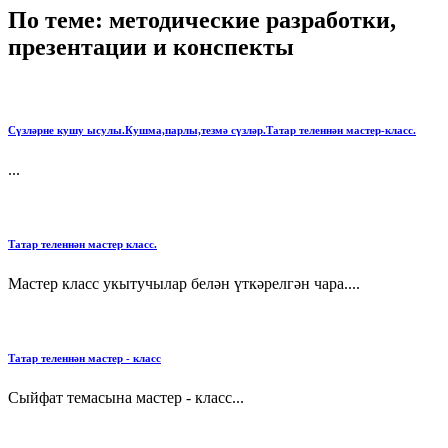
По теме: методические разработки,
презентации и конспекты
Сүзләрне кушу ысулы.Кушма,парлы,тезмә сүзләр.Татар теленнән мастер-класс.
...
Татар теленнән мастер класс.
Мастер класс укытучылар белән үткәрелгән чара....
Татар теленнән мастер - класс
Сыйфат темасына мастер - класс...