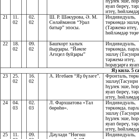
һүҙлек эше, һор
яуап биреү, тә
итеү, һөйләмдәр
21
11.
02.
Ш. Р. Шәкүрова, Ә. М.
Индивидуаль,
02
02
Сөләймәнов “Урал
төркөмдә эшлә
батыр” эпосы.
(Тәржемә итеү,
һөйләмдәр төҙө
22
18.
09.
Башҡорт халыҡ
Индивидуаль,
02
02
йырҙары. “Йәмле
төркөмдә, парл
Ағиҙел буйҙары”
эшләү (Тасуири
тәржемә итеү,
һорауҙарға яуап
Яҙ килә. 5 с
23
25.
16.
А. Игебаев “Яҙ бүләге”.
Фронталь, төрк
02
02
эшләү(Тасуири
һүҙлек эше, һор
яуап биреү, тә
итеү, һөйләмдәр
24
04.
02.
Л. Фархшатова «Тал
Индивидуаль,
03
03
бөрөһө».
төркөмдә, парл
эшләү (Тасуири
һүҙлек эше, һор
яуап биреү, тә
итеү, һөйләмдәр
25
11.
09.
Дәүләди “Нөгөш
Индивидуаль,