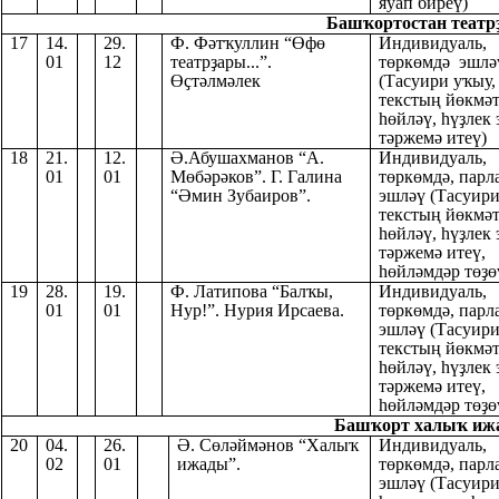
яуап биреү)
Башҡортостан театрҙ
17
14.
29.
Ф. Фәтҡуллин “Өфө
Индивидуаль,
01
12
театрҙары...”.
төркөмдә эшлә
Өҫтәлмәлек
(Тасуири уҡыу,
текстың йөкмә
һөйләү, һүҙлек 
тәржемә итеү)
18
21.
12.
Ә.Абушахманов “А.
Индивидуаль,
01
01
Мөбәрәков”. Г. Галина
төркөмдә, парл
“Әмин Зубаиров”.
эшләү (Тасуири
текстың йөкмә
һөйләү, һүҙлек 
тәржемә итеү,
һөйләмдәр төҙө
19
28.
19.
Ф. Латипова “Балҡы,
Индивидуаль,
01
01
Нур!”. Нурия Ирсаева.
төркөмдә, парл
эшләү (Тасуири
текстың йөкмә
һөйләү, һүҙлек 
тәржемә итеү,
һөйләмдәр төҙө
Башҡорт халыҡ ижад
20
04.
26.
Ә. Сөләймәнов “Халыҡ
Индивидуаль,
02
01
ижады”.
төркөмдә, парл
эшләү (Тасуири