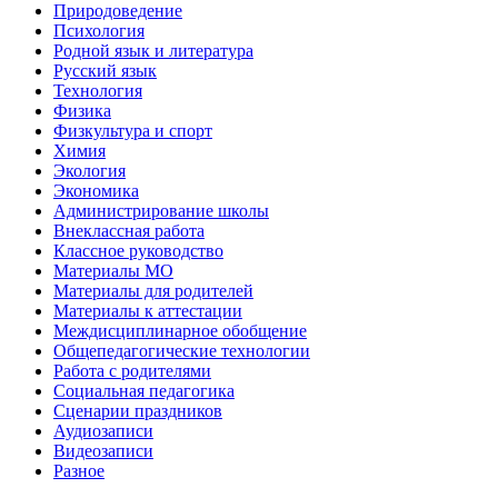
Природоведение
Психология
Родной язык и литература
Русский язык
Технология
Физика
Физкультура и спорт
Химия
Экология
Экономика
Администрирование школы
Внеклассная работа
Классное руководство
Материалы МО
Материалы для родителей
Материалы к аттестации
Междисциплинарное обобщение
Общепедагогические технологии
Работа с родителями
Социальная педагогика
Сценарии праздников
Аудиозаписи
Видеозаписи
Разное