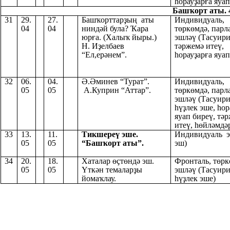
һорауҙарға яуап
Башҡорт аты. 4
31
29.
27.
Башҡорттарҙың аты
Индивидуаль,
04
04
ниндәй була? Ҡара
төркөмдә, парл
юрға. (Халыҡ йыры.)
эшләү (Тасуири
Н. Иҙелбаев
тәржемә итеү,
“Ел,ерәнем”.
һорауҙарға яуап
32
06.
04.
Ә.Әминев “Турат”.
Индивидуаль,
05
05
А.Куприн “Аттар”.
төркөмдә, парл
эшләү (Тасуири
һүҙлек эше, һор
яуап биреү, тә
итеү, һөйләмдәр
33
13.
11.
Тикшереү эше.
Индивидуаль э
05
05
“Башҡорт аты”.
эш)
34
20.
18.
Хаталар өҫтөндә эш.
Фронталь, төр
05
05
Үткән темаларҙы
эшләү (Тасуири
йомаҡлау.
һүҙлек эше)