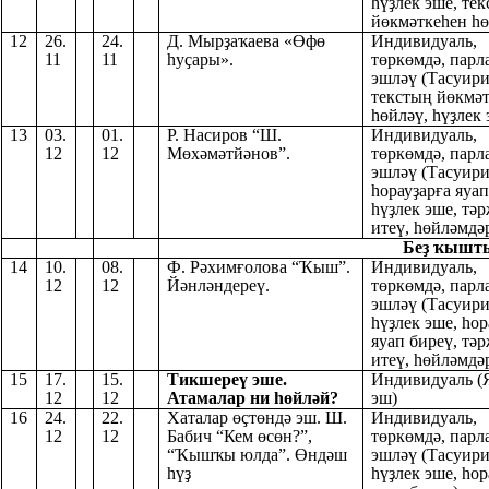
һүҙлек эше, те
йөкмәткеһен һө
12
26.
24.
Д. Мырҙаҡаева «Өфө
Индивидуаль,
11
11
һуҫары».
төркөмдә, парл
эшләү (Тасуири
текстың йөкмә
һөйләү, һүҙлек 
13
03.
01.
Р. Насиров “Ш.
Индивидуаль,
12
12
Мөхәмәтйәнов”.
төркөмдә, парл
эшләү (Тасуири
һорауҙарға яуап
һүҙлек эше, тә
итеү, һөйләмдәр
Беҙ ҡышты 
14
10.
08.
Ф. Рәхимғолова “Ҡыш”.
Индивидуаль,
12
12
Йәнләндереү.
төркөмдә, парл
эшләү (Тасуири
һүҙлек эше, һор
яуап биреү, тә
итеү, һөйләмдәр
15
17.
15.
Тикшереү эше.
Индивидуаль (
12
12
Атамалар ни һөйләй?
эш)
16
24.
22.
Хаталар өҫтөндә эш. Ш.
Индивидуаль,
12
12
Бабич “Кем өсөн?”,
төркөмдә, парл
“Ҡышҡы юлда”. Өндәш
эшләү (Тасуири
һүҙ
һүҙлек эше, һор