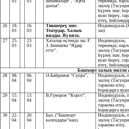
03
03
шишмәләре”, “Яҙғы
төркөмдә, парл
донъя”.
эшләү (Тасуири
һүҙлек эше, һор
яуап биреү, тә
итеү, һөйләмдәр
26
18.
16.
Тикшереү эше.
Индивидуаль (
03
03
Театрҙар. Халыҡ
эш)
ижады. Яҙ килә.
27
25.
23.
Хаталар өҫтөндә эш. Ғ.
Индивидуаль,
03
03
З. Биишева “Яҙҙар
төркөмдә, парл
етте”.
эшләү (Тасуири
һүҙлек эше, һор
яуап биреү, тә
итеү, һөйләмдәр
Башҡорт халыҡ милли а
28
08.
06.
Ә.Байрамов “Сүпрә”,
Индивидуаль, 
04
04
эшләү (Тасуири
тәржемә итеү,
һорауҙарға яуап
29
15.
13.
В.Ғүмәров “Ҡорот”.
Индивидуаль, 
04
04
эшләү (Тасуири
тәржемә итеү,
һорауҙарға яуап
30
22.
20.
Бал. (“Башҡорт
Индивидуаль, 
04
04
календары”нан).
эшләү (Тасуири
тәржемә итеү,