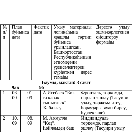
№
План
Фактик
Уҡыу материалы
Дәрестә уҡыу
п/
буйынса
дата
логикаһына
эшмәкәрлегенең
п
дата
ярашлы тәртип
ойоштороу
буйынса
формаһы
урынлашҡан,
Башҡортостан
Республикаһының
этномәҙәни
үҙенсәлектәрен
күрһәткән дәрес
темаһы
Һаумы, мәктәп! 3 сәғәт
9ав 9б
1
03.
01.
А.Игебаев “Бик
Фронталь, төркөмдә,
09
09
тә кәрәк
парлап эшләү (Тасуири
тыныслыҡ”.
уҡыу, тәржемә итеү,
Ҡабатлау.
һорауҙарға яуап биреү,
һүҙлек эше)
2
10.
08.
М. Аҡмулла
Индивидуаль,
09
09
“Көҙ”.
төркөмдә, парлап
Һөйләмдең баш
эшләү (Тасуири уҡыу,