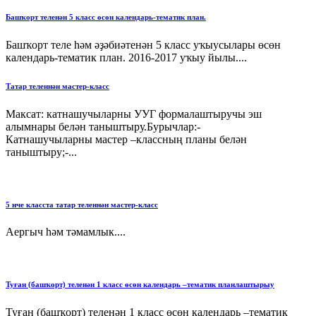
Башҡорт теленән 5 класс өсөн календарь-тематик план.
Башҡорт теле һәм әҙәбиәтенән 5 класс уҡыусылары өсөн
календарь-тематик план. 2016-2017 уҡыу йылы....
Татар теленнән мастер-класс
Максат: катнашучыларны УУГ формалаштыручы эш
алымнары белән таныштыру.Бурычлар:-
Катнашучыларны мастер –классның планы белән
таныштыру;-...
5 нче класста татар теленнән мастер-класс
Аергыч һәм тәмамлык....
Туған (башҡорт) теленән 1 класс өсөн календарь –тематик планлаштырыу
Туған (башҡорт) теленән 1 класс өсөн календарь –тематик