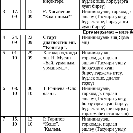
киҫәктәре.
һүҙлек эше, һорауҙарға
яуап биреү)
3
17.
15.
Ғ. Хөсәйенов
Индивидуаль, төркөмдә
09
09
“Бәхет нимә?”
эшләү (Тасуири уҡыу,
һүҙлек эше, һорауҙарға
яуап биреү)
Ергә мәрхәмәт – илгә бә
4
24.
22.
Старт
Индивидуаль эш( Яҙма
09
09
диагностик эш.
эш)
“Ҡоштар”.
5
01.
29.
Хаталар өҫтөндә
Индивидуаль,
10
09
эш. Н. Мусин
төркөмдә, парлап
«Һай, урманым,
эшләү (Тасуири уҡыу,
урманым...».
һорауҙарға яуап
биреү,тәржемә итеү,
һүҙлек эше, диалог
төҙөү)
6
08.
06.
Т. Ғәниева «Оло
Индивидуаль,
10
10
ялан».
төркөмдә, парлап
эшләү (Тасуири уҡыу,
һорауҙарға яуап биреү,
һүҙлек эше, шиғырҙың
тәржемәһе өҫтөндә эш)
7
15.
13.
Р. Ғарипов
Индивидуаль,
10
10
“Кеше”.
төркөмдә, парлап
Ҡылым.
эшләү (Тасуири уҡыу,