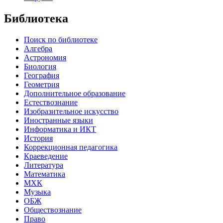
Библиотека
Поиск по библиотеке
Алгебра
Астрономия
Биология
География
Геометрия
Дополнительное образование
Естествознание
Изобразительное искусство
Иностранные языки
Информатика и ИКТ
История
Коррекционная педагогика
Краеведение
Литература
Математика
МХК
Музыка
ОБЖ
Обществознание
Право