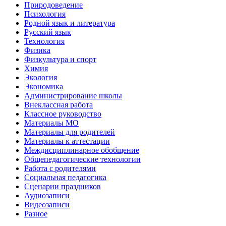
Природоведение
Психология
Родной язык и литература
Русский язык
Технология
Физика
Физкультура и спорт
Химия
Экология
Экономика
Администрирование школы
Внеклассная работа
Классное руководство
Материалы МО
Материалы для родителей
Материалы к аттестации
Междисциплинарное обобщение
Общепедагогические технологии
Работа с родителями
Социальная педагогика
Сценарии праздников
Аудиозаписи
Видеозаписи
Разное