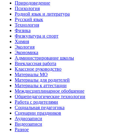
Природоведение
Психология
Родной язык и литература
Русский язык
Технология
Физика
Физкультура и спорт
Химия
Экология
Экономика
Администрирование школы
Внеклассная работа
Классное руководство
Материалы МО
Материалы для родителей
Материалы к аттестации
Междисциплинарное обобщение
Общепедагогические технологии
Работа с родителями
Социальная педагогика
Сценарии праздников
Аудиозаписи
Видеозаписи
Разное