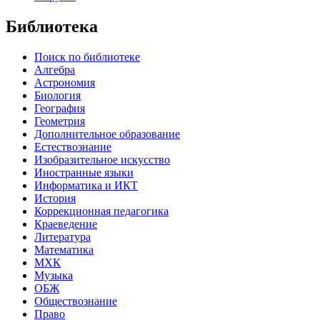
Библиотека
Поиск по библиотеке
Алгебра
Астрономия
Биология
География
Геометрия
Дополнительное образование
Естествознание
Изобразительное искусство
Иностранные языки
Информатика и ИКТ
История
Коррекционная педагогика
Краеведение
Литература
Математика
МХК
Музыка
ОБЖ
Обществознание
Право