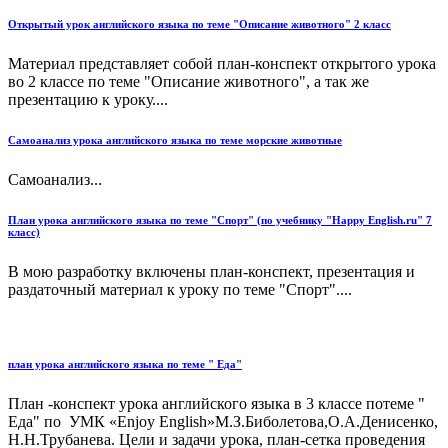
Открытый урок английского языка по теме "Описание животного" 2 класс
Материал представляет собой план-конспект открытого урока
во 2 классе по теме "Описание животного", а так же
презентацию к уроку....
Самоанализ урока английского языка по теме морские животные
Самоанализ...
План урока английского языка по теме "Спорт" (по учебнику "Happy English.ru" 7
класс)
В мою разработку включены план-конспект, презентация и
раздаточный материал к уроку по теме "Спорт"....
план урока английского языка по теме " Еда"
План -конспект урока английского языка в 3 классе потеме "
Еда" по УМК «Enjoy English»М.З.Биболетова,О.А.Денисенко,
Н.Н.Трубанева. Цели и задачи урока, план-сетка проведения