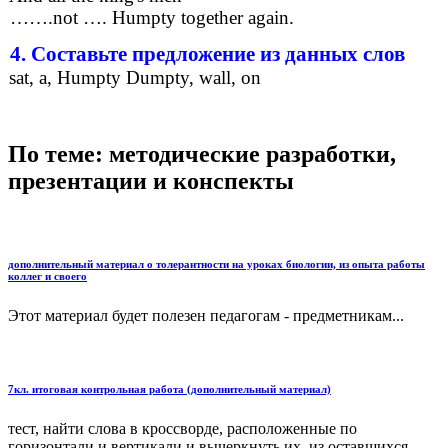
…….not …. Humpty together again.
4. Составьте предложение из данных слов
sat, a, Humpty Dumpty, wall, on
По теме: методические разработки,
презентации и конспекты
дополнительный материал о толерантности на уроках биологии, из опыта работы
коллег и своего
Этот материал будет полезен педагогам - предметникам...
7кл. итоговая контрольная работа (дополнительный материал)
тест, найти слова в кроссворде, расположенные по
горизонтали и вертикали и вычеркнуть их, из оставшихся