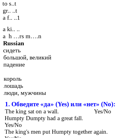
to s..t
gr.. ..t
a f.. ..1
a ki.. ..
a h …rs m….n
Russian
сидеть
большой, великий
падение
король
лошадь
люди, мужчины
1. Обведите «да» (Yes) или «нет» (No):
The king sat on a wall. Yes/No
Humpty Dumpty had a great fall.
Yes/No
The king's men put Humpty together again.