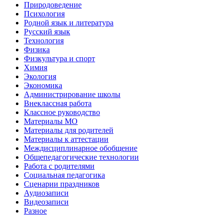
Природоведение
Психология
Родной язык и литература
Русский язык
Технология
Физика
Физкультура и спорт
Химия
Экология
Экономика
Администрирование школы
Внеклассная работа
Классное руководство
Материалы МО
Материалы для родителей
Материалы к аттестации
Междисциплинарное обобщение
Общепедагогические технологии
Работа с родителями
Социальная педагогика
Сценарии праздников
Аудиозаписи
Видеозаписи
Разное