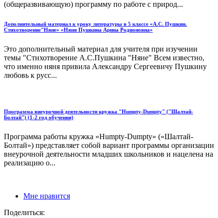
(общеразвивающую) программу по работе с природ...
Дополнительный материал к уроку литературы в 5 классе «А.С. Пушкин.
Стихотворение"Няне» «Няня Пушкина Арина Родионовна»
Это дополнительный материал для учителя при изучении
темы "Стихотворение А.С.Пушкина "Няне" Всем известно,
что именно няня привила Александру Сергеевичу Пушкину
любовь к русс...
Программа внеурочной деятельности кружка "Humpty-Dumpty" ("Шалтай-
Болтай") (1-2 год обучения)
Программа работы кружка «Humpty-Dumpty» («Шалтай-
Болтай») представляет собой вариант программы организации
внеурочной деятельности младших школьников и нацелена на
реализацию о...
Мне нравится
Поделиться: