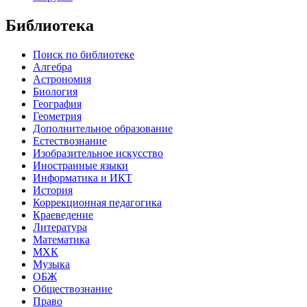
Библиотека
Поиск по библиотеке
Алгебра
Астрономия
Биология
География
Геометрия
Дополнительное образование
Естествознание
Изобразительное искусство
Иностранные языки
Информатика и ИКТ
История
Коррекционная педагогика
Краеведение
Литература
Математика
МХК
Музыка
ОБЖ
Обществознание
Право