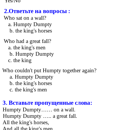
Yes/No
2.Ответьте на вопросы :
Who sat on a wall?
a. Humpty Dumpty
b. the king's horses
Who had a great fall?
a. the king's men
b. Humpty Dumpty
с. the king
Who couldn't put Humpty together again?
a. Humpty Dumpty
b. the king's horses
c. the king's men
3. Вставьте пропущенные слова:
Humpty Dumpty…… on a wall.
Humpty Dumpty ….. a great fall.
All the king's horses,
And all the king's men