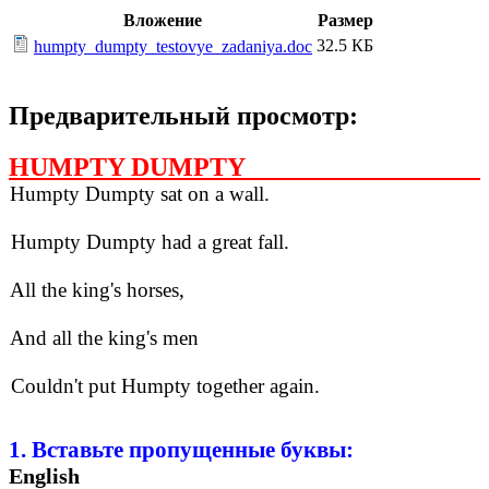
Вложение
Размер
32.5 КБ
humpty_dumpty_testovye_zadaniya.doc
Предварительный просмотр:
HUMPTY DUMPTY
Humpty Dumpty sat on a wall.
Humpty Dumpty had a great fall.
All the king's horses,
And all the king's men
Couldn't put Humpty together again.
1. Вставьте пропущенные буквы:
English