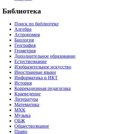
Библиотека
Поиск по библиотеке
Алгебра
Астрономия
Биология
География
Геометрия
Дополнительное образование
Естествознание
Изобразительное искусство
Иностранные языки
Информатика и ИКТ
История
Коррекционная педагогика
Краеведение
Литература
Математика
МХК
Музыка
ОБЖ
Обществознание
Право