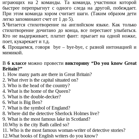
играющих на 2 команды. Та команда, участники которой
быстрее перепрыгнут с одного следа на другой, побеждает.
При этом команда хором считает шаги. (Таким образом дети
легко запоминают счет от 1 до 5).
5
.Читается стихотворение на английском языке. Как только
стихотворение дочитано до конца, все перестают улыбаться.
Кто не выдерживает, платит фант: прыгает на одной ножке,
поет, кукарекает и т.д.
6
. Прощаемся, говоря bye – bye-bye, с разной интонацией и
мимикой.
В
6 классе
можно провести
викторину “Do you know Great
Britain?”
1. How many parts are there in Great Britain?
2. What river is the capital situated on?
3. Who is the head of the country?
4. What is the home of the Queen?
5. What is the double-decker?
6. What is Big Ben?
7. What is the symbol of England?
8. Where did the detective Sherlock Holmes live?
9. What is the most famous lake in Scotland?
10.Why is the city Bath called so?
11. Who is the most famous woman-writer of detective stories?
12.What books of English writers do you know?