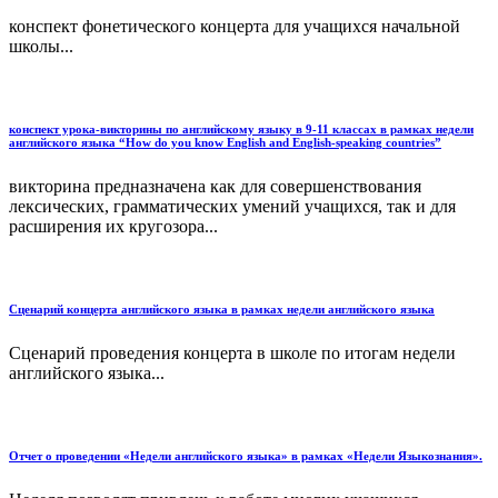
конспект фонетического концерта для учащихся начальной
школы...
конспект урока-викторины по английскому языку в 9-11 классах в рамках недели
английского языка “How do you know English and English-speaking countries”
викторина предназначена как для совершенствования
лексических, грамматических умений учащихся, так и для
расширения их кругозора...
Сценарий концерта английского языка в рамках недели английского языка
Сценарий проведения концерта в школе по итогам недели
английского языка...
Отчет о проведении «Недели английского языка» в рамках «Недели Языкознания».