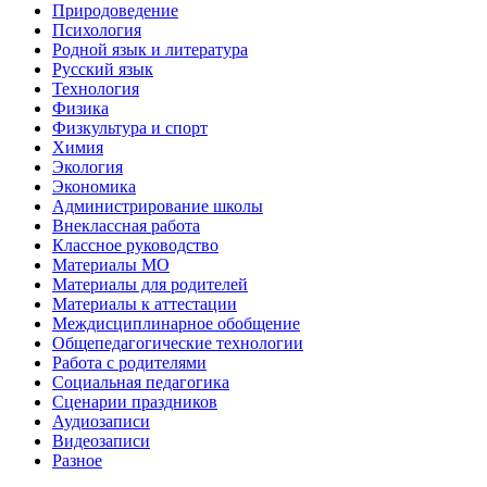
Природоведение
Психология
Родной язык и литература
Русский язык
Технология
Физика
Физкультура и спорт
Химия
Экология
Экономика
Администрирование школы
Внеклассная работа
Классное руководство
Материалы МО
Материалы для родителей
Материалы к аттестации
Междисциплинарное обобщение
Общепедагогические технологии
Работа с родителями
Социальная педагогика
Сценарии праздников
Аудиозаписи
Видеозаписи
Разное