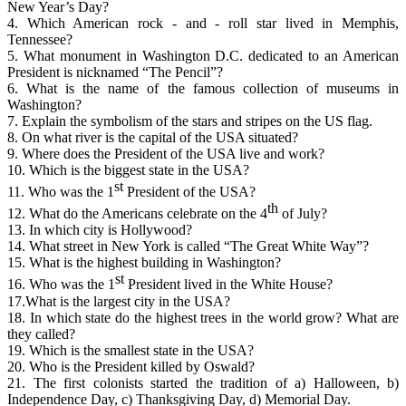
New Year’s Day?
4. Which American rock - and - roll star lived in Memphis,
Tennessee?
5. What monument in Washington D.C. dedicated to an American
President is nicknamed “The Pencil”?
6. What is the name of the famous collection of museums in
Washington?
7. Explain the symbolism of the stars and stripes on the US flag.
8. On what river is the capital of the USA situated?
9. Where does the President of the USA live and work?
10. Which is the biggest state in the USA?
st
11. Who was the 1
President of the USA?
th
12. What do the Americans celebrate on the 4
of July?
13. In which city is Hollywood?
14. What street in New York is called “The Great White Way”?
15. What is the highest building in Washington?
st
16. Who was the 1
President lived in the White House?
17.What is the largest city in the USA?
18. In which state do the highest trees in the world grow? What are
they called?
19. Which is the smallest state in the USA?
20. Who is the President killed by Oswald?
21. The first colonists started the tradition of a) Halloween, b)
Independence Day, c) Thanksgiving Day, d) Memorial Day.