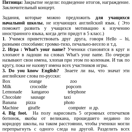
Пятница:
Закрытие недели: подведение итогов, награждение.
Заключительный концерт.
Задания, которые можно предложить
для учащихся
начальной школы
, не изучающих английский язык. ( Это
поможет развить у учащихся мотивацию к изучению
иностранного языка, когда дети придут в 5 класс.)
1
. Учимся приветствовать друг друга, говоря Hello – hi,
разными способами: громко-тихо, печально-весело и т.д.
2.
Игра : What’s your name?
Ученики становятся в круг и
хлопают в ладоши на словах What’s your name. По очереди
называют свои имена, хлопая при этом по коленкам. И так по
кругу, пока не назовут имена всех участников игры.
3. Do you know English?
Знаете ли вы, что значат эти
английские слова по-русски:
Box orange zoo
Milk crocodile popcorn
Lemonade kangaroo telephone
Chocolate sausage taxi
Banana pizza photo
Machine giraffe computer и др.
4.
Big foot.
На полу нарисовать 5 огромных отпечатков
ботинок, якобы от великана, прошедшего недавно по
коридору школы, на таком расстоянии, чтобы ученики могли
перепрыгнуть с одного следа на другой. Разделить всех