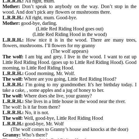
L.R.R.H.:
All right, mum.
Mother:
Don’t speak to anybody on the way. Don’t stop in the
wood. And don’t pick any flowers or mushrooms there.
L.R.R.H.:
All right, mum. Good-bye.
Mother:
good-bye, darling.
(Little Red Riding Hood goes out)
(Little Red Riding Hood in the wood)
L.R.R.H.:
How nice it is in the wood. There are many trees,
flowers, mushrooms. I’ll flowers for my granny
(The wolf appears)
The wolf:
I am big and grey. I live in the wood. I want to eat up
Little Red Riding Hood. (goes up to Little Red Riding Hood). Good
morning, to Little Red Riding Hood.
L.R.R.H.:
Good morning, Mr. Wolf.
The wolf:
Where are you going, Little Red Riding Hood?
L.R.R.H.:
I’m going to my grandmother. It’s her birthday today. I
take a cake, , some apples and a jug of honey to her.
The wolf:
Where does she live, your granny?
L.R.R.H.:
She lives in a little house in the wood near the river.
The wolf: Is it far from there?
L.R.R.H.:
No, it is not.
The wolf:
Well, good-bye, Little Red Riding Hood
L.R.R.H.:
good-bye, Mr. Wolf
(The wolf comes to Granny’s house and knocks at the door)
Granny:
Who’s there?