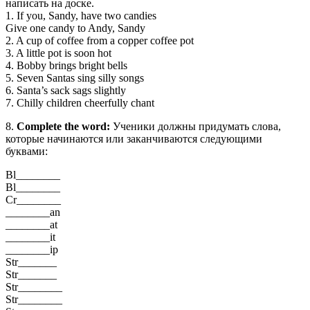
написать на доске.
1. If you, Sandy, have two candies
Give one candy to Andy, Sandy
2. A cup of coffee from a copper coffee pot
3. A little pot is soon hot
4. Bobby brings bright bells
5. Seven Santas sing silly songs
6. Santa’s sack sags slightly
7. Chilly children cheerfully chant
8.
Complete the word:
Ученики должны придумать слова,
которые начинаются или заканчиваются следующими
буквами:
Bl________
Bl________
Cr________
________an
________at
________it
________ip
Str_______
Str_______
Str________
Str________