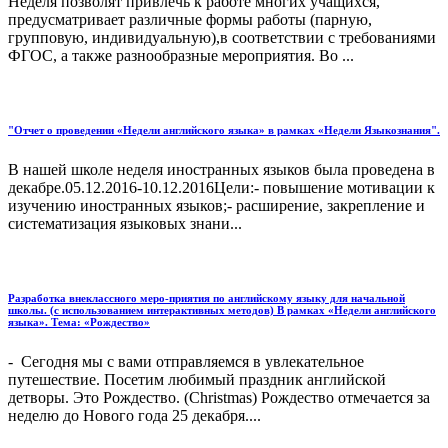
Неделя позволят привлечь к работе многих учащихся,
предусматривает различные формы работы (парную,
групповую, индивидуальную),в соответствии с требованиями
ФГОС, а также разнообразные мероприятия. Во ...
"Отчет о проведении «Недели английского языка» в рамках «Недели Языкознания".
В нашей школе неделя иностранных языков была проведена в
декабре.05.12.2016-10.12.2016Цели:- повышение мотивации к
изучению иностранных языков;- расширение, закрепление и
систематизация языковых знани...
Разработка внеклассного меро-приятия по английскому языку для начальной
школы. (с использованием интерактивных методов) В рамках «Недели английского
языка». Тема: «Рождество»
- Сегодня мы с вами отправляемся в увлекательное
путешествие. Посетим любимый праздник английской
детворы. Это Рождество. (Christmas) Рождество отмечается за
неделю до Нового года 25 декабря....