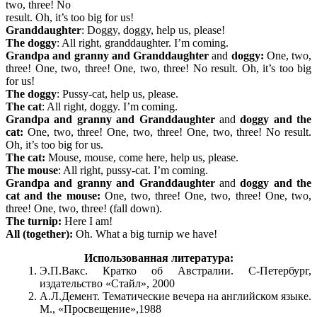
two, three! No
result. Oh, it’s too big for us!
Granddaughter
: Doggy, doggy, help us, please!
The doggy
: All right, granddaughter. I’m coming.
Grandpa and granny and Granddaughter
and
doggy:
One, two,
three! One, two, three! One, two, three! No result. Oh, it’s too big
for us!
The doggy
: Pussy-cat, help us, please.
The cat
: All right, doggy. I’m coming.
Grandpa and granny and Granddaughter
and
doggy and the
cat:
One, two, three! One, two, three! One, two, three! No result.
Oh, it’s too big for us.
The cat:
Mouse, mouse, come here, help us, please.
The mouse
: All right, pussy-cat. I’m coming.
Grandpa and granny and Granddaughter
and
doggy and the
cat and the mouse:
One, two, three! One, two, three! One, two,
three! One, two, three! (fall down).
The turnip:
Here I am!
All (together):
Oh. What a big turnip we have!
Использованная литература:
Э.П.Вакс. Кратко об Австралии. С-Петербург,
издательство «Стайл», 2000
А.Л.Демент. Тематические вечера на английском языке.
М., «Просвещение»,1988