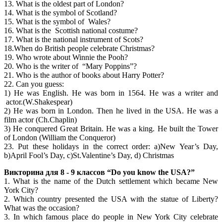
13. What is the oldest part of London?
14. What is the symbol of Scotland?
15. What is the symbol of Wales?
16. What is the Scottish national costume?
17. What is the national instrument of Scots?
18.When do British people celebrate Christmas?
19. Who wrote about Winnie the Pooh?
20. Who is the writer of “Mary Poppins”?
21. Who is the author of books about Harry Potter?
22. Can you guess:
1) He was English. He was born in 1564. He was a writer and
actor.(W.Shakespear)
2) He was born in London. Then he lived in the USA. He was a
film actor (Ch.Chaplin)
3) He conquered Great Britain. He was a king. He built the Tower
of London (William the Conqueror)
23. Put these holidays in the correct order: a)New Year’s Day,
b)April Fool’s Day, c)St.Valentine’s Day, d) Christmas
Викторина для 8 - 9 классов “Do you know the USA?”
1. What is the name of the Dutch settlement which became New
York City?
2. Which country presented the USA with the statue of Liberty?
What was the occasion?
3. In which famous place do people in New York City celebrate