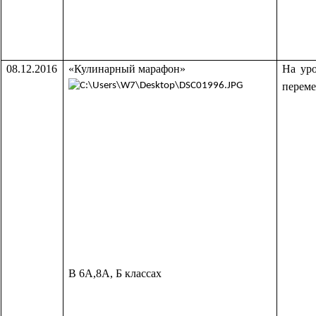
08.12.2016
«Кулинарный марафон»
На ур
переме
В 6А,8А, Б классах