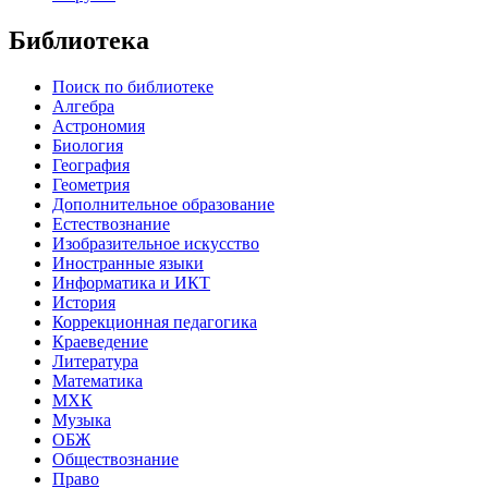
Библиотека
Поиск по библиотеке
Алгебра
Астрономия
Биология
География
Геометрия
Дополнительное образование
Естествознание
Изобразительное искусство
Иностранные языки
Информатика и ИКТ
История
Коррекционная педагогика
Краеведение
Литература
Математика
МХК
Музыка
ОБЖ
Обществознание
Право