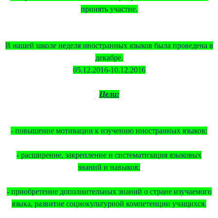
принять участие.
В нашей школе неделя иностранных языков была проведена в
декабре.
05.12.2016-10.12.2016
Цели:
- повышение мотивации к изучению иностранных языков;
- расширение, закрепление и систематизация языковых
знаний и навыков;
- приобретение дополнительных знаний о стране изучаемого
языка, развитие социокультурной компетенции учащихся.