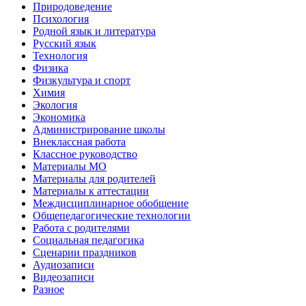
Природоведение
Психология
Родной язык и литература
Русский язык
Технология
Физика
Физкультура и спорт
Химия
Экология
Экономика
Администрирование школы
Внеклассная работа
Классное руководство
Материалы МО
Материалы для родителей
Материалы к аттестации
Междисциплинарное обобщение
Общепедагогические технологии
Работа с родителями
Социальная педагогика
Сценарии праздников
Аудиозаписи
Видеозаписи
Разное