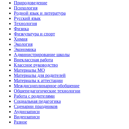
Природоведение
Психология
Родной язык и литература
Русский язык
Технология
Физика
Физкультура и спорт
Химия
Экология
Экономика
Администрирование школы
Внеклассная работа
Классное руководство
Материалы МО
Материалы для родителей
Материалы к аттестации
Междисциплинарное обобщение
Общепедагогические технологии
Работа с родителями
Социальная педагогика
Сценарии праздников
Аудиозаписи
Видеозаписи
Разное