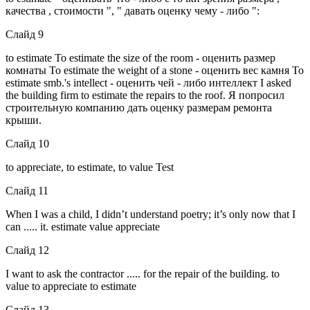
качества , стоимости ", " давать оценку чему - либо ":
Слайд 9
to estimate To estimate the size of the room - оценить размер
комнаты To estimate the weight of a stone - оценить вес камня To
estimate smb.'s intellect - оценить чей - либо интеллект I asked
the building firm to estimate the repairs to the roof. Я попросил
строительную компанию дать оценку размерам ремонта
крыши.
Слайд 10
to appreciate, to estimate, to value Test
Слайд 11
When I was a child, I didn’t understand poetry; it’s only now that I
can ..... it. estimate value appreciate
Слайд 12
I want to ask the contractor ..... for the repair of the building. to
value to appreciate to estimate
Слайд 13