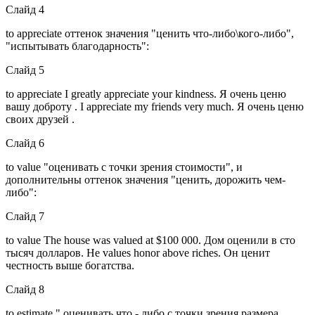
Слайд 4
to appreciate оттенок значения "ценить что-либо\кого-либо",
"испытывать благодарность":
Слайд 5
to appreciate I greatly appreciate your kindness. Я очень ценю
вашу доброту . I appreciate my friends very much. Я очень ценю
своих друзей .
Слайд 6
to value "оценивать с точки зрения стоимости", и
дополнительны оттенок значения "ценить, дорожить чем-
либо":
Слайд 7
to value The house was valued at $100 000. Дом оценили в сто
тысяч долларов. He values honor above riches. Он ценит
честность выше богатства.
Слайд 8
to estimate " оценивать что - либо с точки зрения размера ,