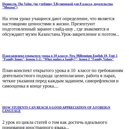
Ценности. The Value. (по учебнику Т.Кузнецовой для 8 класса, издательства
"Мектеп")
На этом уроке учащиеся дают определение, что является
настоящими ценностями в жизни. Презентуют
подготовленный заранее слайд-шоу , где знакомятся и
обсуждают музеи Казахстана.Урок-закрепление и поэтом...
План-конспект открытого урока в 10 классе; New Millennium English 10, Unit 5
"Family Issues", lessons 1-2: "What makes a family?", lesson 2 "Family Values"
План-конспект открытого урока в 10 классе по требованиям
деятельностного подхода: целеполагание, работа в парах,
четкие указания перед каждым заданием, саморефлексия и
самооценка в конце урока....
HOW STUDENTS CAN REACH A GOOD APPRECIATION OF A FOREIGN
LANGUAGE
2 урок из цикла статей о том как достичь идеального
понимания иностранного языка...