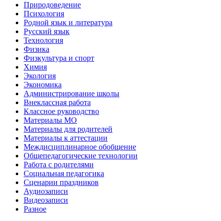
Природоведение
Психология
Родной язык и литература
Русский язык
Технология
Физика
Физкультура и спорт
Химия
Экология
Экономика
Администрирование школы
Внеклассная работа
Классное руководство
Материалы МО
Материалы для родителей
Материалы к аттестации
Междисциплинарное обобщение
Общепедагогические технологии
Работа с родителями
Социальная педагогика
Сценарии праздников
Аудиозаписи
Видеозаписи
Разное