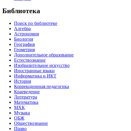
Библиотека
Поиск по библиотеке
Алгебра
Астрономия
Биология
География
Геометрия
Дополнительное образование
Естествознание
Изобразительное искусство
Иностранные языки
Информатика и ИКТ
История
Коррекционная педагогика
Краеведение
Литература
Математика
МХК
Музыка
ОБЖ
Обществознание
Право