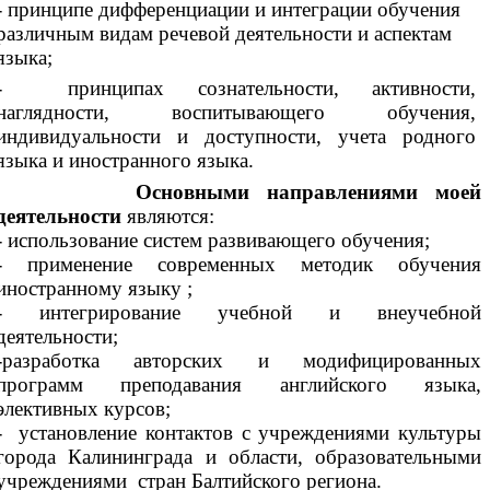
- принципе дифференциации и интеграции обучения
различным видам речевой деятельности и аспектам
языка;
- принципах сознательности, активности,
наглядности, воспитывающего обучения,
индивидуальности и доступности, учета родного
языка и иностранного языка.
Основными направлениями моей
деятельности
являются:
- использование систем развивающего обучения;
- применение современных методик обучения
иностранному языку ;
- интегрирование учебной и внеучебной
деятельности;
-разработка авторских и модифицированных
программ преподавания английского языка,
элективных курсов;
- установление контактов с учреждениями культуры
города Калининграда и области, образовательными
учреждениями стран Балтийского региона.