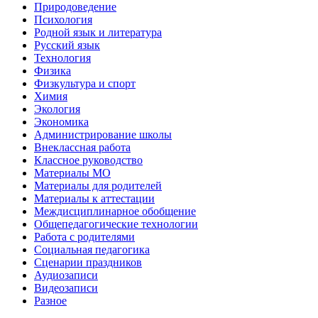
Природоведение
Психология
Родной язык и литература
Русский язык
Технология
Физика
Физкультура и спорт
Химия
Экология
Экономика
Администрирование школы
Внеклассная работа
Классное руководство
Материалы МО
Материалы для родителей
Материалы к аттестации
Междисциплинарное обобщение
Общепедагогические технологии
Работа с родителями
Социальная педагогика
Сценарии праздников
Аудиозаписи
Видеозаписи
Разное