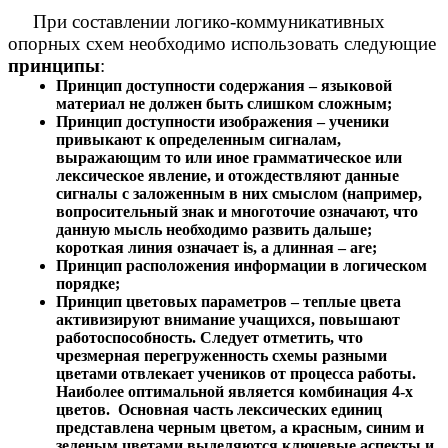
При составлении логико-коммуникативных
опорных схем необходимо использовать следующие
принципы
:
Принцип доступности содержания – языковой
материал не должен быть слишком сложным;
Принцип доступности изображения – ученики
привыкают к определенным сигналам,
выражающим то или иное грамматическое или
лексическое явление, и отождествляют данные
сигналы с заложенным в них смыслом (например,
вопросительный знак и многоточие означают, что
данную мысль необходимо развить дальше;
короткая линия означает is, а длинная – are;
Принцип расположения информации в логическом
порядке;
Принцип цветовых параметров – теплые цвета
активизируют внимание учащихся, повышают
работоспособность. Следует отметить, что
чрезмерная перегруженность схемы разными
цветами отвлекает учеников от процесса работы.
Наиболее оптимальной является комбинация 4-х
цветов. Основная часть лексических единиц
представлена черным цветом, а красным, синим и
зеленым цветами выделяются ключевые аспекты и