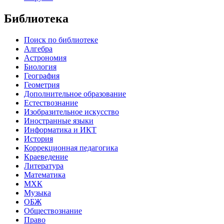
Библиотека
Поиск по библиотеке
Алгебра
Астрономия
Биология
География
Геометрия
Дополнительное образование
Естествознание
Изобразительное искусство
Иностранные языки
Информатика и ИКТ
История
Коррекционная педагогика
Краеведение
Литература
Математика
МХК
Музыка
ОБЖ
Обществознание
Право