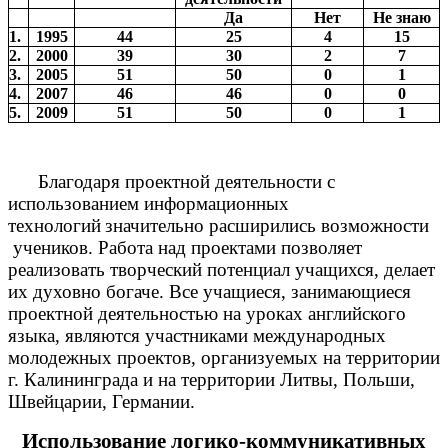
Да
Нет
Не знаю
1.
1995
44
25
4
15
2.
2000
39
30
2
7
3.
2005
51
50
0
1
4.
2007
46
46
0
0
5.
2009
51
50
0
1
Благодаря проектной деятельности с
использованием информационных
технологий
значительно расширились возможности
учеников. Работа над проектами позволяет
реализовать творческий потенциал учащихся, делает
их духовно богаче. Все учащиеся, занимающиеся
проектной деятельностью на уроках английского
языка, являются участниками международных
молодежных проектов, организуемых на территории
г. Калининграда и на территории Литвы, Польши,
Швейцарии, Германии.
Использование логико-коммуникативных