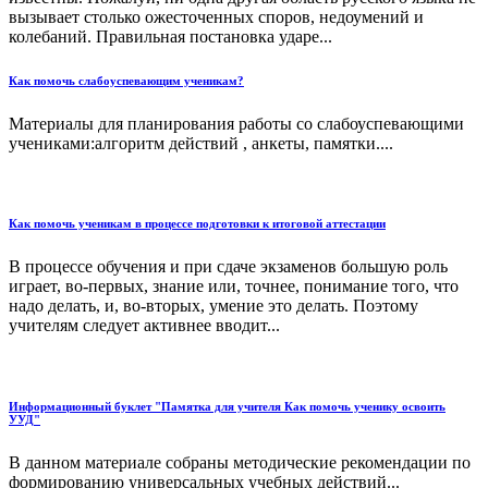
вызывает столько ожесточенных споров, недоумений и
колебаний. Правильная постановка ударе...
Как помочь слабоуспевающим ученикам?
Материалы для планирования работы со слабоуспевающими
учениками:алгоритм действий , анкеты, памятки....
Как помочь ученикам в процессе подготовки к итоговой аттестации
В процессе обучения и при сдаче экзаменов большую роль
играет, во-первых, знание или, точнее, понимание того, что
надо делать, и, во-вторых, умение это делать. Поэтому
учителям следует активнее вводит...
Информационный буклет "Памятка для учителя Как помочь ученику освоить
УУД"
В данном материале собраны методические рекомендации по
формированию универсальных учебных действий...