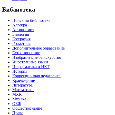
Библиотека
Поиск по библиотеке
Алгебра
Астрономия
Биология
География
Геометрия
Дополнительное образование
Естествознание
Изобразительное искусство
Иностранные языки
Информатика и ИКТ
История
Коррекционная педагогика
Краеведение
Литература
Математика
МХК
Музыка
ОБЖ
Обществознание
Право