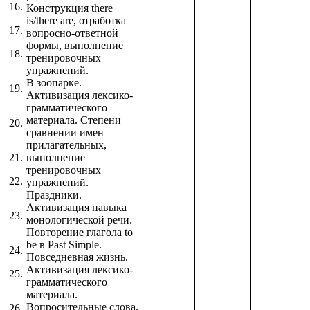
16.
Конструкция there
is/there are, отработка
17.
вопросно-ответной
формы, выполнение
18.
тренировочных
упражнений.
В зоопарке.
19.
Активизация лексико-
грамматического
материала. Степени
20.
сравнении имен
прилагательных,
21.
выполнение
тренировочных
22.
упражнений.
Праздники.
Активизация навыка
23.
монологической речи.
Повторение глагола to
be в Past Simple.
24.
Повседневная жизнь.
Активизация лексико-
25.
грамматического
материала.
Вопросительные слова.
26.