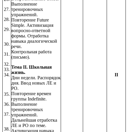
Выполнение
27.
тренировочных
упражнений.
28.
Повторение Future
Simple. Активизация
29.
вопросно-ответной
формы. Отработка
навыка диалогической
30.
речи.
Контрольная работа
31.
(письмо).
32.
Тема II. Школьная
33.
жизнь.
34.
II
Дни недели. Распорядок
дня. Ввод новых ЛЕ и
РО.
Повторение времен
35.
группы Indefinite.
36.
Выполнение
тренировочных
37.
упражнений.
Дальнейшая отработка
ЛЕ и РО по теме.
38.
Активизация навыка