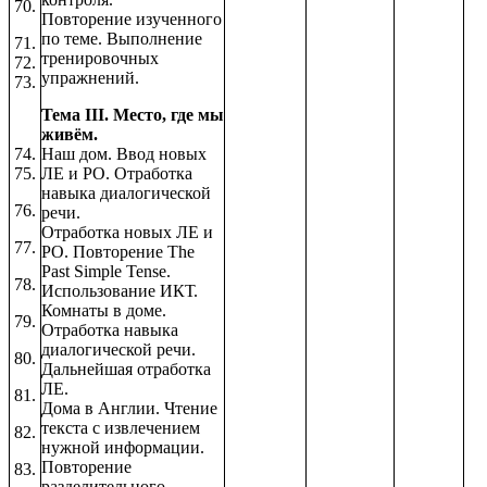
70.
Повторение изученного
по теме. Выполнение
71.
тренировочных
72.
упражнений.
73.
Тема III. Место, где мы
живём.
74.
Наш дом. Ввод новых
75.
ЛЕ и РО. Отработка
навыка диалогической
76.
речи.
Отработка новых ЛЕ и
77.
РО. Повторение The
Past Simple Tense.
78.
Использование ИКТ.
Комнаты в доме.
79.
Отработка навыка
диалогической речи.
80.
Дальнейшая отработка
ЛЕ.
81.
Дома в Англии. Чтение
текста с извлечением
82.
нужной информации.
Повторение
83.
разделительного