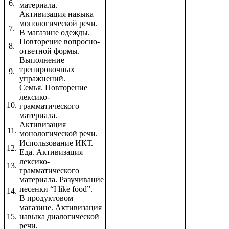
6.
материала.
Активизация навыка
монологической речи.
7.
В магазине одежды.
Повторение вопросно-
8.
ответной формы.
Выполнение
тренировочных
9.
упражнений.
Семья. Повторение
лексико-
10.
грамматического
материала.
Активизация
11.
монологической речи.
Использование ИКТ.
12.
Еда. Активизация
лексико-
13.
грамматического
материала. Разучивание
песенки “I like food”.
14.
В продуктовом
магазине. Активизация
15.
навыка диалогической
речи.