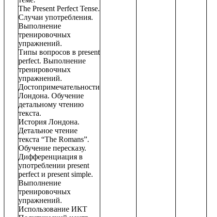
The Present Perfect Tense.
Случаи употребления.
Выполнение
тренировочных
упражнений.
Типы вопросов в present
perfect. Выполнение
тренировочных
упражнений.
Достопримечательности
Лондона. Обучение
детальному чтению
текста.
История Лондона.
Детальное чтение
текста “The Romans”.
Обучение пересказу.
Дифференциация в
употреблении present
perfect и present simple.
Выполнение
тренировочных
упражнений.
Использование ИКТ