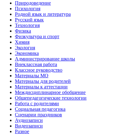
Природоведение
Психология
Родной язык и литература
Русский язык
Технология
Физика
Физкультура и спорт
Химия
Экология
Экономика
Администрирование школы
Внеклассная работа
Классное руководство
Материалы МО
Материалы для родителей
Материалы к аттестации
Междисциплинарное обобщение
Общепедагогические технологии
Работа с родителями
Социальная педагогика
Сценарии праздников
Аудиозаписи
Видеозаписи
Разное