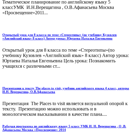
Тематическое планирование по английскому языку 5
классУМК И.Н.Верещагина , О.В.Афанасьева Москва
«Просвещение»2011...
Открытый урок для 8 класса по теме «Стереотипы» (по учебнику Кузовлев
«Английский язык» 8 класс) Автор урока: Юртаева Наталья Евгеньевна
Открытый урок для 8 класса по теме «Стереотипы»(по
учебнику Кузовлев «Английский язык» 8 класс) Автор урока:
Юртаева Наталья Евгеньевна Цель урока: Познакомить
учащихся с различными ст...
Презентация к тексту The places to visit, учебник английского языка 4 класс, авторы
И.Н. Верещагина, О.В.Афанасьева
Презентация The Places to visit является визуальной опорой к
тексту. Презентацию можно использовать и в
монологическом высказывании в качестве плана....
Рабочая программа по английскому языку 5 класс УМК И. Н. Верещагина , О .В.
Афанасьева Москва «Просвещение» 2014