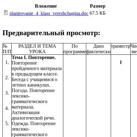
Вложение
Размер
67.5 КБ
planirovanie_4_klass_vereshchagina.doc
Предварительный просмотр:
№
РАЗДЕЛ И ТЕМА
По
Дано
триместр
Чи
П/П
УРОКА
программе
фактически
ме
Тема I. Повторение.
1.
I
Повторение
пройденного материала
в предыдущем классе.
2.
Беседа с учащимися о
летних каникулах.
Погода. Повторение
3.
лексико-
грамматического
материала.
4.
Активизация
диалогической речи.
5.
Одежда. Повторение
лексико-
грамматического