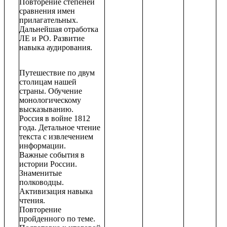
Повторение степеней
сравнения имен
прилагательных.
Дальнейшая отработка
ЛЕ и РО. Развитие
навыка аудирования.
Путешествие по двум
столицам нашей
страны. Обучение
монологическому
высказыванию.
Россия в войне 1812
года. Детальное чтение
текста с извлечением
информации.
Важные события в
истории России.
Знаменитые
полководцы.
Активизация навыка
чтения.
Повторение
пройденного по теме.