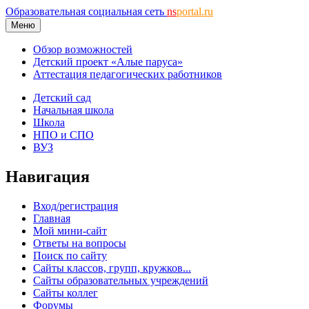
Образовательная социальная сеть
ns
portal.ru
Меню
Обзор возможностей
Детский проект «Алые паруса»
Аттестация педагогических работников
Детский сад
Начальная школа
Школа
НПО и СПО
ВУЗ
Навигация
Вход/регистрация
Главная
Мой мини-сайт
Ответы на вопросы
Поиск по сайту
Сайты классов, групп, кружков...
Сайты образовательных учреждений
Сайты коллег
Форумы