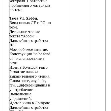
контроля. Повторение
пройденного материала
по теме.
Тема VI. Хобби.
Ввод новых ЛЕ и РО по
теме.
Детальное чтение
текста “Хобби”.
Дальнейшая отработка
ЛЕ.
Мое любимое занятие.
Конструкция “to be fond
of”, использование в
речи.
Идем в Большой театр.
Развитие навыка
выразительного чтения.
Слова some, any, little,
few. Дифференциация в
употреблении.
Выполнение
упражнений.
Идем в кино в Лондоне.
Дальнейшая отработка