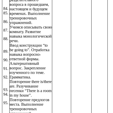
вопроса в прошедшем,
84.
настоящем и будущем
85.
временах. Выполнение
тренировочных
86.
упражнений.
Учимся описывать свою
87.
комнату. Развитие
навыка монологической
88.
речи.
Ввод конструкции “to
be going to”. Отработка
89.
навыка вопросно-
ответной формы.
90.
Альтернативный
вопрос. Закрепление
91.
изученного по теме.
92.
Грамматика.
Повторение there is/there
are. Разучивание
93.
песенки “There is a room
94.
in my house”.
Повторение предлогов
95.
места. Выполнение
тренировочных