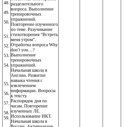
48.
разделительного
вопроса. Выполнение
49.
тренировочных
упражнений.
50.
Повторение изученного
по теме. Разучивание
стихотворения “Встреть
51.
меня утром”.
Отработка вопроса Why
52.
don’t you…?
Выполнение
53.
тренировочных
54.
упражнений.
Начальная школа в
Англии. Развитие
навыка чтения с
55.
извлечением
информации. Вопросы
56.
к тексту.
Распорядок дня по
57.
часам. Повторение
изученных ЛЕ.
58.
Использование ИКТ.
59.
Начальная школа в
России. Активизация