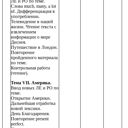
ЛЕ и РО по теме.
Слова much, many, a lot
of. Дифференциация в
употреблении.
Телевидение в нашей
жизни. Чтение текста с
извлечением
информации о мире
Диснея.
Путешествие в Лондон.
Повторение
пройденного материала
по теме.
Контрольная работа
(чтение).
Тема VII. Америка.
Ввод новых ЛЕ и РО по
теме.
Открытие Америки.
Дальнейшая отработка
новой лексики.
День Благодарения.
Повторение present
perfect.