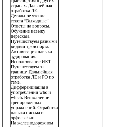
транспортом в других
странах. Дальнейшая
отработка ЛЕ.
Детальное чтение
текста “Выходные”.
Ответы на вопросы.
Обучение навыку
пересказа.
Путешествуем разными
видами транспорта.
Активизация навыка
аудирования.
Использование ИКТ.
Путешествуем за
границу. Дальнейшая
отработка ЛЕ и РО по
теме.
Дифференциация в
употреблении who и
which. Выполнение
тренировочных
упражнений. Отработка
навыка письма и
орфографии.
На железнодорожном