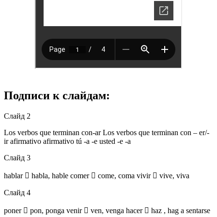
Подписи к слайдам:
Слайд 2
Los verbos que terminan con-ar Los verbos que terminan con – er/-
ir afirmativo afirmativo tú -a -e usted -e -a
Слайд 3
hablar  habla, hable comer  come, coma vivir  vive, viva
Слайд 4
poner  pon, ponga venir  ven, venga hacer  haz , hag a sentarse