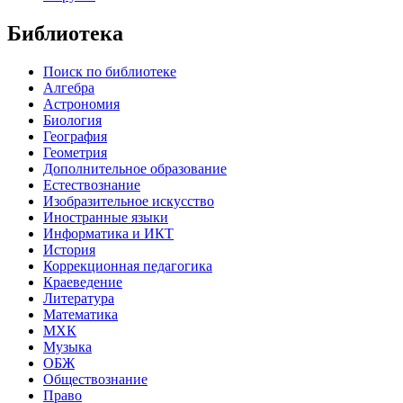
Библиотека
Поиск по библиотеке
Алгебра
Астрономия
Биология
География
Геометрия
Дополнительное образование
Естествознание
Изобразительное искусство
Иностранные языки
Информатика и ИКТ
История
Коррекционная педагогика
Краеведение
Литература
Математика
МХК
Музыка
ОБЖ
Обществознание
Право