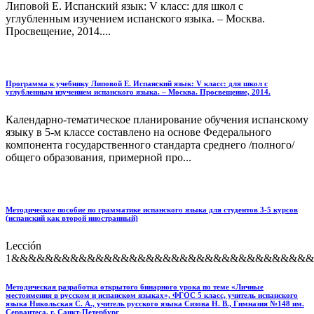
Липовой Е. Испанский язык: V класс: для школ с
углубленным изучением испанского языка. – Москва.
Просвещение, 2014....
Программа к учебнику Липовой Е. Испанский язык: V класс: для школ с
углубленным изучением испанского языка. – Москва. Просвещение, 2014.
Календарно-тематическое планирование обучения испанскому
языку в 5-м классе составлено на основе Федерального
компонента государственного стандарта среднего /полного/
общего образования, примерной про...
Методическое пособие по грамматике испанского языка для студентов 3-5 курсов
(испанский как второй иностранный)
Lección
1&&&&&&&&&&&&&&&&&&&&&&&&&&&&&&&&&&&&&&
Методическая разработка открытого бинарного урока по теме «Личные
местоимения в русском и испанском языках», ФГОС 5 класс, учитель испанского
языка Никольская С. А., учитель русского языка Сизова Н. В., Гимназия №148 им.
Сервантеса, г. Санкт-Петербург