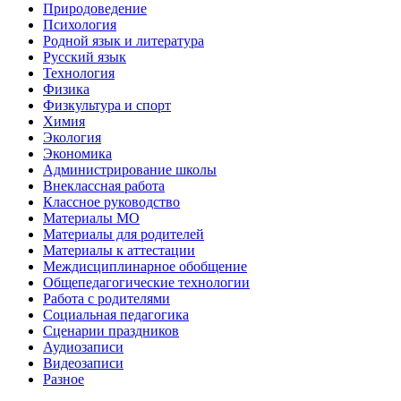
Природоведение
Психология
Родной язык и литература
Русский язык
Технология
Физика
Физкультура и спорт
Химия
Экология
Экономика
Администрирование школы
Внеклассная работа
Классное руководство
Материалы МО
Материалы для родителей
Материалы к аттестации
Междисциплинарное обобщение
Общепедагогические технологии
Работа с родителями
Социальная педагогика
Сценарии праздников
Аудиозаписи
Видеозаписи
Разное