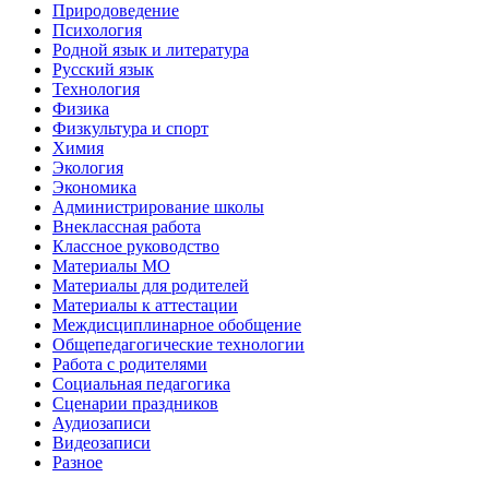
Природоведение
Психология
Родной язык и литература
Русский язык
Технология
Физика
Физкультура и спорт
Химия
Экология
Экономика
Администрирование школы
Внеклассная работа
Классное руководство
Материалы МО
Материалы для родителей
Материалы к аттестации
Междисциплинарное обобщение
Общепедагогические технологии
Работа с родителями
Социальная педагогика
Сценарии праздников
Аудиозаписи
Видеозаписи
Разное