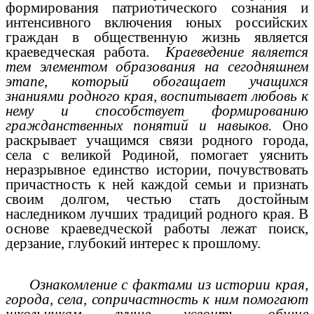
формирования патриотического сознания и
интенсивного включения юных российских
граждан в общественную жизнь является
краеведческая работа.
Краеведение является
тем элементом образования на сегодняшнем
этапе, который обогащает учащихся
знаниями родного края, воспитывает любовь к
нему и способствует формированию
гражданственных понятий и навыков.
Оно
раскрывает учащимся связи родного города,
села с великой Родиной, помогает уяснить
неразрывное единство истории, почувствовать
причастность к ней каждой семьи и признать
своим долгом, честью стать достойным
наследником лучших традиций родного края. В
основе краеведческой работы лежат поиск,
дерзание, глубокий интерес к прошлому.
Ознакомление с фактами из истории края,
города, села, сопричастность к ним помогают
школьникам лучше усвоить общие