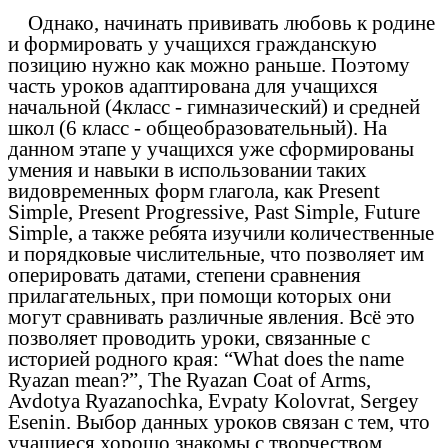
Однако, начинать прививать любовь к родине
и формировать у учащихся гражданскую
позицию нужно как можно раньше. Поэтому
часть уроков адаптирована для учащихся
начальной (4класс - гимназический) и средней
школ (6 класс - общеобразовательный). На
данном этапе у учащихся уже сформированы
умения и навыки в использовании таких
видовременных форм глагола, как Present
Simple, Present Progressive, Past Simple, Future
Simple, а также ребята изучили количественные
и порядковые числительные, что позволяет им
оперировать датами, степени сравнения
прилагательных, при помощи которых они
могут сравнивать различные явления. Всё это
позволяет проводить уроки, связанные с
историей родного края: “What does the name
Ryazan mean?”, The Ryazan Coat of Arms,
Avdotya Ryazanochka, Evpaty Kolovrat, Sergey
Esenin. Выбор данных уроков связан с тем, что
учащиеся хорошо знакомы с творчеством