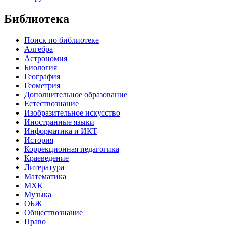
Библиотека
Поиск по библиотеке
Алгебра
Астрономия
Биология
География
Геометрия
Дополнительное образование
Естествознание
Изобразительное искусство
Иностранные языки
Информатика и ИКТ
История
Коррекционная педагогика
Краеведение
Литература
Математика
МХК
Музыка
ОБЖ
Обществознание
Право