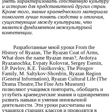
уметь характеризовать собственную культуру
и историю для представителей других стран.
Кроме того, знание краеведческого материала
помогает лучше понять сходства и отличия,
существующие между культурами, что
является фундаментом межкультурной
компетенции.
Разработанные мной уроки From the
History of Ryazan, The Ryazan Coat of Arms,
What does the name Ryazan mean?, Avdotya
Ryazanochka, Evpaty Kolovrat, Sergey Esenin,
I.P. Pavlov, K.E. Tsiolkovsky, The Pirogov
Family, M. Saltykov-Shcedrin, Ryazan Region
(General Information), Ryazan Cultural Life (The
Drama Theatre,The Fine Arts Museum)
позволяют учащимся повторить, обобщить и
углубить краеведческие знания и одновременно
развить навыки и умения иноязычной
деятельности. Эти уроки рассчитаны на
учащихся старших классов и проводятся в