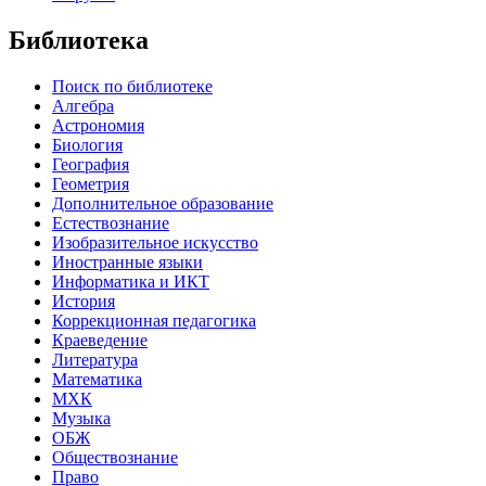
Библиотека
Поиск по библиотеке
Алгебра
Астрономия
Биология
География
Геометрия
Дополнительное образование
Естествознание
Изобразительное искусство
Иностранные языки
Информатика и ИКТ
История
Коррекционная педагогика
Краеведение
Литература
Математика
МХК
Музыка
ОБЖ
Обществознание
Право