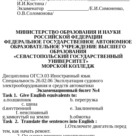
И.И.Костина /
Экзаменатор _________________/Е.И.Симоненко,
О.В.Соломонова/
МИНИСТЕРСТВО ОБРАЗОВАНИЯ И НАУКИ
РОССИЙСКОЙ ФЕДЕРАЦИИ
ФЕДЕРАЛЬНОЕ ГОСУДАРСТВЕННОЕ АВТОНОМНОЕ
ОБРАЗОВАТЕЛЬНОЕ УЧРЕЖДЕНИЕ ВЫСШЕГО
ОБРАЗОВАНИЯ
«СЕВАСТОПОЛЬСКИЙ ГОСУДАРСТВЕННЫЙ
УНИВЕРСИТЕТ»
МОРСКОЙ КОЛЛЕДЖ
Дисциплина ОГСЭ.03 Иностранный язык
Специальность 26.02.06 Эксплуатация судового
электрооборудования и средств автоматики
Экзаменационный билет №4
Task 1. Give English equivalents to:
a.подшипник b. перегрузка
c. шина
d.внутренний e. Заклиненный
f. неисправный
g.замкнутый на землю h.обмотка
Task 2.
Translate the sentences into English :
1.Отключите двигатель перед
тем, как начать ремонт.
2.
Он нашел причину неисправности.