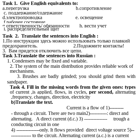
Task 1. Give English equivalents to:
a.перегрузка b.сопротивление
c. поддержание/содержание
d.электропроводка e. освещение
f.рабочее состояние
g.ответственность/ обязанности h. вести учет
i.
распределительный щит
Task 2.
Translate the sentences into English :
1.По инструкции здесь можно использовать только плавкий
предохранитель.
2.
Подожмите контакты!
3. Вам придется отключить все цепи.
Task
3.Translate the sentences into Russian :
1. Condensers may be fixed and variable.
2. The system of the main distribution provides reliable work of
mechanisms.
3.
Brushes are badly grinded; you should grind them with
sandpaper.
Task 4.
Fill in the missing words from the given ones:
types
of current ,is applied, flows, in cycles,
per second,
alternating
,frequency, changes, direction, electricity
b)Translate the text.
Current is a flow of 1)
---------
-
through a circuit.
There are two main2)
-----------
: direct and
alternating. A direct current (d.c.) 3) --------------- trough a
conducting circuit in one
4)
---------------
only. It flows provided
direct voltage source 5)
--
-------------
to the circuit. Alternating current (a.c.) is a current