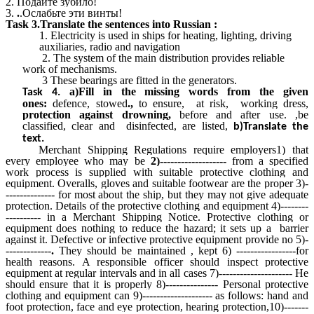
2.
Подайте зубило!
3.
.
.Ослабьте эти винты!
Task
3.Translate the sentences into Russian :
1. Electricity is used in ships for heating, lighting, driving
auxiliaries, radio and navigation
2. The system of the main distribution provides reliable
work of mechanisms.
3 These bearings are fitted in the generators.
a)Fill in the missing words from the given
Task 4.
ones:
defence,
stowed
.,
to ensure, at risk,
working dress,
protection
against drowning,
before and after use. ,be
classified, clear and disinfected, are listed,
b)Translate the
text.
Merchant Shipping Regulations require employers1) that
every employee who may be
2)-------------------
from a specified
work process is supplied with suitable protective clothing and
equipment. Overalls, gloves and suitable footwear are the proper 3)-
-------------- for most about the ship, but they may not give adequate
protection. Details of the protective clothing and equipment 4)--------
---------- in a Merchant Shipping Notice. Protective clothing or
equipment does nothing to reduce the hazard; it sets up a barrier
against it. Defective or infective protective equipment provide no 5)-
-------------
.
They should be maintained , kept 6) -----------------for
health reasons. A responsible officer should inspect protective
equipment at regular intervals and in all cases 7)--------------------- He
should ensure that it is properly 8)--------------- Personal protective
clothing and equipment can 9)-------------------- as follows:
hand and
foot protection, face and eye protection, hearing protection,10)-------