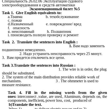
Специальность 26.02.06 Эксплуатация судового
электрооборудования и средств автоматики
Экзаменационный билет №5
Task 1. Give English equivalents to:
a.Травма b. техобслуживание
c. пожар
d.Назначенный e. повреждение/ вред
f. опасность
g. неисправный h. Подшипник
i. производить полную проверку и ремонт
Task 2.
Translate the sentences into English :
1.
Вам надо заменить
подшипники немедленно.
2.
Надо устранить неисправность через 25 минут.
3. Вам придется отключить все цепи.
Task
3.Translate the sentences into Russian :
1.
The wire is in order, the plug
should be substituted.
2. The system of the main distribution provides reliable work of
mechanisms. 3 .
The ohmmeter is used to
measure resistance.
Task 4.
Fill in the missing words from the given
ones:
interconnect ,value, are used, Aluminum, depends on, the
components, inefficient
,
power loss, cost, produced of
b)Translate the text.
Wires 1)
----------
to deliver electric power and to 2)
------------