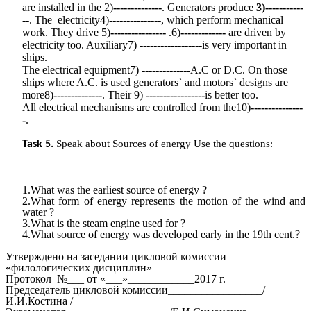
are installed in the 2)
--------------
. Generators produce
3)-----------
--
. The electricity4)
---------------
, which perform mechanical
work. They drive 5)
----------------
.6)
-------------
are driven by
electricity too. Auxiliary7)
------------------
is very important in
ships.
The electrical equipment7)
--------------
A.C or D.C. On those
ships where A.C. is used generators` and motors` designs are
more8)
--------------
. Their 9)
-----------------
is better too.
All electrical mechanisms are controlled from the10)
---------------
-
.
Speak about
Sources of energy
Use the questions:
Task 5.
1.What was the earliest
source of energy
?
2.What form of
energy
represents the
motion
of the wind and
water
?
3.What is
the
steam engine
used for ?
4.What
source of energy was developed early in the 19th cent.?
Утверждено на заседании цикловой комиссии
«филологических дисциплин»
Протокол №___ от «___»____________2017 г.
Председатель цикловой комиссии_________________/
И.И.Костина /