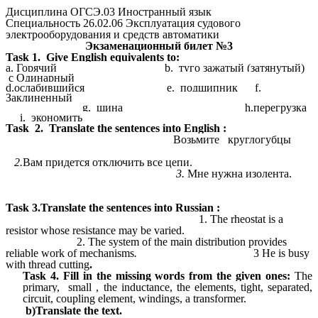
Дисциплина ОГСЭ.03 Иностранный язык
Специальность 26.02.06 Эксплуатация судового
электрооборудования и средств автоматики
Экзаменационный билет №3
Task 1. Give English equivalents to:
a. Горячий b. туго зажатый (затянутый)
c
Одинарный
d.ослабившийся
e.
подшипник f.
Заклиненный
g. шина h.перегрузка
i.
экономить
Task 2.
Translate the sentences into English :
Возьмите
круглогубцы
2.
Вам придется отключить все цепи.
3.
Мне нужна изолента.
Task
3.Translate the sentences into Russian :
1. The rheostat is a
resistor whose resistance may be varied.
2. The system of the main distribution provides
reliable work of mechanisms
.
3
He is busy
with thread cutting
.
Task 4.
Fill in the missing words from the given ones:
The
primary,
small ,
the inductance,
the elements,
tight, separated,
circuit, coupling element, windings, a transformer.
b)Translate the text.