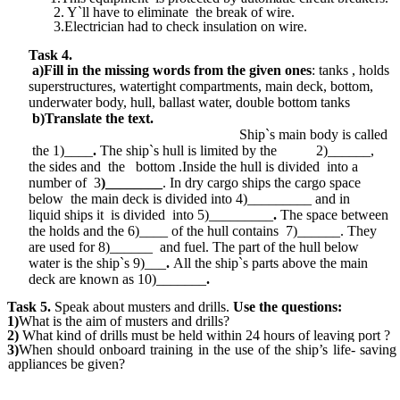
2. Y`ll have to eliminate the break of wire.
3.Electrician had to check insulation on wire.
Task 4.
a)Fill in the missing words from the given ones
: tanks , holds
superstructures, watertight compartments, main deck, bottom,
underwater body, hull, ballast water, double bottom tanks
b)Translate the text.
Ship`s main body is called
the 1)____
.
The
ship`s hull is limited by the 2)______,
the sides and the bottom .Inside the hull is divided
into a
number of 3
)________
. In dry cargo ships the cargo space
below the main deck is divided into 4)_________ and
in
liquid
ships it is divided
into 5)_________
.
The space between
the holds and the 6)____ of the hull
contains 7)______. They
are used for 8)______ and fuel. The part of the hull below
water is the ship`s 9)___
.
All the ship`s parts above the main
deck are known as 10)_______
.
Task 5.
Speak about
musters and drills.
Use the questions:
1)
What is the aim
of
musters and drills?
2)
What kind of
drills must be held within 24 hours of leaving port ?
3)
When
should
onboard training in the use of the ship’s life- saving
appliances be given?