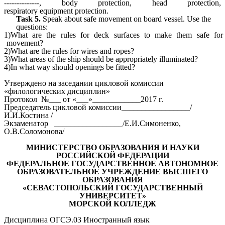
--------------, body protection, head protection,
respiratory
equipment
protection.
Task 5.
Speak about
safe movement on board vessel. Use
the
questions:
1)What are the rules for
deck surfaces to make them
safe for
movement?
2)What are the rules for
wires and ropes
?
3)What
areas of the ship should be appropriately illuminated
?
4)In what way
should openings be fitted?
Утверждено на заседании цикловой комиссии
«филологических дисциплин»
Протокол №___ от «___»____________2017 г.
Председатель цикловой комиссии_________________/
И.И.Костина /
Экзаменатор _________________/Е.И.Симоненко,
О.В.Соломонова/
МИНИСТЕРСТВО ОБРАЗОВАНИЯ И НАУКИ
РОССИЙСКОЙ ФЕДЕРАЦИИ
ФЕДЕРАЛЬНОЕ ГОСУДАРСТВЕННОЕ АВТОНОМНОЕ
ОБРАЗОВАТЕЛЬНОЕ УЧРЕЖДЕНИЕ ВЫСШЕГО
ОБРАЗОВАНИЯ
«СЕВАСТОПОЛЬСКИЙ ГОСУДАРСТВЕННЫЙ
УНИВЕРСИТЕТ»
МОРСКОЙ КОЛЛЕДЖ
Дисциплина ОГСЭ.03 Иностранный язык