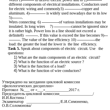
different components of electrical installations. Conductors used
for electric wiring and commonly3)
--------------
copper and
aluminum. 4)
-------------
is widely used nowadays due to its low
5)
--------
.
Wires connecting 6)
--------------
of various installations may be
insulated. In long wires 7)
--------------
cannot be ignored since
it is rather high. Power loss in a line should not exceed a
definite8)
----------
. If this value is exceed the line becomes 9)
---
---------
. The value of the line efficiency 10)
---------------
the
load: the greater the load the lower is the line efficiency.
Task 5.
Speak about components of electric circuit. Use
the
questions
:
What are the main components of an electric circuit?
What is the function of an electric source ?
What is the function of a load?
What is the function of wire conductors?
Утверждено на заседании цикловой комиссии
«филологических дисциплин»
Протокол №___ от «___»____________2017 г.
Председатель цикловой комиссии_________________/
И.И.Костина /
Экзаменатор _________________/Е.И.Симоненко,
О.В.Соломонова/