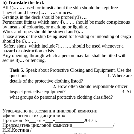
b) Translate the text.
All 1)
… …
used for transit about the ship should be kept free.
They should have2)
… …
surfaces.
Gratings in the deck should be properly3)
…
Permanent fittings which may 4)
… …
should be made conspicuous
by means of colouring or marking or lighting.
Wires and ropes should be stowed and5)
…
.
Those areas of the ship being used for loading or unloading of cargo
should be 6)
… …
.
Safety signs, which include7)
… …
, should be used whenever a
hazard or obstruction exists
Any opening, through which a person may fail shall be fitted with
secure 8)
…
or fencing.
Task 5.
Speak about
Protective Closing and Equipment.
Use the
questions:
1. Where are
details of the protective clothing listed?
2. How often
should responsible officer
inspect protective equipment? 3. At
what groups do personal protective clothing classified?
Утверждено на заседании цикловой комиссии
«филологических дисциплин»
Протокол №___ от «___»____________2017 г.
Председатель цикловой комиссии_________________/
И.И.Костина /