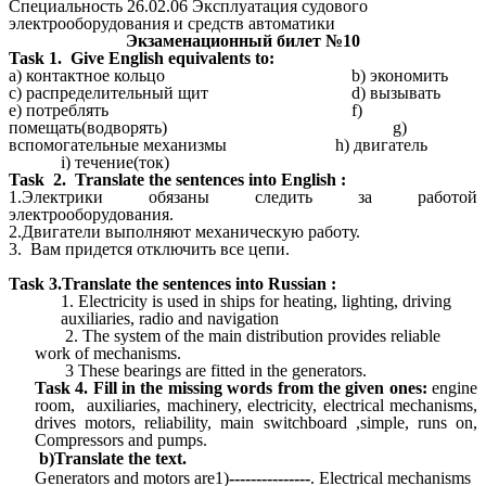
Специальность 26.02.06 Эксплуатация судового
электрооборудования и средств автоматики
Экзаменационный билет №10
Task 1. Give English equivalents to:
a) контактное кольцо b) экономить
c) распределительный щит d) вызывать
e) потреблять f)
помещать(водворять) g)
вспомогательные механизмы h) двигатель
i) течение(ток)
Task 2.
Translate the sentences into English :
1.Электрики обязаны следить за работой
электрооборудования.
2.Двигатели выполняют механическую работу.
3. Вам придется отключить все цепи.
Task
3.Translate the sentences into Russian :
1. Electricity is used in ships for heating, lighting, driving
auxiliaries, radio and navigation
2. The system of the main distribution provides reliable
work of mechanisms.
3 These bearings are fitted in the generators.
Task 4.
Fill in the missing words from the given ones:
engine
room, auxiliaries,
machinery, electricity, electrical mechanisms,
drives motors,
reliability, main switchboard ,simple, runs on,
Compressors and pumps.
b)Translate the text.
Generators and motors are1)
---------------
. Electrical mechanisms