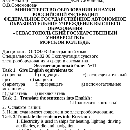
Экзаменатор _________________/Е.И.Симоненко,
О.В.Соломонова/
МИНИСТЕРСТВО ОБРАЗОВАНИЯ И НАУКИ
РОССИЙСКОЙ ФЕДЕРАЦИИ
ФЕДЕРАЛЬНОЕ ГОСУДАРСТВЕННОЕ АВТОНОМНОЕ
ОБРАЗОВАТЕЛЬНОЕ УЧРЕЖДЕНИЕ ВЫСШЕГО
ОБРАЗОВАНИЯ
«СЕВАСТОПОЛЬСКИЙ ГОСУДАРСТВЕННЫЙ
УНИВЕРСИТЕТ»
МОРСКОЙ КОЛЛЕДЖ
Дисциплина ОГСЭ.03 Иностранный язык
Специальность 26.02.06 Эксплуатация судового
электрооборудования и средств автоматики
Экзаменационный билет №11
Task 1. Give English equivalents to:
a) провод b) индукция c) распределительный
щит d) мощный
e) арматура f) превращать g) вспомогательные
механизмы
h) двигатель i) выключатель
Task 2.
Translate the sentences into English :
1.
Подожмите контакты!
2. Ослабьте гайки!
3. Наши суда имеют современное электрооборудование.
Task
3.Translate the sentences into Russian :
1. Electricity is used in ships for heating, lighting, driving
auxiliaries, radio and navigation