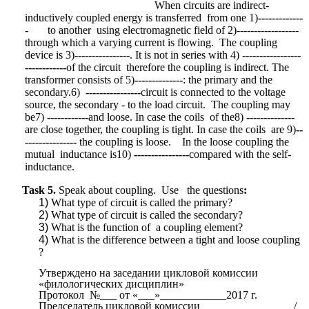
When circuits are indirect-
inductively coupled energy is transferred from one 1)
-------------
-
to another using electromagnetic field of 2)------------------
through which a varying current is flowing. The coupling
device is 3)
----------------
. It is not in series with 4)
-----------------
------------
of the circuit therefore the coupling is indirect. The
transformer consists of 5)
--------------
: the primary and the
secondary.6)
----------------
circuit is connected to the voltage
source, the secondary - to the load circuit.
The coupling may
be7)
------------
and loose. In case the coils of the8)
--------------
are close together, the coupling is tight. In case the coils are 9)
--
---------------
the coupling is loose. In the loose coupling the
mutual inductance is10)
----------------
compared with the self-
inductance.
Task 5.
Speak about
coupling. Use the questions
:
What type of circuit is called the
primary?
What type of circuit is called
the secondary?
What is the function of a
coupling element?
What is the difference between a
tight and loose coupling
?
Утверждено на заседании цикловой комиссии
«филологических дисциплин»
Протокол №___ от «___»____________2017 г.
Председатель цикловой комиссии_________________/