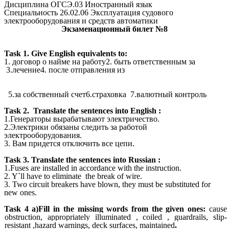
Дисциплина ОГСЭ.03 Иностранный язык
Специальность 26.02.06 Эксплуатация судового
электрооборудования и средств автоматики
Экзаменационный билет №8
Task 1. Give English equivalents to:
1. договор о найме на работу2. быть ответственным за
3.лечение4. после отправления из
5.за собственный счет6.страховка 7.валютный контроль
Task 2.
Translate the sentences into English :
1.Генераторы вырабатывают электричество.
2.Электрики обязаны следить за работой
электрооборудования.
3. Вам придется отключить все цепи.
Task 3.
Translate the sentences into Russian :
1.Fuses are installed in accordance with the instruction.
2. Y`ll have to eliminate the break of wire.
3. Two circuit breakers have blown, they must be substituted for
new ones.
Task 4
a)Fill in the missing words from the given ones:
cause
obstruction, appropriately illuminated , coiled , guardrails, slip-
resistant ,hazard warnings, deck surfaces, maintained
.