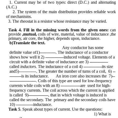
1. Current may be of two types: direct (D.C.) and alternating
(A.C.)
2. The system of the main distribution provides reliable work
of mechanisms.
3. The rheostat is a resistor whose resistance may be varied.
Task 4.
Fill in the missing words from the given ones:
can
provide
,mutual,
coils of wire, material,
value of inductance
,the
primary,
air core, the higher, depends upon, inductance.
b)Translate the text.
Any conductor has some
definite value of1)
------------
. The inductance of a conductor
shows how well it 2)
--------------
induced voltage. Elements of a
circuit with a definite value of inductance are 3)
--------------
called
inductors.
The inductance of a coil 4)
--------------
its size
and5)-------------. The greater the number of turns of a coil, 6)
--
---------
is its inductance. An iron core also increases the 7)
--
--------------------
. Coils of this type are used for low-frequency
currents while coils with an 8)
---------------
are used for high-
frequency currents. The coil across which the current is applied
is called 9)
---------------
, that in which voltage
is induced
is
called the secondary. The primary and the secondary coils have
10)
-------------
inductance.
Task 5
.
Speak about
types of current. Use
the questions:
1) What is