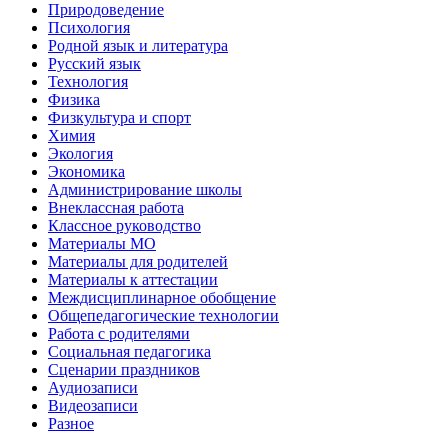
Природоведение
Психология
Родной язык и литература
Русский язык
Технология
Физика
Физкультура и спорт
Химия
Экология
Экономика
Администрирование школы
Внеклассная работа
Классное руководство
Материалы МО
Материалы для родителей
Материалы к аттестации
Междисциплинарное обобщение
Общепедагогические технологии
Работа с родителями
Социальная педагогика
Сценарии праздников
Аудиозаписи
Видеозаписи
Разное