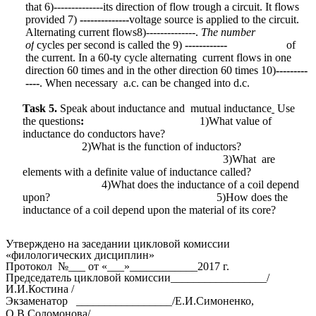
that 6)--------------its direction of flow trough a circuit. It flows
provided 7)
--------------
voltage source is applied to the circuit.
Alternating current flows8)--------------.
The number
of
cycles
per second is called the 9)
------------
of
the current.
In a 60-ty
cycle alternating
current flows in one
direction 60 times and in the other direction 60 times 10)
---------
----
.
When necessary
a.c. can be changed into d.c.
Task 5.
Speak about
inductance and
mutual inductance
Use
the questions
:
1)
What value of
inductance do conductors have?
2)What is the function of inductors?
3)What are
elements with a definite value of inductance called?
4)What does the
inductance of a coil depend
upon? 5)How does the
inductance of a coil depend upon the material of its core?
Утверждено на заседании цикловой комиссии
«филологических дисциплин»
Протокол №___ от «___»____________2017 г.
Председатель цикловой комиссии_________________/
И.И.Костина /
Экзаменатор _________________/Е.И.Симоненко,
О.В.Соломонова/