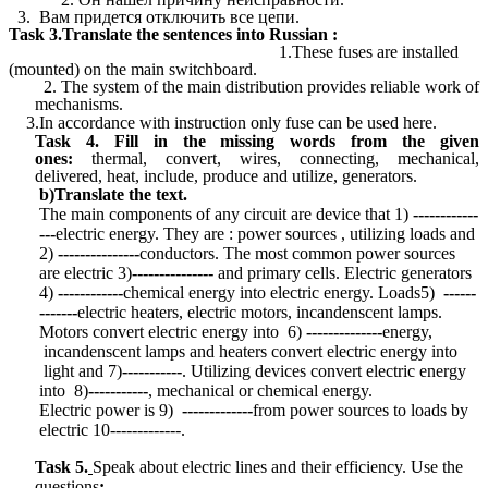
3. Вам придется отключить все цепи.
Task
3.Translate the sentences into Russian :
1.These fuses are installed
(mounted) on the main switchboard.
2. The system of the main distribution provides reliable work of
mechanisms.
3.In accordance with instruction only fuse can be used here.
Task 4.
Fill in the missing words from the given
ones:
thermal, convert, wires, connecting, mechanical,
delivered, heat, include, produce and utilize, generators.
b)Translate the text.
The main components of any circuit are device that 1)
------------
---
electric energy. They are : power sources , utilizing loads and
2)
---------------
conductors. The most common power sources
are electric 3)
---------------
and primary cells. Electric generators
4)
------------
chemical energy into electric energy. Loads5)
------
-------
electric heaters, electric motors, incandenscent lamps.
Motors convert electric energy into 6)
--------------
energy,
incandenscent lamps and heaters convert electric energy into
light and 7)
-----------
. Utilizing devices convert electric energy
into 8)
-----------
, mechanical or chemical energy.
Electric power is 9)
-------------
from power sources to loads by
electric 10-------------.
Task 5.
Speak about electric lines and their efficiency.
Use the
questions
: