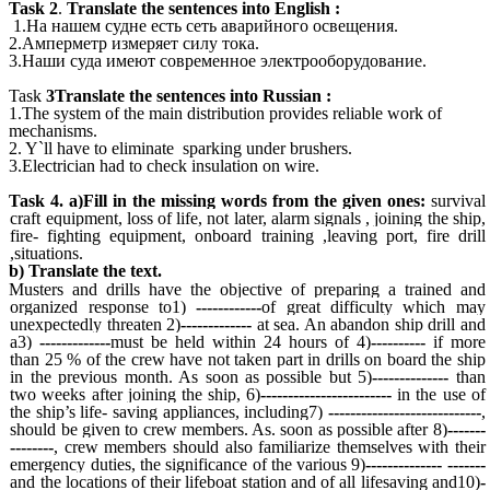
Task 2
.
Translate the sentences into English :
1.На нашем судне есть сеть аварийного освещения.
2.Амперметр измеряет силу тока.
3.Наши суда имеют современное электрооборудование.
Task
3Translate the sentences into Russian :
1.The system of the main distribution provides reliable work of
mechanisms.
2. Y`ll have to eliminate sparking under brushers.
3.Electrician had to check insulation on wire.
Task 4.
a)Fill in the missing words from the given ones:
survival
craft equipment, loss of life, not later,
alarm signals , joining the ship,
fire- fighting equipment, onboard training ,leaving port, fire drill
,situations.
b) Translate the text.
Musters and drills have the objective of preparing a trained and
organized response to1)
------------
of great difficulty which may
unexpectedly threaten 2)
-------------
at sea. An abandon ship drill and
a3)
-------------
must be held within 24 hours of 4)
----------
if more
than 25 % of the crew have not taken part in drills on board the ship
in the previous month. As soon as possible but 5)
--------------
than
two weeks after joining the ship, 6)
------------------------
in the use of
the ship’s life- saving appliances, including7)
----------------------------
,
should be given to crew members. As. soon as possible after 8)
-------
--------
, crew members should also familiarize themselves with their
emergency duties, the significance of the various 9)
-------------- -------
and the locations of their lifeboat station and of all lifesaving and10)
-