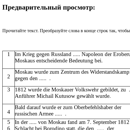
Предварительный просмотр:
Прочитайте текст. Преобразуйте слова в конце строк так, что
1
Im Krieg gegen Russland ..... Napoleon der Erober
Moskaus entscheidende Bedeutung bei.
Moskau wurde zum Zentrum des Widerstandskamp
2
gegen den ..... .
3
1812 wurde die Moskauer Volkswehr gebildet, zu ..
Anführer Michail Kutusow gewählt wurde.
Bald darauf wurde er zum Oberbefehlshaber der
4
russischen Armee ..... .
5
In der ..... von Moskau fand am 7. September 1812
6
Schlacht bei Borodino statt, die den ..... der