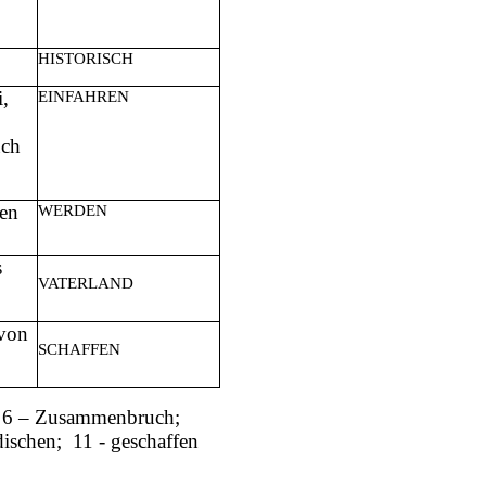
HISTORISCH
i,
EINFAHREN
uch
hen
WERDEN
s
VATERLAND
 von
SCHAFFEN
; 6 – Zusammenbruch;
dischen; 11 - geschaffen