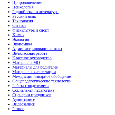
Природоведение
Психология
Родной язык и литература
Русский язык
Технология
Физика
Физкультура и спорт
Химия
Экология
Экономика
Администрирование школы
Внеклассная работа
Классное руководство
Материалы МО
Материалы для родителей
Материалы к аттестации
Междисциплинарное обобщение
Общепедагогические технологии
Работа с родителями
Социальная педагогика
Сценарии праздников
Аудиозаписи
Видеозаписи
Разное