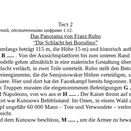
Тест 2
ений, обозначенными цифрами 1-12.
Das Panorama von Franz Rubo
“Die Schlacht bei Borodino”
umfangs beträgt 115 m, die Höhe 15 m) und historisch authe
f
B .....
. Von der Aussichtsplattform bis zum unteren Ran
odelle gehen allmählich in eine malerische Gestaltung über
ucht verläuft, in zwei Teile unterteilt. Rubo stellt den Bet
terieregimenter, die die Semjonowsker Höhen verteidigen, 
siere. Hier und dort hat der Faustkampf bereits begonnen. 
ischen Truppen mussten die eingenommenen Befestigungen
G ..
nd Napoleons, von wo aus er
H ..... .
Der Kaiser thront auf
Dort war Kutusows Befehlsstand. Im Osten, in einem Wald a
f ungefähr 60 000 Mann – Tote und Verwundete – verlor,
eicht.
, auf dem Kutusow beschloss,
M ..... ,
um die Armee zu bewa