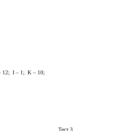
 12; I – 1; K – 10;
Тест 3