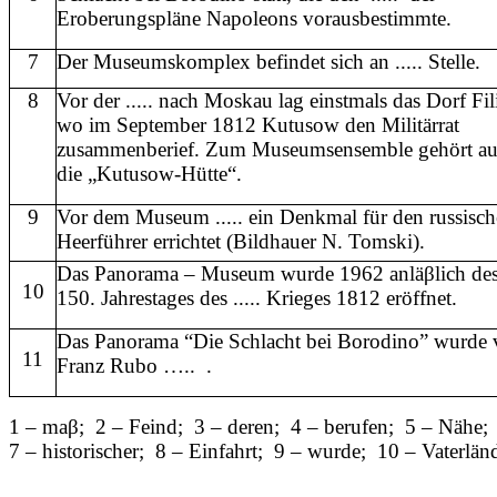
Eroberungspläne Napoleons vorausbestimmte.
7
Der Museumskomplex befindet sich an ..... Stelle.
8
Vor der ..... nach Moskau lag einstmals das Dorf Fil
wo im September 1812 Kutusow den Militärrat
zusammenberief. Zum Museumsensemble gehört a
die „Kutusow-Hütte“.
9
Vor dem Museum ..... ein Denkmal für den russisc
Heerführer errichtet (Bildhauer N. Tomski).
Das Panorama – Museum wurde 1962 anläβlich de
10
150. Jahrestages des ..... Krieges 1812 eröffnet.
Das Panorama “Die Schlacht bei Borodino” wurde
11
Franz Rubo ….. .
1 – maβ; 2 – Feind; 3 – deren; 4 – berufen; 5 – Nähe
7 – historischer; 8 – Einfahrt; 9 – wurde; 10 – Vaterlän