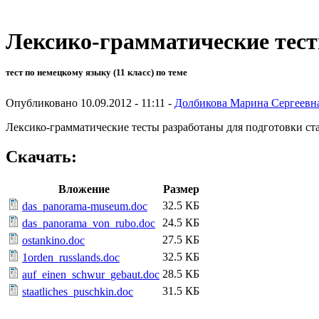
Лексико-грамматические тес
тест по немецкому языку (11 класс) по теме
Опубликовано 10.09.2012 - 11:11 -
Долбикова Марина Сергеевн
Лексико-грамматические тесты разработаны для подготовки с
Скачать:
Вложение
Размер
32.5 КБ
das_panorama-museum.doc
24.5 КБ
das_panorama_von_rubo.doc
27.5 КБ
ostankino.doc
32.5 КБ
1orden_russlands.doc
28.5 КБ
auf_einen_schwur_gebaut.doc
31.5 КБ
staatliches_puschkin.doc