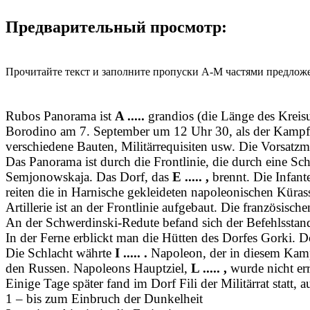
Предварительный просмотр:
Прочитайте текст и заполните пропуски A-M частями предлож
Rubos Panorama ist
A .....
grandios (die Länge des Kreis
Borodino am 7. September um 12 Uhr 30, als der Kamp
verschiedene Bauten, Militärrequisiten usw. Die Vorsatzm
Das Panorama ist durch die Frontlinie, die durch eine Schl
Semjonowskaja. Das Dorf, das
E ..... ,
brennt. Die Infan
reiten die in Harnische gekleideten napoleonischen Küras
Artillerie ist an der Frontlinie aufgebaut. Die französ
An der Schwerdinski-Redute befand sich der Befehlssta
In der Ferne erblickt man die Hütten des Dorfes Gorki. 
Die Schlacht währte
I ..... .
Napoleon, der in diesem Kamp
den Russen. Napoleons Hauptziel,
L ..... ,
wurde nicht err
Einige Tage später fand im Dorf Fili der Militärrat statt
1 – bis zum Einbruch der Dunkelheit