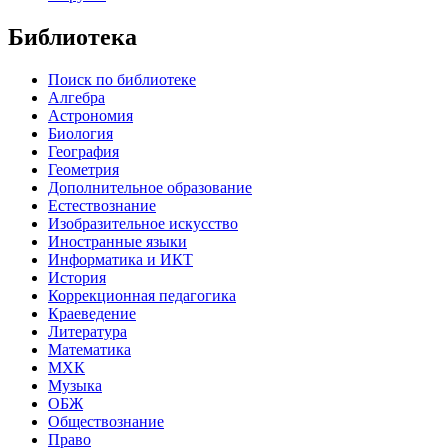
Библиотека
Поиск по библиотеке
Алгебра
Астрономия
Биология
География
Геометрия
Дополнительное образование
Естествознание
Изобразительное искусство
Иностранные языки
Информатика и ИКТ
История
Коррекционная педагогика
Краеведение
Литература
Математика
МХК
Музыка
ОБЖ
Обществознание
Право