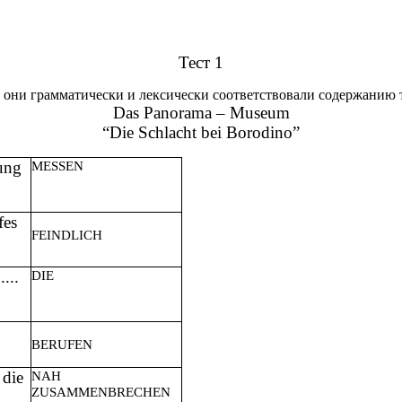
Тест 1
бы они грамматически и лексически соответствовали содержанию т
Das Panorama – Museum
“Die Schlacht bei Borodino”
ung
MESSEN
fes
FEINDLICH
...
DIE
BERUFEN
 die
NAH
ZUSAMMENBRECHEN