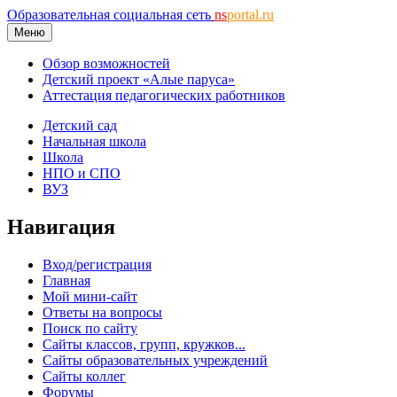
Образовательная социальная сеть
ns
portal.ru
Меню
Обзор возможностей
Детский проект «Алые паруса»
Аттестация педагогических работников
Детский сад
Начальная школа
Школа
НПО и СПО
ВУЗ
Навигация
Вход/регистрация
Главная
Мой мини-сайт
Ответы на вопросы
Поиск по сайту
Сайты классов, групп, кружков...
Сайты образовательных учреждений
Сайты коллег
Форумы