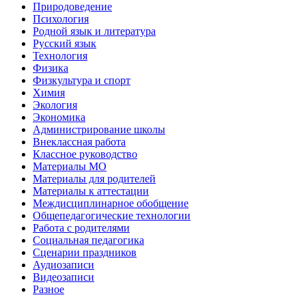
Природоведение
Психология
Родной язык и литература
Русский язык
Технология
Физика
Физкультура и спорт
Химия
Экология
Экономика
Администрирование школы
Внеклассная работа
Классное руководство
Материалы МО
Материалы для родителей
Материалы к аттестации
Междисциплинарное обобщение
Общепедагогические технологии
Работа с родителями
Социальная педагогика
Сценарии праздников
Аудиозаписи
Видеозаписи
Разное