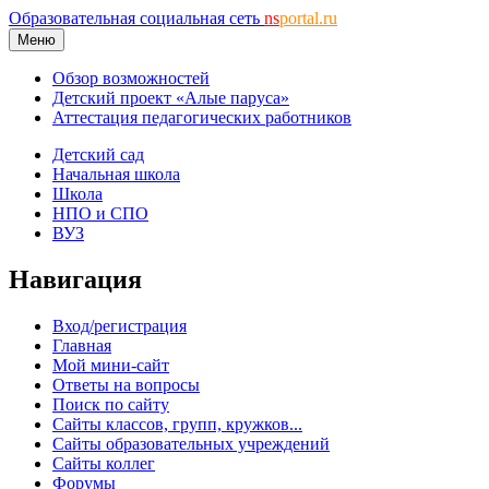
Образовательная социальная сеть
ns
portal.ru
Меню
Обзор возможностей
Детский проект «Алые паруса»
Аттестация педагогических работников
Детский сад
Начальная школа
Школа
НПО и СПО
ВУЗ
Навигация
Вход/регистрация
Главная
Мой мини-сайт
Ответы на вопросы
Поиск по сайту
Сайты классов, групп, кружков...
Сайты образовательных учреждений
Сайты коллег
Форумы