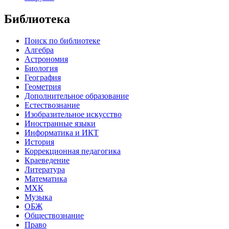
Библиотека
Поиск по библиотеке
Алгебра
Астрономия
Биология
География
Геометрия
Дополнительное образование
Естествознание
Изобразительное искусство
Иностранные языки
Информатика и ИКТ
История
Коррекционная педагогика
Краеведение
Литература
Математика
МХК
Музыка
ОБЖ
Обществознание
Право