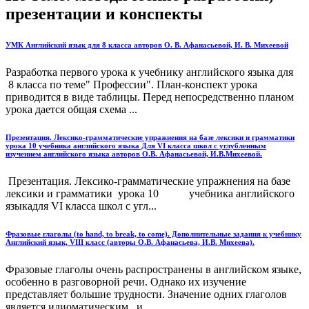
презентации и конспекты
УМК Английский язык для 8 класса авторов О. В. Афанасьевой, И. В. Михеевой
Разработка первого урока к учебнику английского языка для
8 класса по теме" Профессии". План-конспект урока
приводится в виде таблицы. Перед непосредственно планом
урока дается общая схема ...
Презентация. Лексико-грамматические упражнения на базе лексики и грамматики
урока 10 учебника английского языка Для VI класса школ с углубленным
изучением английского языка авторов О.В. Афанасьевой, И.В.Михеевой.
Презентация. Лексико-грамматические упражнения на базе
лексики и грамматики урока 10 учебника английского
языкадля VI класса школ с угл...
Фразовые глаголы (to hand, to break, to come). Дополнительные задания к учебнику
Английский язык, VIII класс (авторы О.В. Афанасьева, И.В. Михеева).
Фразовые глаголы очень распространены в английском языке,
особенно в разговорной речи. Однако их изучение
представляет большие трудности. Значение одних глаголов
является идиоматическим, и ...