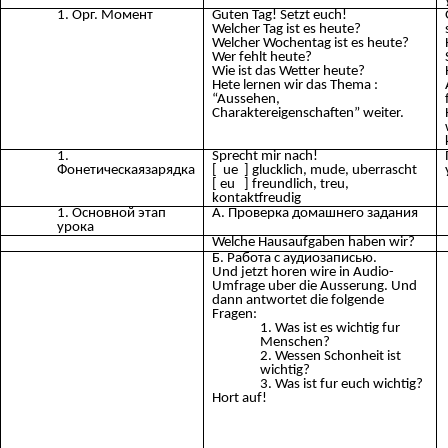
Орг. Момент
Guten Tag! Setzt euch!
Welcher Tag ist es heute?
Welcher Wochentag ist es heute?
Wer fehlt heute?
Wie ist das Wetter heute?
Hete lernen wir das Thema :
“Aussehen,
Charaktereigenschaften” weiter.
Sprecht mir nach!
Фонетическаязарядка
[ ue ] glucklich, mude, uberrascht
[ eu ] freundlich, treu,
kontaktfreudig
Основной этап
А. Проверка домашнего задания
урока
Welche Hausaufgaben haben wir?
Б. Работа с аудиозаписью.
Und jetzt horen wire in Audio-
Umfrage uber die Ausserung. Und
dann antwortet die folgende
Fragen:
Was ist es wichtig fur
Menschen?
Wessen Schonheit ist
wichtig?
Was ist fur euch wichtig?
Hort auf!