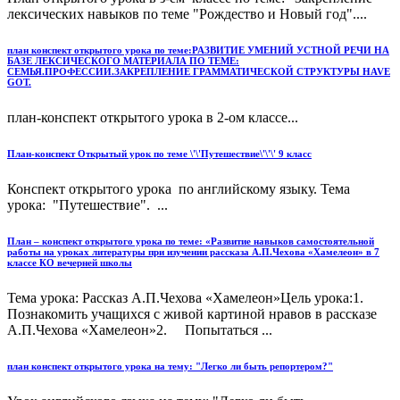
лексических навыков по теме "Рождество и Новый год"....
план конспект открытого урока по теме:РАЗВИТИЕ УМЕНИЙ УСТНОЙ РЕЧИ НА
БАЗЕ ЛЕКСИЧЕСКОГО МАТЕРИАЛА ПО ТЕМЕ:
СЕМЬЯ.ПРОФЕССИИ.ЗАКРЕПЛЕНИЕ ГРАММАТИЧЕСКОЙ СТРУКТУРЫ HAVE
GOT.
план-конспект открытого урока в 2-ом классе...
План-конспект Открытый урок по теме \'\'Путешествие\'\'\' 9 класс
Конспект открытого урока по английскому языку. Тема
урока: "Путешествие". ...
План – конспект открытого урока по теме: «Развитие навыков самостоятельной
работы на уроках литературы при изучении рассказа А.П.Чехова «Хамелеон» в 7
классе КО вечерней школы
Тема урока: Рассказ А.П.Чехова «Хамелеон»Цель урока:1.
Познакомить учащихся с живой картиной нравов в рассказе
А.П.Чехова «Хамелеон»2. Попытаться ...
план конспект открытого урока на тему: "Легко ли быть репортером?"