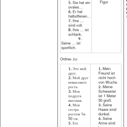
Figur
Sie hat ein
ovales…
Er hat
halboffenen…
Ihre …
sind voll.
Ihre … ist
schlank.
Seine … ist
sportlich.
Ordneе zu:
Это мой
Mein
друг.
Freund ist
Мой друг
nicht hoch
невысокого
von Wuchs.
роста.
Meine
Моя
Schwester
подруга
ist 1 Meter
высокая.
50 groß.
Моя
Seine
сестра
Haare sind
ростом 1м
dunkel.
50 см.
Seine
Его
Arme sind