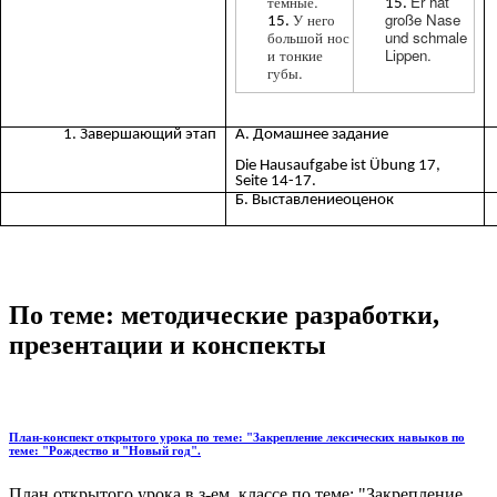
темные.
Er hat
У него
große Nase
большой нос
und schmale
и тонкие
Lippen.
губы.
Завершающий этап
А. Домашнее задание
Die Hausaufgabe ist Übung 17,
Seite 14-17.
Б. Выставлениеоценок
По теме: методические разработки,
презентации и конспекты
План-конспект открытого урока по теме: "Закрепление лексических навыков по
теме: "Рождество и "Новый год".
План открытого урока в з-ем классе по теме: "Закрепление