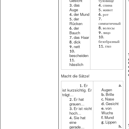
Gesicht
туловище
das
спина
Auge
живот
der Mund
рот
der
симпатичный
Rücken
волосы
der
лицо
Bauch
das Haar
безобразный
dick
глаз
nett
bescheiden
hässlich
Macht die Sätze!
Er
Augen
ist kurzsichtig. Er
Brille
trägt…
Nase
Er hat
Gesicht
grauen…
von
Er ist nicht
Wuchs
hoch…
Mund
Sie hat
Lippen
eine
gerade…