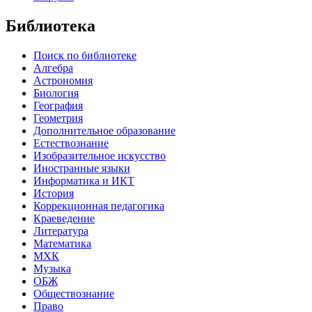
Библиотека
Поиск по библиотеке
Алгебра
Астрономия
Биология
География
Геометрия
Дополнительное образование
Естествознание
Изобразительное искусство
Иностранные языки
Информатика и ИКТ
История
Коррекционная педагогика
Краеведение
Литература
Математика
МХК
Музыка
ОБЖ
Обществознание
Право