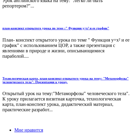
Урок английского языка на тему: "Легко ли быть
репортером?"...
план-конспект открытого урока по теме :" Функция у=х² и ее график"
План- конспект открытого урока по теме " Функция у=х² и ее
график" с использованием ЦОР, а также презентация с
явлениями в природе и жизни, описывающимися
параболой....
Технологическая карта, план-конспект открытого урока на тему: "Метаморфозы"
человеческого тела". Презентация к уроку.
Открытый урок на тему:"Метаморфозы" человеческого тела".
К уроку прилагается визитная карточка, технологическая
карта, план-конспект урока, дидактический материал,
практические разработ...
Мне нравится