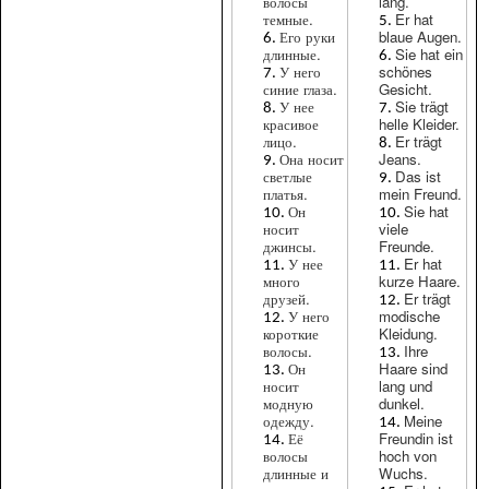
волосы
lang.
темные.
Er hat
Его руки
blaue Augen.
длинные.
Sie hat ein
У него
schönes
синие глаза.
Gesicht.
У нее
Sie trägt
красивое
helle Kleider.
лицо.
Er trägt
Она носит
Jeans.
светлые
Das ist
платья.
mein Freund.
Он
Sie hat
носит
viele
джинсы.
Freunde.
У нее
Er hat
много
kurze Haare.
друзей.
Er trägt
У него
modische
короткие
Kleidung.
волосы.
Ihre
Он
Haare sind
носит
lang und
модную
dunkel.
одежду.
Meine
Её
Freundin ist
волосы
hoch von
длинные и
Wuchs.