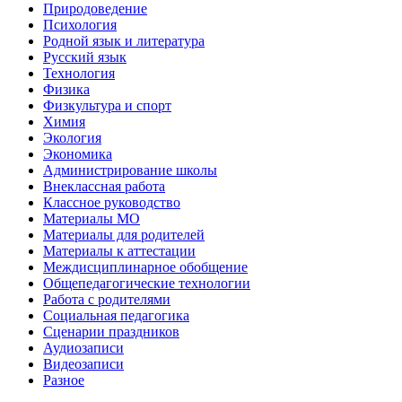
Природоведение
Психология
Родной язык и литература
Русский язык
Технология
Физика
Физкультура и спорт
Химия
Экология
Экономика
Администрирование школы
Внеклассная работа
Классное руководство
Материалы МО
Материалы для родителей
Материалы к аттестации
Междисциплинарное обобщение
Общепедагогические технологии
Работа с родителями
Социальная педагогика
Сценарии праздников
Аудиозаписи
Видеозаписи
Разное