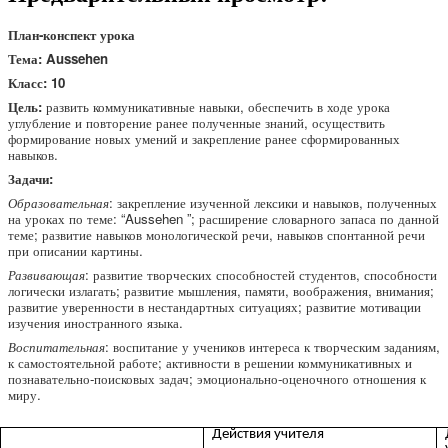
План-конспект урока
Тема: Aussehen
Класс: 10
Цель:
развить коммуникативные навыки, обеспечить в ходе урока
углубление и повторение ранее полученные знаний, осуществить
формирование новых умений и закрепление ранее сформированных
навыков.
Задачи:
Образовательная
: закрепление изученной лексики и навыков, полученных
на уроках по теме: “Aussehen ”; расширение словарного запаса по данной
теме; развитие навыков монологической речи, навыков спонтанной речи
при описании картины.
Развивающая
: развитие творческих способностей студентов, способности
логически излагать; развитие мышления, памяти, воображения, внимания;
развитие уверенности в нестандартных ситуациях; развитие мотивации
изучения иностранного языка.
Воспитательная
: воспитание у учеников интереса к творческим заданиям,
к самостоятельной работе; активности в решении коммуникативных и
познавательно-поисковых задач; эмоционально-оценочного отношения к
миру.
Действия учителя